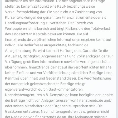
ausschließlich der Information. Die hier angebotenen Beiträge
stellen zu keinem Zeitpunkt eine Kauf- beziehungsweise
Verkaufsempfehlung dar. Sie sind nicht als Zusicherung von
Kursentwicklungen der genannten Finanzinstrumente oder als
Handlungsaufforderung zu verstehen. Der Erwerb von
Wertpapieren ist risikoreich und birgt Risiken, die den Totalverlust
des eingesetzten Kapitals bewirken können. Die auf
finanztrends.de veröffentlichen Informationen ersetzen keine, auf
individuelle Bedürfnisse ausgerichtete, fachkundige
Anlageberatung. Es wird keinerlei Haftung oder Garantie für die
Aktualität, Richtigkeit, Angemessenheit und Vollständigkeit der zur
Verfügung gestellten Informationen sowie für Vermögensschäden
übernommen. finanztrends.de hat auf die veröffentlichten Inhalte
keinen Einfluss und vor Veröffentlichung sämtlicher Beiträge keine
Kenntnis über Inhalt und Gegenstand dieser. Die Veröffentlichung
der namentlich gekennzeichneten Beiträge erfolgt
eigenverantwortlich durch Gastkommentatoren,
Nachrichtenagenturen o.ä. Demzufolge kann bezüglich der Inhalte
der Beiträge nicht von Anlageinteressen von finanztrends.de und/
oder seinen Mitarbeitern oder Organen zu sprechen sein. Die
Gastkommentatoren, Nachrichtenagenturen usw. gehören nicht
der Redaktion von finanztrends.de an. Ihre Meinungen spiegeln