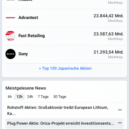
Marktkap.
23.844,42 Mrd.
Advantest
Marktkap.
23.587,63 Mrd.
Fast Retailing
Marktkap.
21.293,54 Mrd.
Sony
Marktkap.
Top 100 Japanische Aktien
Meistgelesene News
6h
12h
24h
7 Tage
30 Tage
Rohstoff-Aktien: Großaktionär treibt European Lithium,
Ka...
Plug Power Aktie: Orica-Projekt erreicht Investitionsents...