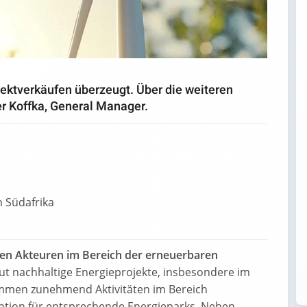
pektverkäufen überzeugt. Über die weiteren
r Koffka, General Manager.
n Südafrika
ven Akteuren im Bereich der erneuerbaren
t nachhaltige Energieprojekte, insbesondere im
ommen zunehmend Aktivitäten im Bereich
roption für entsprechende Energieparks. Neben