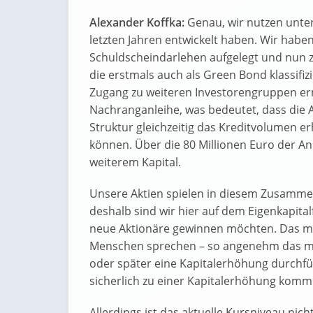
Alexander Koffka:
Genau, wir nutzen unter
letzten Jahren entwickelt haben. Wir habe
Schuldscheindarlehen aufgelegt und nun 
die erstmals auch als Green Bond klassifizie
Zugang zu weiteren Investorengruppen erm
Nachranganleihe, was bedeutet, dass die A
Struktur gleichzeitig das Kreditvolumen 
können. Über die 80 Millionen Euro der An
weiterem Kapital.
Unsere Aktien spielen in diesem Zusammen
deshalb sind wir hier auf dem Eigenkapita
neue Aktionäre gewinnen möchten. Das mac
Menschen sprechen – so angenehm das mit 
oder später eine Kapitalerhöhung durchfü
sicherlich zu einer Kapitalerhöhung komm
Allerdings ist das aktuelle Kursniveau nic