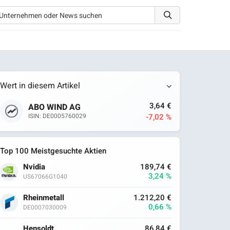
Wert in diesem Artikel
3,64 €
ABO WIND AG
-7,02 %
ISIN: DE0005760029
Top 100 Meistgesuchte Aktien
Nvidia
189,74 €
3,24 %
US67066G1040
Rheinmetall
1.212,20 €
0,66 %
DE0007030009
Hensoldt
86,84 €