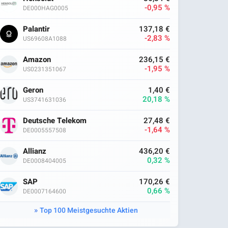
-0,95 %
DE000HAG0005
Palantir
137,18 €
-2,83 %
US69608A1088
Amazon
236,15 €
-1,95 %
US0231351067
Geron
1,40 €
20,18 %
US3741631036
Deutsche Telekom
27,48 €
-1,64 %
DE0005557508
Allianz
436,20 €
0,32 %
DE0008404005
SAP
170,26 €
0,66 %
DE0007164600
Top 100 Meistgesuchte Aktien