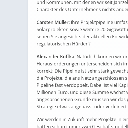
und Kommunen, mit denen wir seit Jahrze
Charakter des Unternehmens nichts änder
Carsten Müller:
Ihre Projektpipeline umfa
Solarprojekten sowie weitere 20 Gigawat
sehen Sie angesichts der aktuellen Entwi
regulatorischen Hürden?
Alexander Koffka:
Natürlich können wir un
Herausforderungen unterscheiden sich imm
korrekt: Die Pipeline ist sehr stark gewac
die Projekte, die ans Netz angeschlossen s
Pipeline fast verdoppelt. Dabei ist viel Ka
Millionen Euro, und diese Summe wächst w
angesprochenen Gründe müssen wir das ge
Strategie etwas angepasst oder verfeinert.
Wir werden in Zukunft mehr Projekte in e
hatten schon immer zwei Geschäftsmodelle.