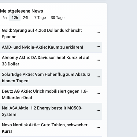
Meistgelesene News
6h
12h
24h
7 Tage
30 Tage
Gold: Sprung auf 4.260 Dollar durchbricht
Spanne
AMD- und Nvidia-Aktie: Kaum zu erklären!
Almonty Aktie: DA Davidson hebt Kursziel auf
33 Dollar
SolarEdge Aktie: Vom Höhenflug zum Absturz
binnen Tagen!
Deutz AG Aktie: Ulrich mobilisiert gegen 1,6-
Milliarden-Deal
Nel ASA Aktie: H2 Energy bestellt MC500-
System
Novo Nordisk Aktie: Gute Zahlen, schwacher
Kurs!