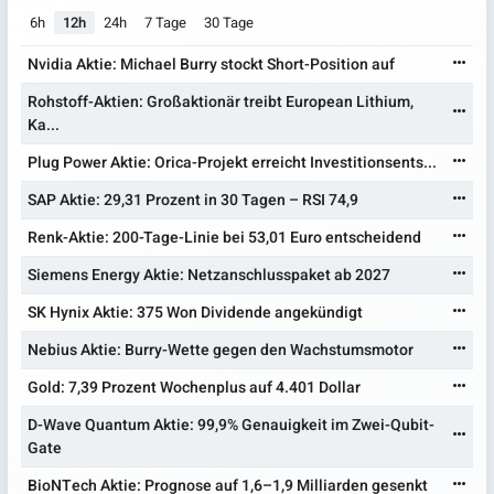
6h
12h
24h
7 Tage
30 Tage
Nvidia Aktie: Michael Burry stockt Short-Position auf
Rohstoff-Aktien: Großaktionär treibt European Lithium,
Ka...
Plug Power Aktie: Orica-Projekt erreicht Investitionsents...
SAP Aktie: 29,31 Prozent in 30 Tagen – RSI 74,9
Renk-Aktie: 200-Tage-Linie bei 53,01 Euro entscheidend
Siemens Energy Aktie: Netzanschlusspaket ab 2027
SK Hynix Aktie: 375 Won Dividende angekündigt
Nebius Aktie: Burry-Wette gegen den Wachstumsmotor
Gold: 7,39 Prozent Wochenplus auf 4.401 Dollar
D-Wave Quantum Aktie: 99,9% Genauigkeit im Zwei-Qubit-
Gate
BioNTech Aktie: Prognose auf 1,6–1,9 Milliarden gesenkt