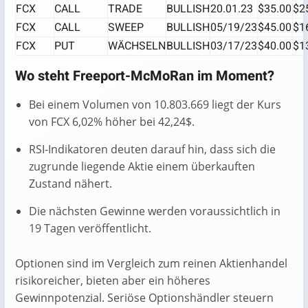
FCX
CALL
TRADE
BULLISH
20.01.23
$35.00
$2
FCX
CALL
SWEEP
BULLISH
05/19/23
$45.00
$1
FCX
PUT
WÄCHSELN
BULLISH
03/17/23
$40.00
$1
Wo steht Freeport-McMoRan im Moment?
Bei einem Volumen von 10.803.669 liegt der Kurs
von FCX 6,02% höher bei 42,24$.
RSI-Indikatoren deuten darauf hin, dass sich die
zugrunde liegende Aktie einem überkauften
Zustand nähert.
Die nächsten Gewinne werden voraussichtlich in
19 Tagen veröffentlicht.
Optionen sind im Vergleich zum reinen Aktienhandel
risikoreicher, bieten aber ein höheres
Gewinnpotenzial. Seriöse Optionshändler steuern