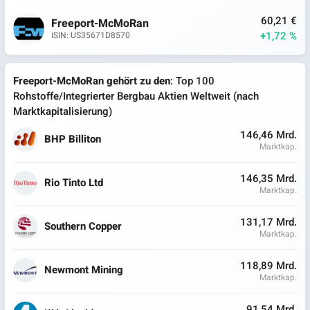
60,21 €
Freeport-McMoRan
+1,72 %
ISIN: US35671D8570
Freeport-McMoRan gehört zu den
: Top 100
Rohstoffe/Integrierter Bergbau Aktien Weltweit (nach
Marktkapitalisierung)
146,46 Mrd.
BHP Billiton
Marktkap.
146,35 Mrd.
Rio Tinto Ltd
Marktkap.
131,17 Mrd.
Southern Copper
Marktkap.
118,89 Mrd.
Newmont Mining
Marktkap.
91,54 Mrd.