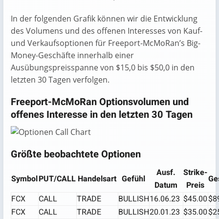
In der folgenden Grafik können wir die Entwicklung
des Volumens und des offenen Interesses von Kauf-
und Verkaufsoptionen für Freeport-McMoRan’s Big-
Money-Geschäfte innerhalb einer
Ausübungspreisspanne von $15,0 bis $50,0 in den
letzten 30 Tagen verfolgen.
Freeport-McMoRan Optionsvolumen und
offenes Interesse in den letzten 30 Tagen
Größte beobachtete Optionen
Ausf.
Strike-
Symbol
PUT/CALL
Handelsart
Gefühl
Ge
Datum
Preis
FCX
CALL
TRADE
BULLISH
16.06.23
$45.00
$8
FCX
CALL
TRADE
BULLISH
20.01.23
$35.00
$2