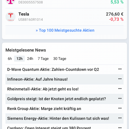
5,53 %
DE0005557508
Tesla
276,60 €
-0,73 %
US88160R1014
Top 100 Meistgesuchte Aktien
Meistgelesene News
6h
12h
24h
7 Tage
30 Tage
D-Wave Quantum Aktie: Zahlen-Countdown vor Q2
Infineon-Aktie: Auf Jahre hinaus!
Rheinmetall-Aktie: Ab jetzt geht es los!
Goldpreis steigt: Ist der Knoten jetzt endlich geplatzt?
Renk Group Aktie: Marge zieht kräftig an
Siemens Energy-Aktie: Hinter den Kulissen tut sich was!
Cardano: Open Interest steigt um 380 Prozent