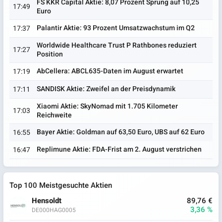
FS KKR Capital Aktie: 8,07 Prozent Sprung auf 10,25
17:49
Euro
Palantir Aktie: 93 Prozent Umsatzwachstum im Q2
17:37
Worldwide Healthcare Trust P Rathbones reduziert
17:27
Position
AbCellera: ABCL635-Daten im August erwartet
17:19
SANDISK Aktie: Zweifel an der Preisdynamik
17:11
Xiaomi Aktie: SkyNomad mit 1.705 Kilometer
17:03
Reichweite
Bayer Aktie: Goldman auf 63,50 Euro, UBS auf 62 Euro
16:55
Replimune Aktie: FDA-Frist am 2. August verstrichen
16:47
Top 100 Meistgesuchte Aktien
Hensoldt
89,76 €
3,36 %
DE000HAG0005