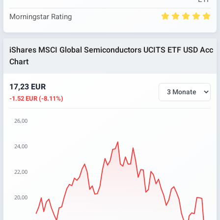
Morningstar Rating
iShares MSCI Global Semiconductors UCITS ETF USD Acc
Chart
17,23 EUR
-1.52 EUR (-8.11%)
26,00
Chart
24,00
Chart with 67 data points.
The chart has 1 X axis displaying categories.
22,00
The chart has 1 Y axis displaying values. Data ranges from 
20,00