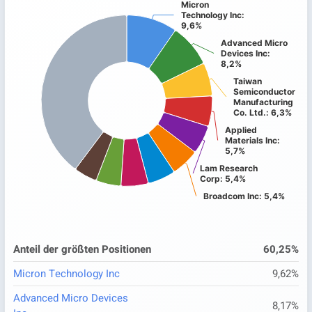
Chart
Micron
Micron
Technology Inc:
Technology Inc:
9,6%
9,6%
Pie chart with 11 slices.
Advanced Micro
Advanced Micro
Devices Inc:
Devices Inc:
8,2%
8,2%
Taiwan
Taiwan
Semiconductor
Semiconductor
Manufacturing
Manufacturing
Co. Ltd.: 6,3%
Co. Ltd.: 6,3%
Applied
Applied
Materials Inc:
Materials Inc:
5,7%
5,7%
Lam Research
Lam Research
Corp: 5,4%
Corp: 5,4%
Broadcom Inc: 5,4%
Broadcom Inc: 5,4%
Anteil der größten Positionen
60,25%
End of interactive chart.
Micron Technology Inc
9,62%
Advanced Micro Devices
8,17%