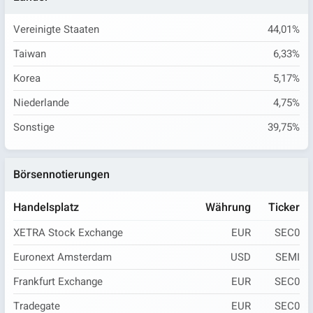
Vereinigte Staaten
44,01%
Taiwan
6,33%
Korea
5,17%
Niederlande
4,75%
Sonstige
39,75%
Börsennotierungen
Handelsplatz
Währung
Ticker
XETRA Stock Exchange
EUR
SEC0
Euronext Amsterdam
USD
SEMI
Frankfurt Exchange
EUR
SEC0
Tradegate
EUR
SEC0