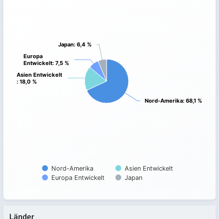
Chart
Pie chart with 4 slices.
Japan
Japan
: 6,4 %
: 6,4 %
Europa
Europa
Entwickelt
Entwickelt
: 7,5 %
: 7,5 %
Asien Entwickelt
Asien Entwickelt
: 18,0 %
: 18,0 %
Nord-Amerika
Nord-Amerika
: 68,1 %
: 68,1 %
Nord-Amerika
Asien Entwickelt
Europa Entwickelt
Japan
End of interactive chart.
Länder