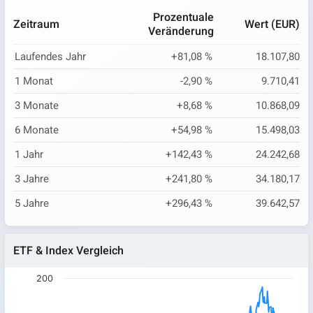
End of interactive chart.
Prozentuale
Zeitraum
Wert (EUR)
Veränderung
Laufendes Jahr
+81,08 %
18.107,80
1 Monat
-2,90 %
9.710,41
3 Monate
+8,68 %
10.868,09
6 Monate
+54,98 %
15.498,03
1 Jahr
+142,43 %
24.242,68
3 Jahre
+241,80 %
34.180,17
5 Jahre
+296,43 %
39.642,57
ETF & Index Vergleich
200
Chart