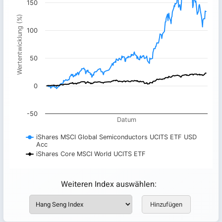
150
Line chart with 2 lines.
Wertentwicklung (%)
The chart has 1 X axis displaying Datum. Data ranges from
100
The chart has 1 Y axis displaying Wertentwicklung (%). Data
50
0
-50
Datum
iShares MSCI Global Semiconductors UCITS ETF USD
Acc
iShares Core MSCI World UCITS ETF
End of interactive chart.
Weiteren Index auswählen:
Hinzufügen