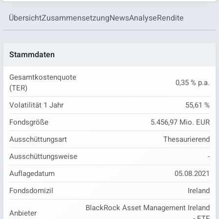
Übersicht
Zusammensetzung
News
Analyse
Rendite
Stammdaten
Gesamtkostenquote
0,35 % p.a.
(TER)
Volatilität 1 Jahr
55,61 %
Fondsgröße
5.456,97 Mio. EUR
Ausschüttungsart
Thesaurierend
Ausschüttungsweise
-
Auflagedatum
05.08.2021
Fondsdomizil
Ireland
BlackRock Asset Management Ireland
Anbieter
- ETF