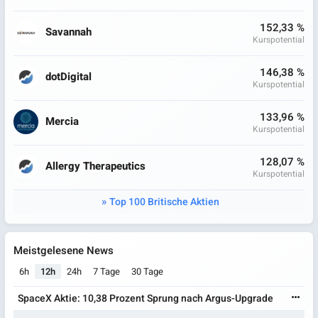
152,33 %
Savannah
Kurspotential
146,38 %
dotDigital
Kurspotential
133,96 %
Mercia
Kurspotential
128,07 %
Allergy Therapeutics
Kurspotential
Top 100 Britische Aktien
Meistgelesene News
6h
12h
24h
7 Tage
30 Tage
SpaceX Aktie: 10,38 Prozent Sprung nach Argus-Upgrade