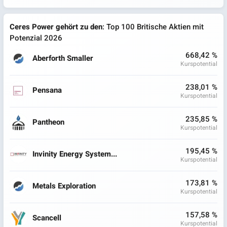
Ceres Power gehört zu den
: Top 100 Britische Aktien mit
Potenzial 2026
668,42 %
Aberforth Smaller
Kurspotential
238,01 %
Pensana
Kurspotential
235,85 %
Pantheon
Kurspotential
195,45 %
Invinity Energy System...
Kurspotential
173,81 %
Metals Exploration
Kurspotential
157,58 %
Scancell
Kurspotential