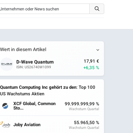
Wert in diesem Artikel
17,91 €
D-Wave Quantum
+6,35 %
ISIN: US26740W1099
Quantum Computing Inc gehört zu den
: Top 100
US Wachstums Aktien
XCF Global, Common
99.999.999,99 %
Sto...
Wachstum Quartal
55.965,50 %
Joby Aviation
Wachstum Quartal