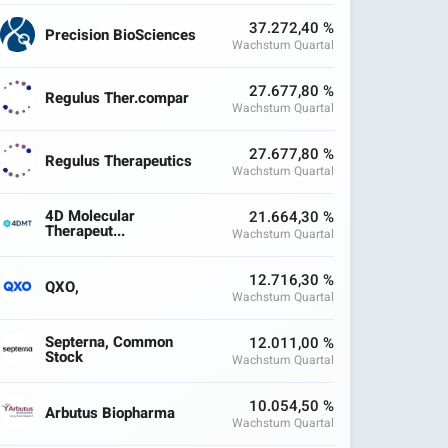
37.272,40 %
Precision BioSciences
Wachstum Quartal
27.677,80 %
Regulus Ther.compar
Wachstum Quartal
27.677,80 %
Regulus Therapeutics
Wachstum Quartal
4D Molecular
21.664,30 %
Therapeut...
Wachstum Quartal
12.716,30 %
QXO,
Wachstum Quartal
Septerna, Common
12.011,00 %
Stock
Wachstum Quartal
10.054,50 %
Arbutus Biopharma
Wachstum Quartal