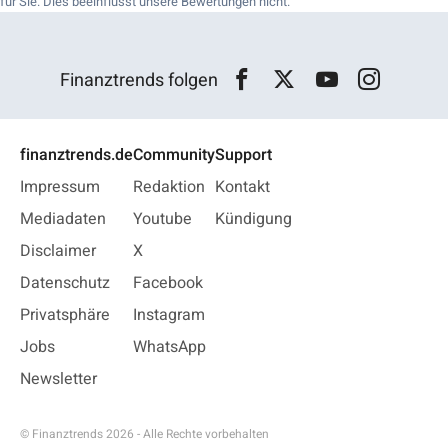
für Sie. Dies beeinflusst unsere Bewertungen nicht.
Finanztrends folgen
finanztrends.de
Community
Support
Impressum
Redaktion
Kontakt
Mediadaten
Youtube
Kündigung
Disclaimer
X
Datenschutz
Facebook
Privatsphäre
Instagram
Jobs
WhatsApp
Newsletter
© Finanztrends 2026 - Alle Rechte vorbehalten