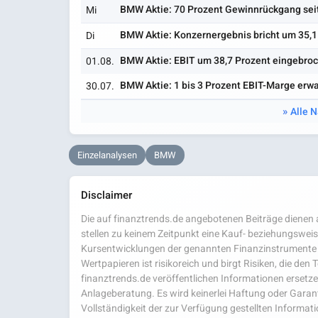
BMW Aktie: 70 Prozent Gewinnrückgang sei
Mi
BMW Aktie: Konzernergebnis bricht um 35,1
Di
BMW Aktie: EBIT um 38,7 Prozent eingebro
01.08.
BMW Aktie: 1 bis 3 Prozent EBIT-Marge erwa
30.07.
Alle 
Einzelanalysen
BMW
Disclaimer
Die auf finanztrends.de angebotenen Beiträge dienen a
stellen zu keinem Zeitpunkt eine Kauf- beziehungsweis
Kursentwicklungen der genannten Finanzinstrumente 
Wertpapieren ist risikoreich und birgt Risiken, die den
finanztrends.de veröffentlichen Informationen ersetzen
Anlageberatung. Es wird keinerlei Haftung oder Garanti
Vollständigkeit der zur Verfügung gestellten Infor