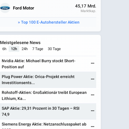
45,17 Mrd.
Ford Motor
Marktkap.
Top 100 E-Autohersteller Aktien
Meistgelesene News
6h
12h
24h
7 Tage
30 Tage
Nvidia Aktie: Michael Burry stockt Short-
Position auf
Plug Power Aktie: Orica-Projekt erreicht
Investitionsents...
Rohstoff-Aktien: Großaktionär treibt European
Lithium, Ka...
SAP Aktie: 29,31 Prozent in 30 Tagen – RSI
74,9
Siemens Energy Aktie: Netzanschlusspaket ab