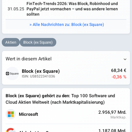
FinTech-Trends 2026: Was Block, Robinhood und
31.05.25
PayPal jetzt vormachen – und was andere lernen
sollten
Alle Nachrichten zu: Block (ex Square)
Aktien
Block (ex Square)
Wert in diesem Artikel
68,34 €
Block (ex Square)
-0,36 %
ISIN: US8522341036
Block (ex Square) gehört zu den
: Top 100 Software und
Cloud Aktien Weltweit (nach Marktkapitalisierung)
2.956,97 Mrd.
Microsoft
Marktkap.
1.187,08 Mrd.