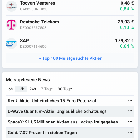
Tocvan Ventures
0,48 €
0,84 %
CA88900N1050
Deutsche Telekom
29,03 €
0,10 %
DE0005557508
SAP
179,82 €
0,64 %
DE0007164600
Top 100 Meistgesuchte Aktien
Meistgelesene News
6h
12h
24h
7 Tage
30 Tage
Renk-Aktie: Unheimliches 15-Euro-Potenzial!
D-Wave Quantum-Aktie: Unglaubliche Schätzung!
SpaceX: 911,5 Millionen Aktien aus Lockup freigegeben
Gold: 7,07 Prozent in sieben Tagen