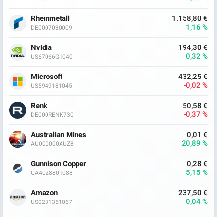
Rheinmetall
1.158,80 €
1,16 %
DE0007030009
Nvidia
194,30 €
0,32 %
US67066G1040
Microsoft
432,25 €
-0,02 %
US5949181045
Renk
50,58 €
-0,37 %
DE000RENK730
Australian Mines
0,01 €
20,89 %
AU000000AUZ8
Gunnison Copper
0,28 €
5,15 %
CA4028801088
Amazon
237,50 €
0,04 %
US0231351067