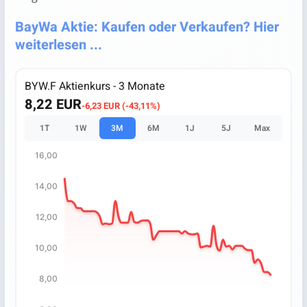
BayWa Aktie: Kaufen oder Verkaufen? Hier
weiterlesen ...
BYW.F Aktienkurs - 3 Monate
8,22 EUR
-6,23 EUR (-43,11%)
1T
1W
3M
6M
1J
5J
Max
16,00
Chart
14,00
Chart with 66 data points.
The chart has 1 X axis displaying categories.
12,00
The chart has 1 Y axis displaying values. Data ranges fro
10,00
8,00