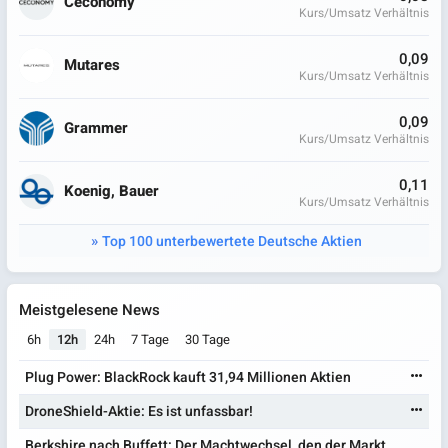
Ceconomy
Kurs/Umsatz Verhältnis
0,09
Mutares
Kurs/Umsatz Verhältnis
0,09
Grammer
Kurs/Umsatz Verhältnis
0,11
Koenig, Bauer
Kurs/Umsatz Verhältnis
Top 100 unterbewertete Deutsche Aktien
Meistgelesene News
6h
12h
24h
7 Tage
30 Tage
Plug Power: BlackRock kauft 31,94 Millionen Aktien
DroneShield-Aktie: Es ist unfassbar!
Berkshire nach Buffett: Der Machtwechsel, den der Markt