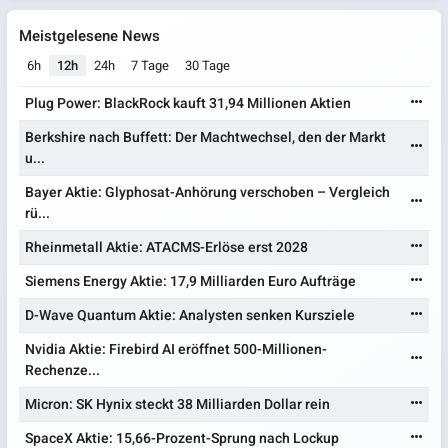
Meistgelesene News
6h
12h
24h
7 Tage
30 Tage
Plug Power: BlackRock kauft 31,94 Millionen Aktien
Berkshire nach Buffett: Der Machtwechsel, den der Markt
u...
Bayer Aktie: Glyphosat-Anhörung verschoben – Vergleich
rü...
Rheinmetall Aktie: ATACMS-Erlöse erst 2028
Siemens Energy Aktie: 17,9 Milliarden Euro Aufträge
D-Wave Quantum Aktie: Analysten senken Kursziele
Nvidia Aktie: Firebird AI eröffnet 500-Millionen-
Rechenze...
Micron: SK Hynix steckt 38 Milliarden Dollar rein
SpaceX Aktie: 15,66-Prozent-Sprung nach Lockup