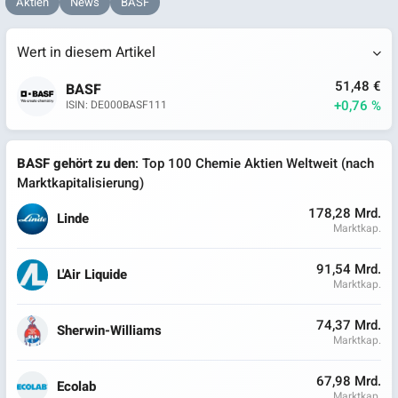
Aktien
News
BASF
Wert in diesem Artikel
51,48 €
BASF
+0,76 %
ISIN: DE000BASF111
BASF gehört zu den
: Top 100 Chemie Aktien Weltweit (nach
Marktkapitalisierung)
178,28 Mrd.
Linde
Marktkap.
91,54 Mrd.
L'Air Liquide
Marktkap.
74,37 Mrd.
Sherwin-Williams
Marktkap.
67,98 Mrd.
Ecolab
Marktkap.