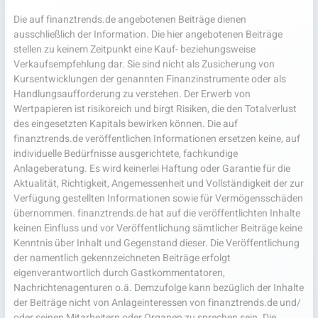
Die auf finanztrends.de angebotenen Beiträge dienen
ausschließlich der Information. Die hier angebotenen Beiträge
stellen zu keinem Zeitpunkt eine Kauf- beziehungsweise
Verkaufsempfehlung dar. Sie sind nicht als Zusicherung von
Kursentwicklungen der genannten Finanzinstrumente oder als
Handlungsaufforderung zu verstehen. Der Erwerb von
Wertpapieren ist risikoreich und birgt Risiken, die den Totalverlust
des eingesetzten Kapitals bewirken können. Die auf
finanztrends.de veröffentlichen Informationen ersetzen keine, auf
individuelle Bedürfnisse ausgerichtete, fachkundige
Anlageberatung. Es wird keinerlei Haftung oder Garantie für die
Aktualität, Richtigkeit, Angemessenheit und Vollständigkeit der zur
Verfügung gestellten Informationen sowie für Vermögensschäden
übernommen. finanztrends.de hat auf die veröffentlichten Inhalte
keinen Einfluss und vor Veröffentlichung sämtlicher Beiträge keine
Kenntnis über Inhalt und Gegenstand dieser. Die Veröffentlichung
der namentlich gekennzeichneten Beiträge erfolgt
eigenverantwortlich durch Gastkommentatoren,
Nachrichtenagenturen o.ä. Demzufolge kann bezüglich der Inhalte
der Beiträge nicht von Anlageinteressen von finanztrends.de und/
oder seinen Mitarbeitern oder Organen zu sprechen sein. Die