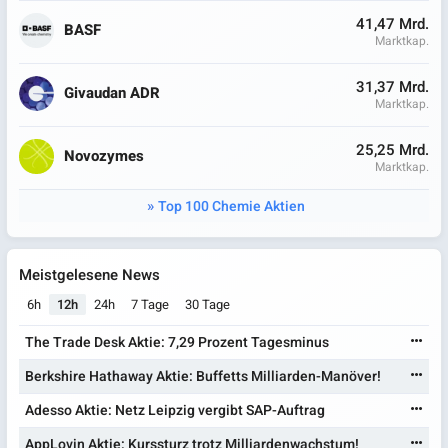
41,47 Mrd.
BASF
Marktkap.
31,37 Mrd.
Givaudan ADR
Marktkap.
25,25 Mrd.
Novozymes
Marktkap.
Top 100 Chemie Aktien
Meistgelesene News
6h
12h
24h
7 Tage
30 Tage
The Trade Desk Aktie: 7,29 Prozent Tagesminus
Berkshire Hathaway Aktie: Buffetts Milliarden-Manöver!
Adesso Aktie: Netz Leipzig vergibt SAP-Auftrag
AppLovin Aktie: Kurssturz trotz Milliardenwachstum!