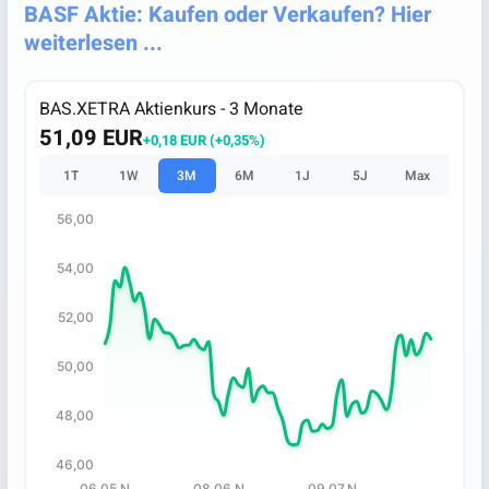
BASF Aktie: Kaufen oder Verkaufen? Hier
weiterlesen ...
BAS.XETRA Aktienkurs - 3 Monate
51,09 EUR
+0,18 EUR (+0,35%)
1T
1W
3M
6M
1J
5J
Max
56,00
Chart
54,00
Chart with 67 data points.
The chart has 1 X axis displaying categories.
52,00
The chart has 1 Y axis displaying values. Data ranges fro
50,00
48,00
46,00
06.05.N
08.06.N
09.07.N