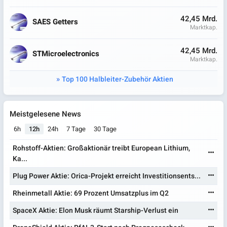
42,45 Mrd.
SAES Getters
Marktkap.
42,45 Mrd.
STMicroelectronics
Marktkap.
Top 100 Halbleiter-Zubehör Aktien
Meistgelesene News
6h
12h
24h
7 Tage
30 Tage
Rohstoff-Aktien: Großaktionär treibt European Lithium,
Ka...
Plug Power Aktie: Orica-Projekt erreicht Investitionsents...
Rheinmetall Aktie: 69 Prozent Umsatzplus im Q2
SpaceX Aktie: Elon Musk räumt Starship-Verlust ein