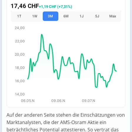
17,46 CHF
+1,19 CHF (+7,31%)
1T
1W
3M
6M
1J
5J
Max
24,00
Chart
22,00
Chart with 65 data points.
The chart has 1 X axis displaying categories.
20,00
The chart has 1 Y axis displaying values. Data ranges fro
18,00
16,00
14,00
06.05.N
09.06.N
09.07.N
End of interactive chart.
Auf der anderen Seite stehen die Einschätzungen von
Marktanalysten, die der AMS-Osram Aktie ein
beträchtliches Potential attestieren. So vertrat das