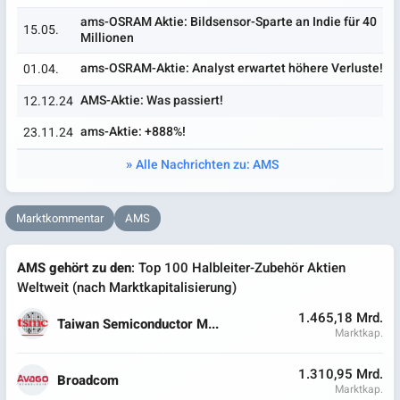
ams-OSRAM Aktie: Bildsensor-Sparte an Indie für 40
15.05.
Millionen
ams-OSRAM-Aktie: Analyst erwartet höhere Verluste!
01.04.
AMS-Aktie: Was passiert!
12.12.24
ams-Aktie: +888%!
23.11.24
Alle Nachrichten zu: AMS
Marktkommentar
AMS
AMS gehört zu den
: Top 100 Halbleiter-Zubehör Aktien
Weltweit (nach Marktkapitalisierung)
1.465,18 Mrd.
Taiwan Semiconductor M...
Marktkap.
1.310,95 Mrd.
Broadcom
Marktkap.