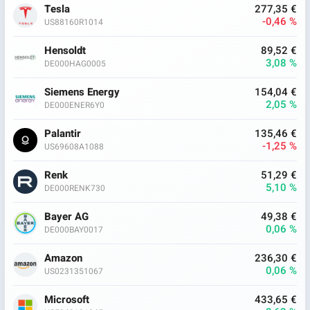
Tesla
277,35 €
-0,46 %
US88160R1014
Hensoldt
89,52 €
3,08 %
DE000HAG0005
Siemens Energy
154,04 €
2,05 %
DE000ENER6Y0
Palantir
135,46 €
-1,25 %
US69608A1088
Renk
51,29 €
5,10 %
DE000RENK730
Bayer AG
49,38 €
0,06 %
DE000BAY0017
Amazon
236,30 €
0,06 %
US0231351067
Microsoft
433,65 €