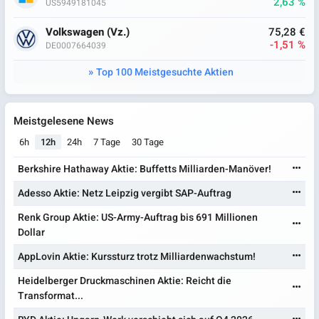
2,63 %
US5949181045
Volkswagen (Vz.)
75,28 €
-1,51 %
DE0007664039
Top 100 Meistgesuchte Aktien
Meistgelesene News
6h
12h
24h
7 Tage
30 Tage
Berkshire Hathaway Aktie: Buffetts Milliarden-Manöver!
Adesso Aktie: Netz Leipzig vergibt SAP-Auftrag
Renk Group Aktie: US-Army-Auftrag bis 691 Millionen
Dollar
AppLovin Aktie: Kurssturz trotz Milliardenwachstum!
Heidelberger Druckmaschinen Aktie: Reicht die
Transformat...