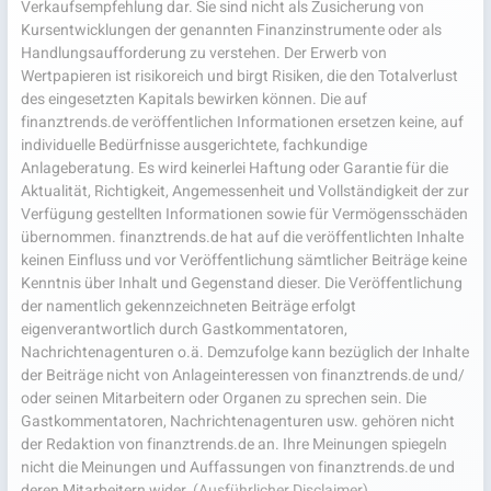
Verkaufsempfehlung dar. Sie sind nicht als Zusicherung von
Kursentwicklungen der genannten Finanzinstrumente oder als
Handlungsaufforderung zu verstehen. Der Erwerb von
Wertpapieren ist risikoreich und birgt Risiken, die den Totalverlust
des eingesetzten Kapitals bewirken können. Die auf
finanztrends.de veröffentlichen Informationen ersetzen keine, auf
individuelle Bedürfnisse ausgerichtete, fachkundige
Anlageberatung. Es wird keinerlei Haftung oder Garantie für die
Aktualität, Richtigkeit, Angemessenheit und Vollständigkeit der zur
Verfügung gestellten Informationen sowie für Vermögensschäden
übernommen. finanztrends.de hat auf die veröffentlichten Inhalte
keinen Einfluss und vor Veröffentlichung sämtlicher Beiträge keine
Kenntnis über Inhalt und Gegenstand dieser. Die Veröffentlichung
der namentlich gekennzeichneten Beiträge erfolgt
eigenverantwortlich durch Gastkommentatoren,
Nachrichtenagenturen o.ä. Demzufolge kann bezüglich der Inhalte
der Beiträge nicht von Anlageinteressen von finanztrends.de und/
oder seinen Mitarbeitern oder Organen zu sprechen sein. Die
Gastkommentatoren, Nachrichtenagenturen usw. gehören nicht
der Redaktion von finanztrends.de an. Ihre Meinungen spiegeln
nicht die Meinungen und Auffassungen von finanztrends.de und
deren Mitarbeitern wider.
(Ausführlicher Disclaimer)