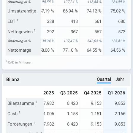
09 %
Änderung in %
80,91 %
95,55 %
127,24 %
418,88 %
124,09 %
96 %
Umsatzrendite
63,10 %
67,19 %
86,94 %
74,12 %
75,02 %
125
EBT
1
297
338
413
661
680
88
Nettogewinn
254
1
292
367
567
573
67 %
Änderung in %
54,83 %
138,94 %
137,47 %
543,05 %
125,41 %
16 %
Nettomarge
53,99 %
58,08 %
77,10 %
64,55 %
64,56 %
1
CAD in Millionen
Quartal
Jahr
Bilanz
024
Q1 2025
Q2 2025
Q3 2025
Q4 2025
Q1 2026
.424
Bilanzsumme
7.739
1
7.982
8.420
9.153
9.853
818
Cash
1
1.086
1.006
1.158
1.151
2.166
.424
Forderungen
7.739
1
7.982
8.420
9.153
9.853