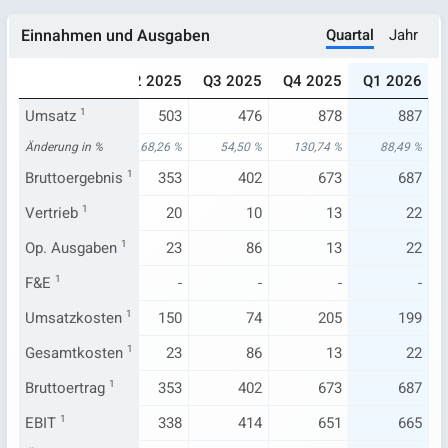
Quartal
Jahr
Einnahmen und Ausgaben
024
Q1 2025
Q2 2025
Q3 2025
Q4 2025
Q1 2026
381
Umsatz
470
1
503
476
878
887
39 %
Änderung in %
58,49 %
68,26 %
54,50 %
130,74 %
88,49 %
247
Bruttoergebnis
319
1
353
402
673
687
16
Vertrieb
1
25
20
10
13
22
130
Op. Ausgaben
28
1
23
86
13
22
-
F&E
1
-
-
-
-
-
133
Umsatzkosten
151
1
150
74
205
199
130
Gesamtkosten
28
1
23
86
13
22
247
Bruttoertrag
319
1
353
402
673
687
125
EBIT
1
297
338
414
651
665