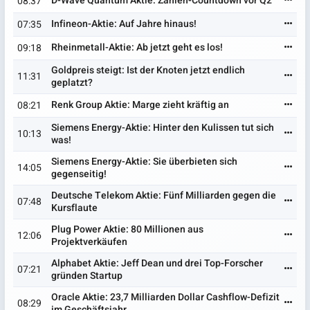
D-Wave Quantum Aktie: Zahlen-Countdown vor Q2
08:37
Infineon-Aktie: Auf Jahre hinaus!
07:35
Rheinmetall-Aktie: Ab jetzt geht es los!
09:18
Goldpreis steigt: Ist der Knoten jetzt endlich
11:31
geplatzt?
Renk Group Aktie: Marge zieht kräftig an
08:21
Siemens Energy-Aktie: Hinter den Kulissen tut sich
10:13
was!
Siemens Energy-Aktie: Sie überbieten sich
14:05
gegenseitig!
Deutsche Telekom Aktie: Fünf Milliarden gegen die
07:48
Kursflaute
Plug Power Aktie: 80 Millionen aus
12:06
Projektverkäufen
Alphabet Aktie: Jeff Dean und drei Top-Forscher
07:21
gründen Startup
Oracle Aktie: 23,7 Milliarden Dollar Cashflow-Defizit
08:29
im Geschäftsjahr