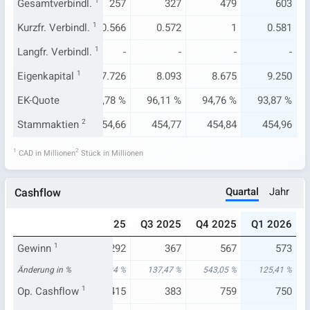
165
Gesamtverbindl.
273
1
257
327
479
603
.262
Kurzfr. Verbindl.
0.488
1
0.566
0.572
1
0.581
-
Langfr. Verbindl.
-
1
-
-
-
-
.259
Eigenkapital
7.466
1
7.726
8.093
8.675
9.250
77 %
EK-Quote
96,47 %
96,78 %
96,11 %
94,76 %
93,87 %
4,37
Stammaktien
454,43
2
454,66
454,77
454,84
454,96
1
2
CAD in Millionen
Stück in Millionen
Quartal
Jahr
Cashflow
024
Q1 2025
Q2 2025
Q3 2025
Q4 2025
Q1 2026
88
Gewinn
1
254
292
367
567
573
67 %
Änderung in %
54,83 %
138,94 %
137,47 %
543,05 %
125,41 %
319
Op. Cashflow
361
1
415
383
759
750