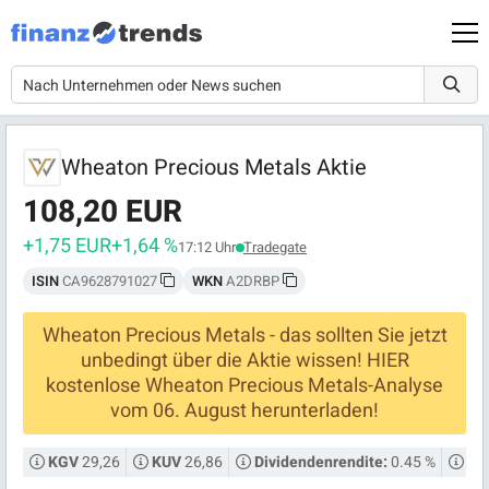
Wheaton Precious Metals Aktie
108,20 EUR
+1,75 EUR
+1,64 %
17:12 Uhr
Tradegate
ISIN
CA9628791027
WKN
A2DRBP
Wheaton Precious Metals - das sollten Sie jetzt
unbedingt über die Aktie wissen! HIER
kostenlose Wheaton Precious Metals-Analyse
vom 06. August herunterladen!
29,26
26,86
0.45 %
KGV
KUV
Dividendenrendite:
Mar