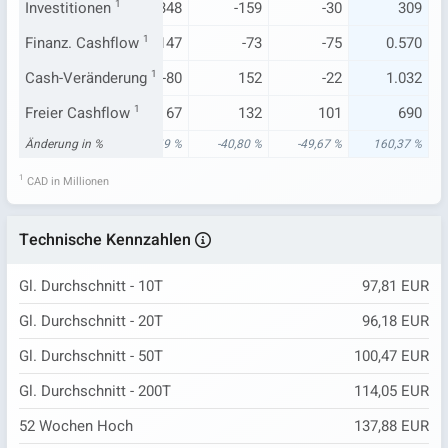
-125
Investitionen
-96
1
-348
-159
-30
309
-70
Finanz. Cashflow
2
1
-147
-73
-75
0.570
124
Cash-Veränderung
267
1
-80
152
-22
1.032
201
Freier Cashflow
265
1
67
132
101
690
93 %
Änderung in %
208,87 %
-64,49 %
-40,80 %
-49,67 %
160,37 %
1
CAD in Millionen
Technische Kennzahlen
Gl. Durchschnitt - 10T
97,81 EUR
Gl. Durchschnitt - 20T
96,18 EUR
Gl. Durchschnitt - 50T
100,47 EUR
Gl. Durchschnitt - 200T
114,05 EUR
52 Wochen Hoch
137,88 EUR