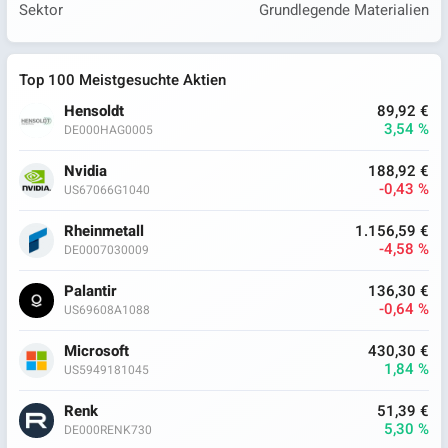
Sektor
Grundlegende Materialien
Top 100 Meistgesuchte Aktien
Hensoldt
89,92 €
3,54 %
DE000HAG0005
Nvidia
188,92 €
-0,43 %
US67066G1040
Rheinmetall
1.156,59 €
-4,58 %
DE0007030009
Palantir
136,30 €
-0,64 %
US69608A1088
Microsoft
430,30 €
1,84 %
US5949181045
Renk
51,39 €
5,30 %
DE000RENK730