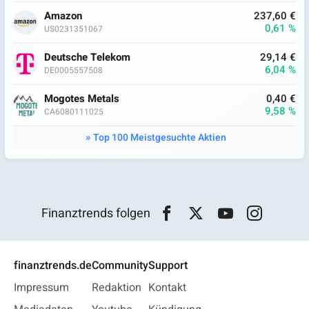
Amazon
237,60 €
0,61 %
US0231351067
Deutsche Telekom
29,14 €
6,04 %
DE0005557508
Mogotes Metals
0,40 €
9,58 %
CA6080111025
Top 100 Meistgesuchte Aktien
Finanztrends folgen
finanztrends.de
Community
Support
Impressum
Redaktion
Kontakt