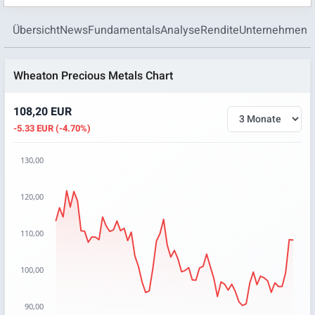
Übersicht
News
Fundamentals
Analyse
Rendite
Unternehmen
Wheaton Precious Metals Chart
108,20 EUR
-5.33 EUR (-4.70%)
130,00
Chart
120,00
Chart with 67 data points.
The chart has 1 X axis displaying categories.
110,00
The chart has 1 Y axis displaying values. Data ranges from 
100,00
90,00