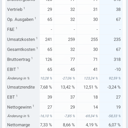
29
Vertrieb
1
29
29
32
31
38
65
Op. Ausgaben
62
1
65
32
30
67
-
F&E
1
-
-
-
-
-
293
Umsatzkosten
260
1
241
259
255
235
65
Gesamtkosten
62
1
65
32
30
67
149
Bruttoertrag
147
1
126
77
71
318
-176
EBIT
1
-139
65
45
41
-10
04 %
Änderung in %
-377,45 %
10,28 %
-27,06 %
123,24 %
92,59 %
69 %
Umsatzrendite
-34,16 %
17,68 %
13,42 %
12,51 %
-3,24 %
58
EBT
1
61
39
37
18
27
45
Nettogewinn
46
1
27
29
14
19
41 %
Änderung in %
101,93 %
-16,10 %
-7,85 %
-69,34 %
-58,33 %
09 %
Nettomarge
11,37 %
7,33 %
8,66 %
4,19 %
6,07 %