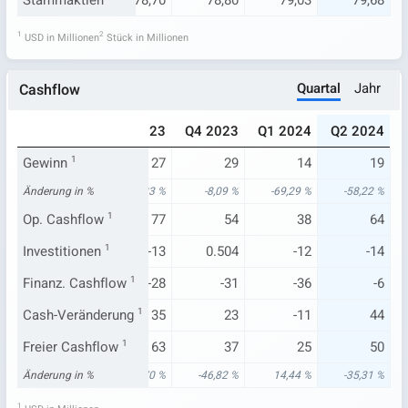
8,29
Stammaktien
78,34
78,70
78,80
79,03
79,68
1
2
USD in Millionen
Stück in Millionen
Quartal
Jahr
Cashflow
023
Q2 2023
Q3 2023
Q4 2023
Q1 2024
Q2 2024
45
Gewinn
1
46
27
29
14
19
51 %
Änderung in %
102,08 %
-16,23 %
-8,09 %
-69,29 %
-58,22 %
41
Op. Cashflow
92
1
77
54
38
64
-19
Investitionen
-13
1
-13
0.504
-12
-14
-163
Finanz. Cashflow
-31
1
-28
-31
-36
-6
-141
Cash-Veränderung
47
1
35
23
-11
44
22
Freier Cashflow
77
1
63
37
25
50
94 %
Änderung in %
-0,70 %
14,70 %
-46,82 %
14,44 %
-35,31 %
1