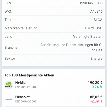
ISIN
US90346E1038
WKN
A1JS16
Ticker
SLCA
Marktkapitalisierung
1 Mrd. USD
Land
Vereinigte Staaten
Ausrüstung und Dienstleistungen für Öl
Branche
und Gas
Sektor
Energie
Top 100 Meistgesuchte Aktien
Nvidia
190,20 €
0,24 %
US67066G1040
Hensoldt
85,02 €
-2,09 %
DE000HAG0005