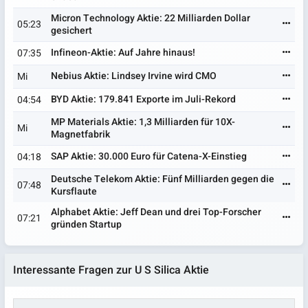
Micron Technology Aktie: 22 Milliarden Dollar
05:23
gesichert
Infineon-Aktie: Auf Jahre hinaus!
07:35
Nebius Aktie: Lindsey Irvine wird CMO
Mi
BYD Aktie: 179.841 Exporte im Juli-Rekord
04:54
MP Materials Aktie: 1,3 Milliarden für 10X-
Mi
Magnetfabrik
SAP Aktie: 30.000 Euro für Catena-X-Einstieg
04:18
Deutsche Telekom Aktie: Fünf Milliarden gegen die
07:48
Kursflaute
Alphabet Aktie: Jeff Dean und drei Top-Forscher
07:21
gründen Startup
Interessante Fragen zur U S Silica Aktie