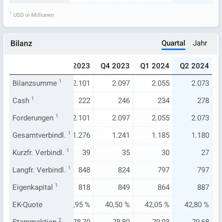
1
USD in Millionen
Quartal
Jahr
Bilanz
023
Q2 2023
Q3 2023
Q4 2023
Q1 2024
Q2 2024
.070
Bilanzsumme
2.081
1
2.101
2.097
2.055
2.073
139
Cash
1
187
222
246
234
278
.070
Forderungen
2.081
1
2.101
2.097
2.055
2.073
.328
Gesamtverbindl.
1.287
1
1.276
1.241
1.185
1.180
33
Kurzfr. Verbindl.
30
1
39
35
30
27
897
Langfr. Verbindl.
872
1
848
824
797
797
734
Eigenkapital
787
1
818
849
864
887
45 %
EK-Quote
37,82 %
38,95 %
40,50 %
42,05 %
42,80 %
2