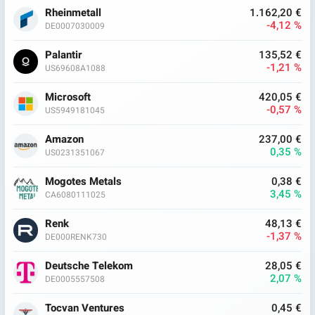
Rheinmetall
1.162,20 €
-4,12 %
DE0007030009
Palantir
135,52 €
-1,21 %
US69608A1088
Microsoft
420,05 €
-0,57 %
US5949181045
Amazon
237,00 €
0,35 %
US0231351067
Mogotes Metals
0,38 €
3,45 %
CA6080111025
Renk
48,13 €
-1,37 %
DE000RENK730
Deutsche Telekom
28,05 €
2,07 %
DE0005557508
Tocvan Ventures
0,45 €