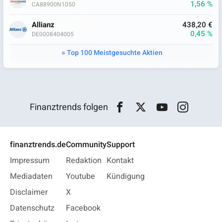
1,56 %
CA88900N1050
Allianz
438,20 €
0,45 %
DE0008404005
Top 100 Meistgesuchte Aktien
Finanztrends folgen
finanztrends.de
Community
Support
Impressum
Redaktion
Kontakt
Mediadaten
Youtube
Kündigung
Disclaimer
X
Datenschutz
Facebook