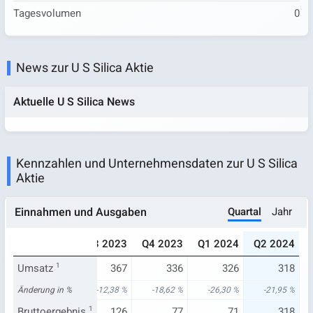
Tagesvolumen
0
News zur U S Silica Aktie
Aktuelle U S Silica News
Kennzahlen und Unternehmensdaten zur U S Silica
Aktie
Quartal
Jahr
Einnahmen und Ausgaben
023
Q2 2023
Q3 2023
Q4 2023
Q1 2024
Q2 2024
442
Umsatz
407
1
367
336
326
318
05 %
Änderung in %
4,70 %
-12,38 %
-18,62 %
-26,30 %
-21,95 %
149
Bruttoergebnis
147
1
126
77
71
318