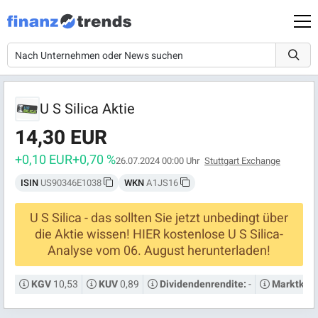
U S Silica Aktie
14,30 EUR
+0,10 EUR
+0,70 %
26.07.2024 00:00 Uhr
Stuttgart Exchange
ISIN
US90346E1038
WKN
A1JS16
U S Silica - das sollten Sie jetzt unbedingt über
die Aktie wissen! HIER kostenlose U S Silica-
Analyse vom 06. August herunterladen!
10,53
0,89
-
KGV
KUV
Dividendenrendite:
Marktkapi