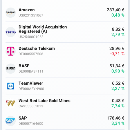
Amazon
237,40 €
0,48 %
US0231351067
Digital World Acquisition
8,82 €
Registered (A)
2,79 %
US25400Q1058
Deutsche Telekom
28,96 €
-0,71 %
DE0005557508
BASF
51,34 €
0,90 %
DE000BASF111
TeamViewer
6,52 €
2,27 %
DE000A2YN900
West Red Lake Gold Mines
0,48 €
7,74 %
CA95556L1013
SAP
178,46 €
3,34 %
DE0007164600