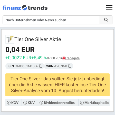
Tier One Silver Aktie
0,04 EUR
+0,0022 EUR
+5,49 %
07.08.2026
Tradegate
ISIN
CA88651M1086
WKN
A2QNN8
Tier One Silver - das sollten Sie jetzt unbedingt
über die Aktie wissen! HIER kostenlose Tier One
Silver-Analyse vom 10. August herunterladen!
-
-
-
KGV
KUV
Dividendenrendite:
Marktkapitalisier