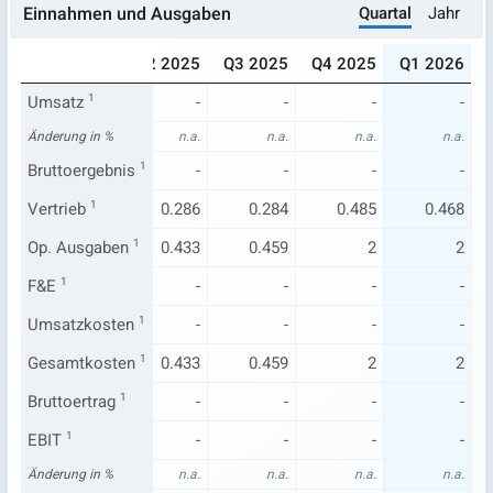
Quartal
Jahr
Einnahmen und Ausgaben
024
Q1 2025
Q2 2025
Q3 2025
Q4 2025
Q1 2026
-
Umsatz
1
-
-
-
-
-
n.a.
Änderung in %
n.a.
n.a.
n.a.
n.a.
n.a.
-
Bruttoergebnis
-
1
-
-
-
-
.457
Vertrieb
0.335
1
0.286
0.284
0.485
0.468
.861
Op. Ausgaben
0.511
1
0.433
0.459
2
2
-
F&E
1
-
-
-
-
-
-
Umsatzkosten
-
1
-
-
-
-
.861
Gesamtkosten
0.511
1
0.433
0.459
2
2
-
Bruttoertrag
-
1
-
-
-
-
-
EBIT
1
-
-
-
-
-
n.a.
Änderung in %
n.a.
n.a.
n.a.
n.a.
n.a.