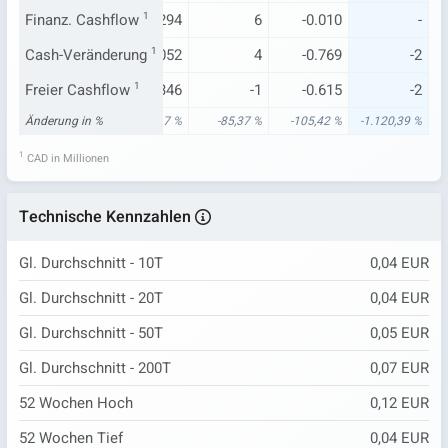
.151
Finanz. Cashflow
0.207
1
0.294
6
-0.010
-
.144
Cash-Veränderung
0.051
-0.052
1
4
-0.769
-2
.299
Freier Cashflow
-0.158
1
-0.346
-1
-0.615
-2
82 %
Änderung in %
50,37 %
64,17 %
-85,37 %
-105,42 %
-1.120,39 %
1
CAD in Millionen
Technische Kennzahlen
Gl. Durchschnitt - 10T
0,04 EUR
Gl. Durchschnitt - 20T
0,04 EUR
Gl. Durchschnitt - 50T
0,05 EUR
Gl. Durchschnitt - 200T
0,07 EUR
52 Wochen Hoch
0,12 EUR
52 Wochen Tief
0,04 EUR