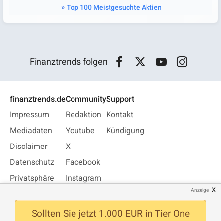
Top 100 Meistgesuchte Aktien
Finanztrends folgen
finanztrends.de
Community
Support
Impressum
Redaktion
Kontakt
Mediadaten
Youtube
Kündigung
Disclaimer
X
Datenschutz
Facebook
Privatsphäre
Instagram
x
Anzeige
Jobs
WhatsApp
Newsletter
Sollten Sie jetzt 1.000 EUR in Tier One