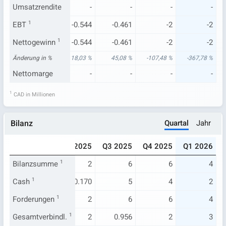
-
Umsatzrendite
-
-
-
-
-
.833
EBT
1
-0.519
-0.544
-0.461
-2
-2
.833
Nettogewinn
-0.519
1
-0.544
-0.461
-2
-2
06 %
Änderung in %
61,45 %
18,03 %
45,08 %
-107,48 %
-367,78 %
-
Nettomarge
-
-
-
-
-
1
CAD in Millionen
Quartal
Jahr
Bilanz
024
Q1 2025
Q2 2025
Q3 2025
Q4 2025
Q1 2026
2
Bilanzsumme
2
1
2
6
6
4
.171
Cash
1
0.222
0.170
5
4
2
2
Forderungen
2
1
2
6
6
4
1
Gesamtverbindl.
2
1
2
0.956
2
3