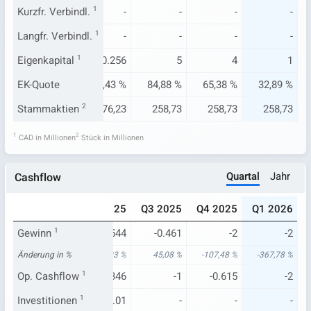
-
Kurzfr. Verbindl.
-
1
-
-
-
-
-
Langfr. Verbindl.
-
1
-
-
-
-
.503
Eigenkapital
0.193
1
-0.256
5
4
1
67 %
EK-Quote
10,08 %
-14,43 %
84,88 %
65,38 %
32,89 %
1,05
Stammaktien
176,23
2
176,23
258,73
258,73
258,73
1
2
CAD in Millionen
Stück in Millionen
Quartal
Jahr
Cashflow
024
Q1 2025
Q2 2025
Q3 2025
Q4 2025
Q1 2026
.833
Gewinn
-0.519
1
-0.544
-0.461
-2
-2
06 %
Änderung in %
61,45 %
18,03 %
45,08 %
-107,48 %
-367,78 %
.299
Op. Cashflow
-0.158
1
-0.346
-1
-0.615
-2
0.02
Investitionen
0.02
1
0.01
-
-
-