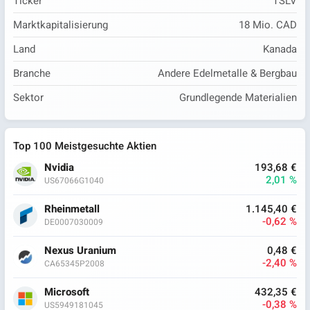
Ticker
TSLV
Marktkapitalisierung
18 Mio. CAD
Land
Kanada
Branche
Andere Edelmetalle & Bergbau
Sektor
Grundlegende Materialien
Top 100 Meistgesuchte Aktien
Nvidia
193,68 €
2,01 %
US67066G1040
Rheinmetall
1.145,40 €
-0,62 %
DE0007030009
Nexus Uranium
0,48 €
-2,40 %
CA65345P2008
Microsoft
432,35 €
-0,38 %
US5949181045