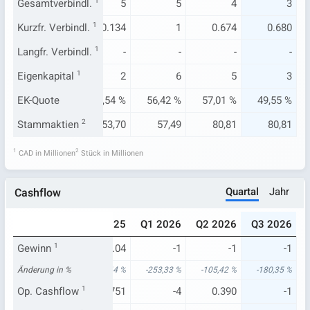
5
Gesamtverbindl.
6
1
5
5
4
3
-
Kurzfr. Verbindl.
-
1
0.134
1
0.674
0.680
-
Langfr. Verbindl.
-
1
-
-
-
-
.531
Eigenkapital
0.176
1
2
6
5
3
24 %
EK-Quote
2,94 %
27,54 %
56,42 %
57,01 %
49,55 %
3,68
Stammaktien
53,69
2
53,70
57,49
80,81
80,81
1
2
CAD in Millionen
Stück in Millionen
Quartal
Jahr
Cashflow
025
Q3 2025
Q4 2025
Q1 2026
Q2 2026
Q3 2026
.713
Gewinn
-0.501
1
-0.04
-1
-1
-1
81 %
Änderung in %
-150,37 %
99,44 %
-253,33 %
-105,42 %
-180,35 %
.228
Op. Cashflow
-0.313
1
-0.751
-4
0.390
-1