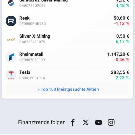
Santacruz Silver Mining
7,22 €
4,48 %
CA80280U2056
Renk
50,60 €
-1,13 %
DE000RENK730
Silver X Mining
0,50 €
5,17 %
CA8283411079
Rheinmetall
1.147,20 €
-0,46 %
DE0007030009
Tesla
283,55 €
2,23 %
US88160R1014
Top 100 Meistgesuchte Aktien
Finanztrends folgen