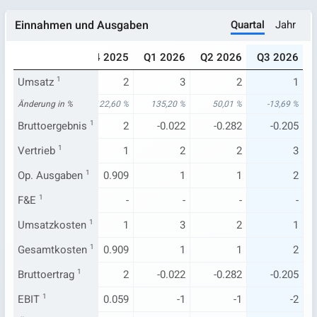
Quartal
Jahr
Einnahmen und Ausgaben
025
Q3 2025
Q4 2025
Q1 2026
Q2 2026
Q3 2026
1
Umsatz
1
1
2
3
2
1
33 %
Änderung in %
20,60 %
122,60 %
135,20 %
50,01 %
-13,69 %
1
Bruttoergebnis
1
1
2
-0.022
-0.282
-0.205
1
Vertrieb
1
1
1
2
2
3
1
Op. Ausgaben
2
1
0.909
1
1
2
-
F&E
1
-
-
-
-
-
.776
Umsatzkosten
0.910
1
1
3
2
1
1
Gesamtkosten
2
1
0.909
1
1
2
1
Bruttoertrag
1
1
2
-0.022
-0.282
-0.205
.671
EBIT
1
-0.422
0.059
-1
-1
-2