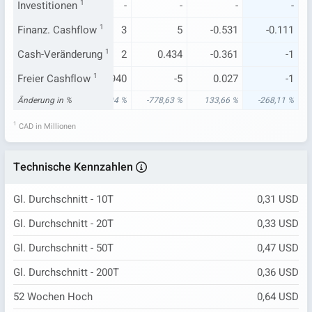
.309
Investitionen
-0.041
1
-
-
-
-
-
Finanz. Cashflow
0.500
1
3
5
-0.531
-0.111
.081
Cash-Veränderung
0.147
1
2
0.434
-0.361
-1
.081
Freier Cashflow
-0.353
1
-0.940
-5
0.027
-1
03 %
Änderung in %
-215,32 %
-2.436,04 %
-778,63 %
133,66 %
-268,11 %
1
CAD in Millionen
Technische Kennzahlen
Gl. Durchschnitt - 10T
0,31 USD
Gl. Durchschnitt - 20T
0,33 USD
Gl. Durchschnitt - 50T
0,47 USD
Gl. Durchschnitt - 200T
0,36 USD
52 Wochen Hoch
0,64 USD