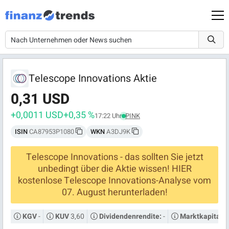
Telescope Innovations Aktie
0,31 USD
+0,0011 USD
+0,35 %
17:22 Uhr
PINK
ISIN
CA87953P1080
WKN
A3DJ9K
Telescope Innovations - das sollten Sie jetzt
unbedingt über die Aktie wissen! HIER
kostenlose Telescope Innovations-Analyse vom
07. August herunterladen!
-
3,60
-
KGV
KUV
Dividendenrendite:
Marktkapitalis