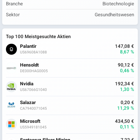
Branche
Biotechnologie
Sektor
Gesundheitswesen
Top 100 Meistgesuchte Aktien
Palantir
147,08 €
8,67 %
US69608A1088
Hensoldt
90,12 €
0,46 %
DE000HAG0005
Nvidia
192,34 €
1,30 %
US67066G1040
Salazar
0,20 €
11,29 %
CA7940071045
Microsoft
434,50 €
0,11 %
US5949181045