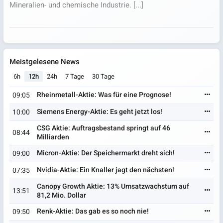
Mineralien- und chemische Industrie. [...]
Meistgelesene News
6h
12h
24h
7 Tage
30 Tage
Rheinmetall-Aktie: Was für eine Prognose!
09:05
Siemens Energy-Aktie: Es geht jetzt los!
10:00
CSG Aktie: Auftragsbestand springt auf 46
08:44
Milliarden
Micron-Aktie: Der Speichermarkt dreht sich!
09:00
Nvidia-Aktie: Ein Knaller jagt den nächsten!
07:35
Canopy Growth Aktie: 13% Umsatzwachstum auf
13:51
81,2 Mio. Dollar
Renk-Aktie: Das gab es so noch nie!
09:50