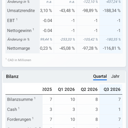
n.a.
Änderung in %
n.a.
n.a.
n.a.
-122,10 %
-437,24 %
79 %
Umsatzrendite
-30,25 %
3,10 %
-43,48 %
-98,89 %
-188,34 %
.713
EBT
1
-0.501
-0.04
-1
-1
-1
.713
Nettogewinn
-0.501
1
-0.04
-1
-1
-1
81 %
Änderung in %
-150,37 %
99,44 %
-253,33 %
-105,42 %
-180,35 %
04 %
Nettomarge
-35,96 %
-0,23 %
-45,08 %
-97,28 %
-116,81 %
1
CAD in Millionen
Quartal
Jahr
Bilanz
025
Q3 2025
Q4 2025
Q1 2026
Q2 2026
Q3 2026
5
Bilanzsumme
6
1
7
10
8
7
.963
Cash
1
1
3
3
3
1
5
Forderungen
6
1
7
10
8
7