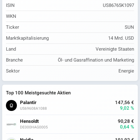
ISIN
US86765K1097
WKN
Ticker
SUN
Marktkapitalisierung
14 Mrd. USD
Land
Vereinigte Staaten
Branche
Öl- und Gasraffination und Marketing
Sektor
Energie
Top 100 Meistgesuchte Aktien
Palantir
147,56 €
9,02 %
US69608A1088
Hensoldt
90,28 €
0,64 %
DE000HAG0005