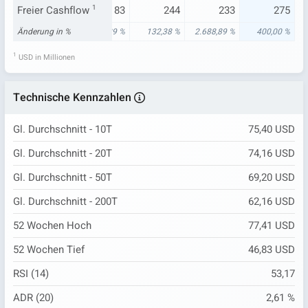
-9
Freier Cashflow
55
1
83
244
233
275
74 %
Änderung in %
-77,55 %
159,29 %
132,38 %
2.688,89 %
400,00 %
1
USD in Millionen
Technische Kennzahlen
Gl. Durchschnitt - 10T
75,40 USD
Gl. Durchschnitt - 20T
74,16 USD
Gl. Durchschnitt - 50T
69,20 USD
Gl. Durchschnitt - 200T
62,16 USD
52 Wochen Hoch
77,41 USD
52 Wochen Tief
46,83 USD
RSI (14)
53,17
ADR (20)
2,61 %