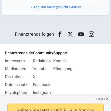
Top 100 Meistgesuchte Aktien
Finanztrends folgen
finanztrends.de
Community
Support
Impressum
Redaktion
Kontakt
Mediadaten
Youtube
Kündigung
Disclaimer
X
Datenschutz
Facebook
Privatsphäre
Instagram
x
Anzeige
Jobs
WhatsApp
Newsletter
Sollten Sie jetzt 1.000 EUR in Sunoco