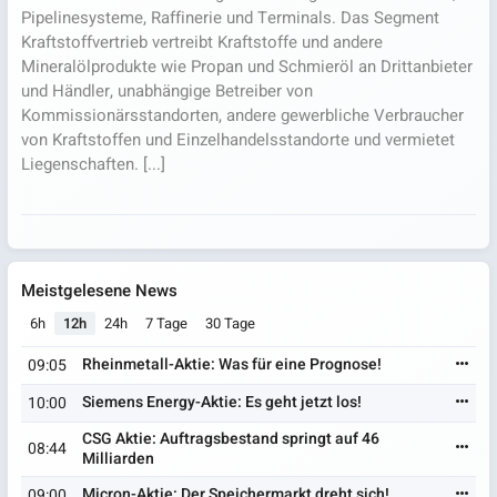
Pipelinesysteme, Raffinerie und Terminals. Das Segment
Kraftstoffvertrieb vertreibt Kraftstoffe und andere
Mineralölprodukte wie Propan und Schmieröl an Drittanbieter
und Händler, unabhängige Betreiber von
Kommissionärsstandorten, andere gewerbliche Verbraucher
von Kraftstoffen und Einzelhandelsstandorte und vermietet
Liegenschaften. [...]
Meistgelesene News
6h
12h
24h
7 Tage
30 Tage
Rheinmetall-Aktie: Was für eine Prognose!
09:05
Siemens Energy-Aktie: Es geht jetzt los!
10:00
CSG Aktie: Auftragsbestand springt auf 46
08:44
Milliarden
Micron-Aktie: Der Speichermarkt dreht sich!
09:00