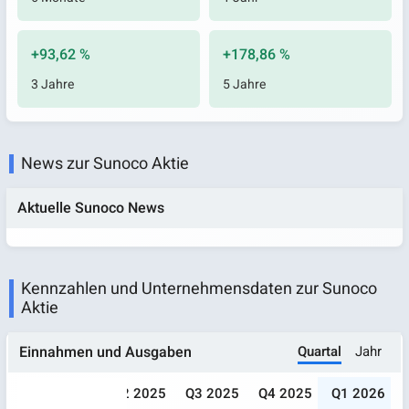
+93,62 %
+178,86 %
3 Jahre
5 Jahre
News zur Sunoco Aktie
Aktuelle Sunoco News
Kennzahlen und Unternehmensdaten zur Sunoco
Aktie
Quartal
Jahr
Einnahmen und Ausgaben
024
Q1 2025
Q2 2025
Q3 2025
Q4 2025
Q1 2026