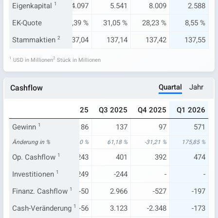
.068
Eigenkapital
4.156
1
4.097
5.541
8.009
2.588
29 %
EK-Quote
28,97 %
28,39 %
31,05 %
28,23 %
8,55 %
8,09
Stammaktien
136,94
2
137,04
137,14
137,42
137,55
1
2
USD in Millionen
Stück in Millionen
Quartal
Jahr
Cashflow
024
Q1 2025
Q2 2025
Q3 2025
Q4 2025
Q1 2026
141
Gewinn
1
207
86
137
97
571
90 %
Änderung in %
-10,00 %
-81,10 %
61,18 %
-31,21 %
175,85 %
123
Op. Cashflow
156
1
243
401
392
474
-132
Investitionen
-101
1
-249
-244
-
-
-13
Finanz. Cashflow
23
1
-50
2.966
-527
-197
-22
Cash-Veränderung
78
1
-56
3.123
-2.348
-173