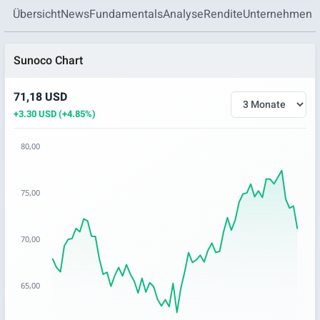
Übersicht
News
Fundamentals
Analyse
Rendite
Unternehmen
Sunoco Chart
71,18 USD
+3.30 USD (+4.85%)
80,00
Chart
75,00
Chart with 64 data points.
The chart has 1 X axis displaying categories.
The chart has 1 Y axis displaying values. Data ranges from 6
70,00
65,00