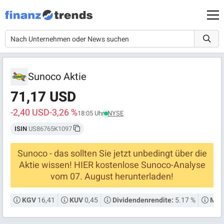
Sunoco Aktie
71,17 USD
-2,40 USD
-3,26 %
18:05 Uhr
NYSE
ISIN
US86765K1097
Sunoco - das sollten Sie jetzt unbedingt über die
Aktie wissen! HIER kostenlose Sunoco-Analyse
vom 07. August herunterladen!
16,41
0,45
5.17 %
KGV
KUV
Dividendenrendite:
Mark