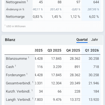
103
Nettogewinn
166
1
45
88
97
644
75 %
Änderung in %
-13,99 %
-90,11 %
351,43 %
-5,83 %
287,95 %
95 %
Nettomarge
3,20 %
0,83 %
1,45 %
1,12 %
6,02 %
1
USD in Millionen
Quartal
Jahr
Bilanz
024
Q1 2025
Q2 2025
Q3 2025
Q4 2025
Q1 2026
375
Bilanzsumme
14.342
1
14.428
17.845
28.362
30.258
94
Cash
1
172
116
3.239
891
718
375
Forderungen
14.342
1
14.428
17.845
28.362
30.258
307
Gesamtverbindl.
10.186
1
10.331
12.304
20.349
21.946
36
Kurzfr. Verbindl.
33
1
34
66
228
184
.484
Langfr. Verbindl.
7.671
1
7.803
9.476
13.372
13.920