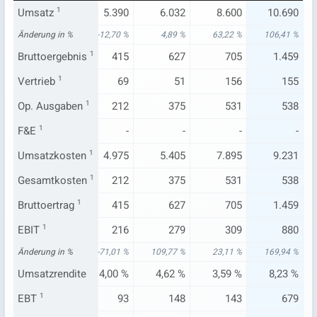
.269
Umsatz
5.179
1
5.390
6.032
8.600
10.690
,59 %
Änderung in %
-5,82 %
-12,70 %
4,89 %
63,22 %
106,41 %
473
Bruttoergebnis
497
1
415
627
705
1.459
71
Vertrieb
1
55
69
51
156
155
236
Op. Ausgaben
201
1
212
375
531
538
-
F&E
1
-
-
-
-
-
.796
Umsatzkosten
4.682
1
4.975
5.405
7.895
9.231
236
Gesamtkosten
201
1
212
375
531
538
473
Bruttoertrag
497
1
415
627
705
1.459
251
EBIT
1
326
216
279
309
880
04 %
Änderung in %
8,67 %
-71,01 %
109,77 %
23,11 %
169,94 %
76 %
Umsatzrendite
6,29 %
4,00 %
4,62 %
3,59 %
8,23 %
145
EBT
1
205
93
148
143
679