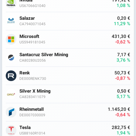
Nvidia
191,92 €
1,08 %
US67066G1040
Salazar
0,20 €
11,29 %
CA7940071045
Microsoft
431,30 €
-0,62 %
US5949181045
Santacruz Silver Mining
7,17 €
3,76 %
CA80280U2056
Renk
50,73 €
-0,87 %
DE000RENK730
Silver X Mining
0,50 €
5,17 %
CA8283411079
Rheinmetall
1.145,20 €
-0,64 %
DE0007030009
Tesla
282,75 €
1,94 %
US88160R1014