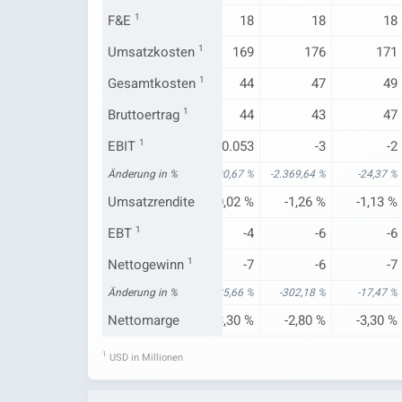
18
F&E
1
18
18
18
18
191
Umsatzkosten
183
1
169
176
171
48
Gesamtkosten
50
1
44
47
49
48
Bruttoertrag
54
1
44
43
47
-2
EBIT
1
6
-0.053
-3
-2
62,94 %
Änderung in %
249,91 %
-100,67 %
-2.369,64 %
-24,37 %
-0,82 %
Umsatzrendite
2,38 %
-0,02 %
-1,26 %
-1,13 %
-6
EBT
1
2
-4
-6
-6
-6
Nettogewinn
3
1
-7
-6
-7
17,06 %
Änderung in %
193,11 %
-425,66 %
-302,18 %
-17,47 %
-2,56 %
Nettomarge
1,17 %
-3,30 %
-2,80 %
-3,30 %
1
USD in Millionen