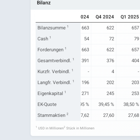
Bilanz
Q1 2024
Q2 2024
Q3 2024
Q4 2024
Q1 2025
675
Bilanzsumme
667
1
663
622
657
48
Cash
1
42
54
72
79
675
Forderungen
667
1
663
622
657
398
Gesamtverbindl.
396
1
391
376
404
2
Kurzfr. Verbindl.
2
1
-
4
-
194
Langfr. Verbindl.
187
1
196
202
203
277
Eigenkapital
270
1
271
245
253
41,04 %
EK-Quote
40,56 %
40,95 %
39,45 %
38,50 %
27,53
Stammaktien
27,85
2
27,62
27,60
27,68
1
2
USD in Millionen
Stück in Millionen