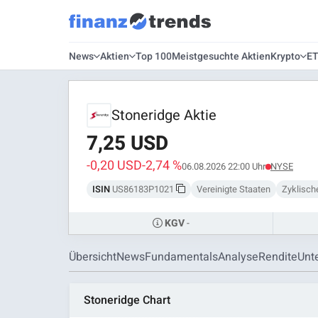
News
Aktien
Top 100
Meistgesuchte Aktien
Krypto
E
Stoneridge Aktie
7,25 USD
-0,20 USD
-2,74 %
06.08.2026 22:00 Uhr
NYSE
ISIN
US86183P1021
Vereinigte Staaten
Zyklisc
-
KGV
Übersicht
News
Fundamentals
Analyse
Rendite
Unt
Stoneridge Chart