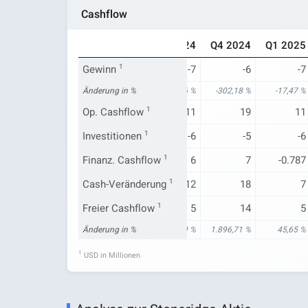
Cashflow
Q1 2024
Q2 2024
Q3 2024
Q4 2024
Q1 2025
-6
Gewinn
1
3
-7
-6
-7
17,06 %
Änderung in %
193,11 %
-425,66 %
-302,18 %
-17,47 %
9
Op. Cashflow
9
1
11
19
11
-6
Investitionen
-7
1
-6
-5
-6
5
Finanz. Cashflow
-7
1
6
7
-0.787
8
Cash-Veränderung
-6
1
12
18
7
3
Freier Cashflow
2
1
5
14
5
117,18 %
Änderung in %
144,67 %
140,09 %
1.896,71 %
45,65 %
1
USD in Millionen