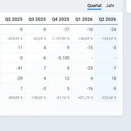
Quartal
Jahr
Q2 2025
Q3 2025
Q4 2025
Q1 2026
Q2 2026
-9
-9
-77
-18
-24
-435,93 %
-32,55 %
-1.157,92 %
-146,83 %
-154,54 %
11
4
9
-15
-3
-3
-6
-0.100
-
-
-41
7
9
-25
-7
-29
4
12
4
18
7
-3
3
-16
-9
384,88 %
-158,30 %
-81,16 %
-421,73 %
-222,68 %