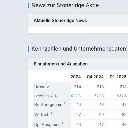
News zur Stoneridge Aktie
Aktuelle Stoneridge News
Kennzahlen und Unternehmensdaten z
Einnahmen und Ausgaben
Q1 2024
Q2 2024
Q3 2024
Q4 2024
Q1 2025
239
Umsatz
1
237
214
218
218
-0,90 %
Änderung in %
-11,15 %
-10,22 %
-4,90 %
-8,89 %
48
Bruttoergebnis
54
1
44
43
47
30
Vertrieb
1
32
27
29
32
48
Op. Ausgaben
50
1
44
47
49