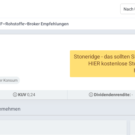
TF
Rohstoffe
Broker Empfehlungen
Stoneridge - das sollten S
HIER kostenlose St
her Konsum
0,24
-
KUV
Dividendenrendite:
ernehmen