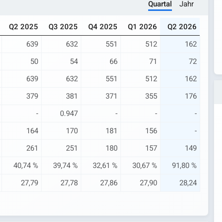
Quartal
Jahr
Q2 2025
Q3 2025
Q4 2025
Q1 2026
Q2 2026
639
632
551
512
162
50
54
66
71
72
639
632
551
512
162
379
381
371
355
176
-
0.947
-
-
-
164
170
181
156
-
261
251
180
157
149
40,74 %
39,74 %
32,61 %
30,67 %
91,80 %
27,79
27,78
27,86
27,90
28,24