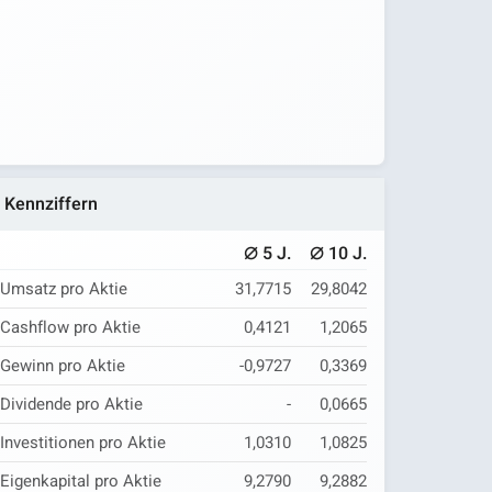
Kennziffern
⌀
⌀
5 J.
10 J.
Umsatz pro Aktie
31,7715
29,8042
Cashflow pro Aktie
0,4121
1,2065
Gewinn pro Aktie
-0,9727
0,3369
Dividende pro Aktie
-
0,0665
Investitionen pro Aktie
1,0310
1,0825
Eigenkapital pro Aktie
9,2790
9,2882