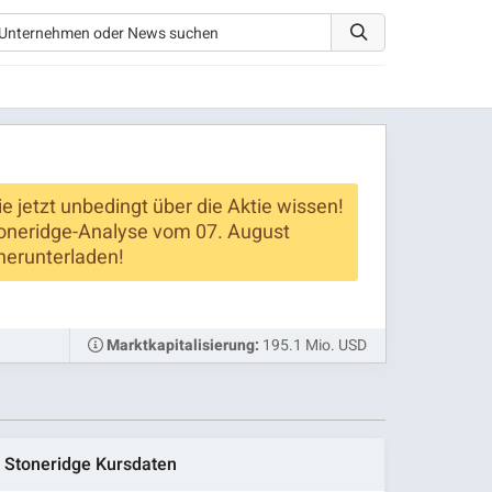
ie jetzt unbedingt über die Aktie wissen!
oneridge-Analyse vom 07. August
herunterladen!
195.1 Mio. USD
Marktkapitalisierung:
Stoneridge Kursdaten