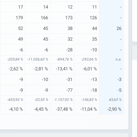
17
14
12
11
-
179
166
173
126
-
52
45
38
44
26
49
45
32
35
-
-6
-6
-28
-10
-
-205,84 %
-11.056,60 %
-894,76 %
-292,66 %
n.a.
-2,62 %
-2,81 %
-13,41 %
-6,01 %
-
-9
-10
-31
-13
-3
-9
-9
-77
-18
-5
-435,93 %
-32,55 %
-1.157,92 %
-146,83 %
43,63 %
-4,10 %
-4,45 %
-37,48 %
-11,04 %
-2,90 %