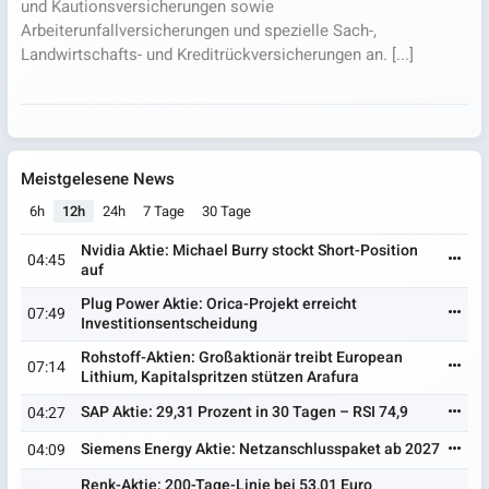
und Kautionsversicherungen sowie
Arbeiterunfallversicherungen und spezielle Sach-,
Landwirtschafts- und Kreditrückversicherungen an. [...]
Meistgelesene News
6h
12h
24h
7 Tage
30 Tage
Nvidia Aktie: Michael Burry stockt Short-Position
04:45
auf
Plug Power Aktie: Orica-Projekt erreicht
07:49
Investitionsentscheidung
Rohstoff-Aktien: Großaktionär treibt European
07:14
Lithium, Kapitalspritzen stützen Arafura
SAP Aktie: 29,31 Prozent in 30 Tagen – RSI 74,9
04:27
Siemens Energy Aktie: Netzanschlusspaket ab 2027
04:09
Renk-Aktie: 200-Tage-Linie bei 53,01 Euro