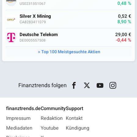
0,48 %
US0231351067
Silver X Mining
0,52 €
8,90 %
CA8283411079
Deutsche Telekom
29,00 €
-0,44 %
DE0005557508
Top 100 Meistgesuchte Aktien
Finanztrends folgen
finanztrends.de
Community
Support
Impressum
Redaktion
Kontakt
Mediadaten
Youtube
Kündigung