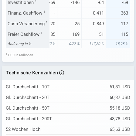
-16
Investitionen
-101
1
-69
-146
-64
-69
0.01
Finanz. Cashflow
-
1
-
-
0.411
363
6
Cash-Veränderung
-4
1
20
25
0.849
117
21
Freier Cashflow
97
1
85
169
51
115
60 %
Änderung in %
2,72 %
361,32 %
0,77 %
147,20 %
18,98 %
1
USD in Millionen
Technische Kennzahlen
Gl. Durchschnitt - 10T
61,81 USD
Gl. Durchschnitt - 20T
60,37 USD
Gl. Durchschnitt - 50T
55,18 USD
Gl. Durchschnitt - 200T
48,78 USD
52 Wochen Hoch
65,63 USD