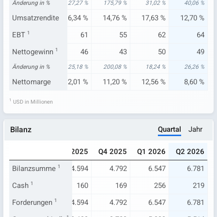
17 %
Änderung in %
20,72 %
27,27 %
175,79 %
31,02 %
40,06 %
11 %
Umsatzrendite
16,10 %
16,34 %
14,76 %
17,63 %
12,70 %
51
EBT
1
50
61
55
62
64
42
Nettogewinn
39
1
46
43
50
49
34 %
Änderung in %
25,41 %
25,18 %
200,08 %
18,24 %
26,26 %
72 %
Nettomarge
12,10 %
12,01 %
11,20 %
12,56 %
8,60 %
1
USD in Millionen
Quartal
Jahr
Bilanz
025
Q2 2025
Q3 2025
Q4 2025
Q1 2026
Q2 2026
.031
Bilanzsumme
4.336
1
4.594
4.792
6.547
6.781
113
Cash
1
137
160
169
256
219
.031
Forderungen
4.336
1
4.594
4.792
6.547
6.781