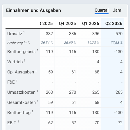
Quartal
Jahr
Einnahmen und Ausgaben
025
Q2 2025
Q3 2025
Q4 2025
Q1 2026
Q2 2026
331
Umsatz
321
1
382
386
396
570
26 %
Änderung in %
15,69 %
26,54 %
26,69 %
19,73 %
77,58 %
99
Bruttoergebnis
95
1
119
116
130
-130
-
Vertrieb
1
-
-
-
4
4
47
Op. Ausgaben
45
1
59
61
68
4
-
F&E
1
-
-
-
-
-
232
Umsatzkosten
226
1
263
270
265
265
47
Gesamtkosten
45
1
59
61
68
4
99
Bruttoertrag
95
1
119
116
130
-130
53
EBIT
1
52
62
57
70
72