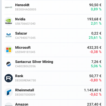
Hensoldt
90,50 €
0,89 %
DE000HAG0005
Nvidia
193,68 €
2,01 %
US67066G1040
Salazar
0,22 €
25,61 %
CA7940071045
Microsoft
432,35 €
-0,38 %
US5949181045
Santacruz Silver Mining
7,26 €
5,06 %
CA80280U2056
Renk
50,77 €
-0,80 %
DE000RENK730
Rheinmetall
1.145,40 €
-0,62 %
DE0007030009
Amazon
237,40 €