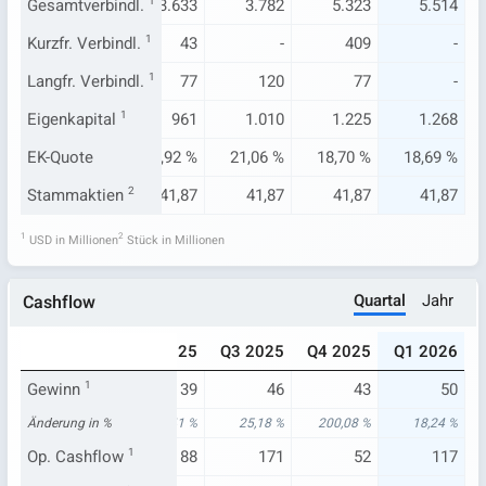
.180
Gesamtverbindl.
3.436
1
3.633
3.782
5.323
5.514
43
Kurzfr. Verbindl.
43
1
43
-
409
-
77
Langfr. Verbindl.
77
1
77
120
77
-
851
Eigenkapital
900
1
961
1.010
1.225
1.268
10 %
EK-Quote
20,75 %
20,92 %
21,06 %
18,70 %
18,69 %
1,38
Stammaktien
41,87
2
41,87
41,87
41,87
41,87
1
2
USD in Millionen
Stück in Millionen
Quartal
Jahr
Cashflow
024
Q1 2025
Q2 2025
Q3 2025
Q4 2025
Q1 2026
14
Gewinn
1
42
39
46
43
50
77 %
Änderung in %
14,34 %
25,41 %
25,18 %
200,08 %
18,24 %
22
Op. Cashflow
97
1
88
171
52
117