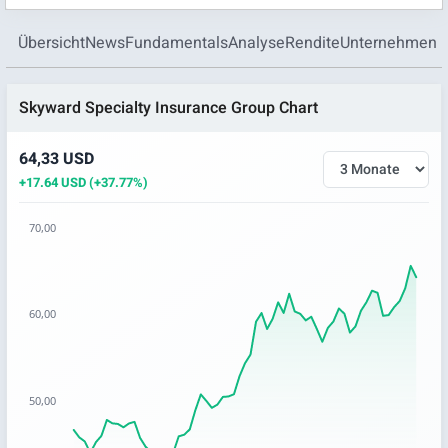
Übersicht
News
Fundamentals
Analyse
Rendite
Unternehmen
Skyward Specialty Insurance Group Chart
64,33 USD
+17.64 USD (+37.77%)
70,00
Chart
Chart with 63 data points.
60,00
The chart has 1 X axis displaying categories.
The chart has 1 Y axis displaying values. Data ranges from 4
50,00