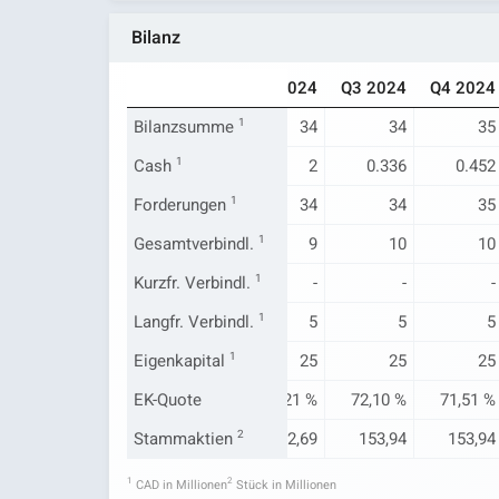
Bilanz
Q4 2023
Q1 2024
Q2 2024
Q3 2024
Q4 2024
30
Bilanzsumme
30
1
34
34
35
2
Cash
1
0.578
2
0.336
0.452
30
Forderungen
30
1
34
34
35
4
Gesamtverbindl.
4
1
9
10
10
Kurzfr. Verbindl.
-
-
1
-
-
-
Langfr. Verbindl.
-
-
1
5
5
5
27
Eigenkapital
26
1
25
25
25
87,60 %
EK-Quote
86,61 %
73,21 %
72,10 %
71,51 %
149,12
Stammaktien
152,69
2
152,69
153,94
153,94
1
2
CAD in Millionen
Stück in Millionen