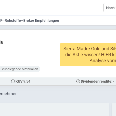
TF
Rohstoffe
Broker Empfehlungen
ie
Sierra Madre Gold and Silv
die Aktie wissen! HIER k
Analyse vom 
Grundlegende Materialien
9,54
-
KUV
Dividendenrendite:
ernehmen