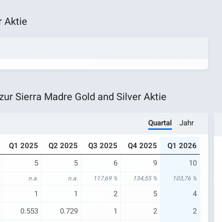
r Aktie
r Sierra Madre Gold and Silver Aktie
Quartal
Jahr
Q1 2025
Q2 2025
Q3 2025
Q4 2025
Q1 2026
5
5
6
9
10
n.a.
n.a.
117,69 %
134,55 %
103,76 %
1
1
2
5
4
0.553
0.729
1
2
2