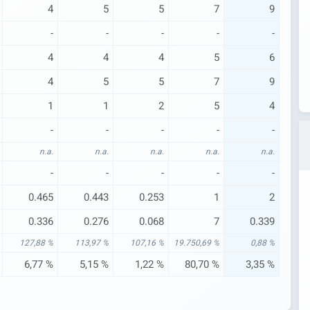
4
5
5
7
9
-
-
-
-
-
4
4
4
5
6
4
5
5
7
9
1
1
2
5
4
-
-
-
-
-
n.a.
n.a.
n.a.
n.a.
n.a.
-
-
-
-
-
0.465
0.443
0.253
1
2
0.336
0.276
0.068
7
0.339
127,88 %
113,97 %
107,16 %
19.750,69 %
0,88 %
6,77 %
5,15 %
1,22 %
80,70 %
3,35 %