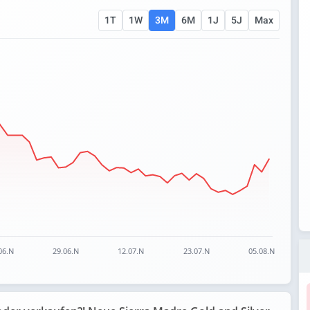
1T
1W
3M
6M
1J
5J
Max
 ranges from 0.731 to 1.406.
06.N
29.06.N
12.07.N
23.07.N
05.08.N