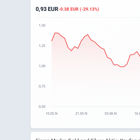
0,93 EUR
-0.38 EUR (-29.13%)
1,50
Chart
1,25
Chart with 65 data points.
The chart has 1 X axis displaying categories.
The chart has 1 Y axis displaying values. Data
1,00
0,75
0,50
10.05.N
21.05.N
03.06.N
16.
End of interactive chart.