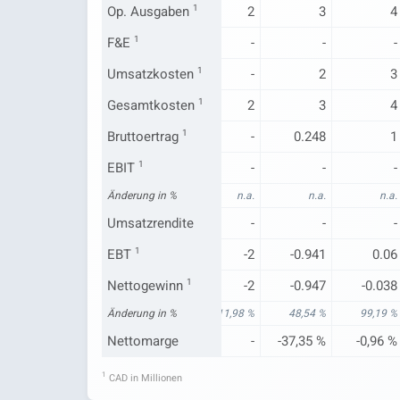
1
Op. Ausgaben
1
1
2
3
4
F&E
-
1
-
-
-
-
0.06
Umsatzkosten
-
1
-
2
3
1
Gesamtkosten
1
1
2
3
4
-0.06
Bruttoertrag
-
1
-
0.248
1
EBIT
-
1
-
-
-
-
n.a.
Änderung in %
n.a.
n.a.
n.a.
n.a.
Umsatzrendite
-
-
-
-
-
-4
EBT
1
-1
-2
-0.941
0.06
-5
Nettogewinn
-1
1
-2
-0.947
-0.038
-504,88 %
Änderung in %
96,30 %
-111,98 %
48,54 %
99,19 %
Nettomarge
-
-
-
-37,35 %
-0,96 %
1
CAD in Millionen