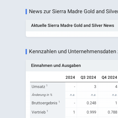
News zur Sierra Madre Gold and Silve
Aktuelle Sierra Madre Gold and Silver News
Kennzahlen und Unternehmensdaten zu
Einnahmen und Ausgaben
Q4 2023
Q1 2024
Q2 2024
Q3 2024
Q4 2024
Umsatz
-
1
-
-
3
4
n.a.
Änderung in %
n.a.
n.a.
n.a.
n.a.
-0.06
Bruttoergebnis
-
1
-
0.248
1
0.626
Vertrieb
0.496
1
1
0.999
0.788