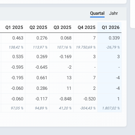
Quartal
Jahr
Q1 2025
Q2 2025
Q3 2025
Q4 2025
Q1 2026
0.463
0.276
0.068
7
0.339
138,42 %
113,97 %
107,16 %
19.750,69 %
-26,79 %
0.535
0.269
-0.169
3
3
-0.595
-0.645
-2
-
-
-0.195
0.661
13
7
-4
-0.060
0.286
11
2
-4
-0.060
-0.117
-0.848
-0.520
1
97,05 %
94,89 %
41,20 %
-304,43 %
1.807,02 %