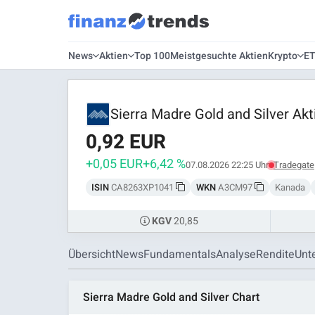
News
Aktien
Top 100
Meistgesuchte Aktien
Krypto
E
Sierra Madre Gold and Silver Akt
0,92 EUR
+0,05 EUR
+6,42 %
07.08.2026 22:25 Uhr
Tradegate
ISIN
CA8263XP1041
WKN
A3CM97
Kanada
20,85
KGV
Übersicht
News
Fundamentals
Analyse
Rendite
Unt
Sierra Madre Gold and Silver Chart