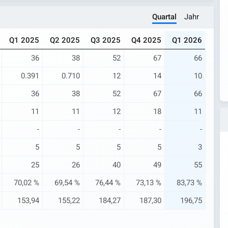
Quartal
Jahr
Q1 2025
Q2 2025
Q3 2025
Q4 2025
Q1 2026
36
38
52
67
66
0.391
0.710
12
14
10
36
38
52
67
66
11
11
12
18
11
-
-
-
-
-
5
5
5
5
3
25
26
40
49
55
70,02 %
69,54 %
76,44 %
73,13 %
83,73 %
153,94
155,22
184,27
187,30
196,75