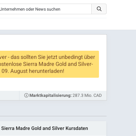
er - das sollten Sie jetzt unbedingt über
ostenlose Sierra Madre Gold and Silver-
09. August herunterladen!
287.3 Mio. CAD
Marktkapitalisierung:
Sierra Madre Gold and Silver Kursdaten