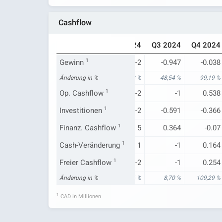
Cashflow
Q4 2023
Q1 2024
Q2 2024
Q3 2024
Q4 2024
-5
Gewinn
1
-1
-2
-0.947
-0.038
-370,23 %
Änderung in %
96,30 %
-111,98 %
48,54 %
99,19 %
-1
Op. Cashflow
-1
1
-2
-1
0.538
-0.832
Investitionen
-0.933
1
-2
-0.591
-0.366
-0.020
Finanz. Cashflow
0.710
1
5
0.364
-0.07
-2
Cash-Veränderung
-1
1
1
-1
0.164
-3
Freier Cashflow
-2
1
-2
-1
0.254
-198,42 %
Änderung in %
-107,77 %
0,46 %
8,70 %
109,29 %
1
CAD in Millionen