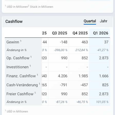
1
2
USD in Millionen
Stück in Millionen
Quartal
Jahr
Cashflow
024
Q1 2025
Q2 2025
Q3 2025
Q4 2025
Q1 2026
148
Gewinn
1
63
44
-148
463
37
,33 %
Änderung in %
-70,00 %
-78,33 %
-396,00 %
212,84 %
-41,27 %
.600
Op. Cashflow
1.429
1
820
990
852
2.873
-
Investitionen
-
1
-
-
-
-
797
Finanz. Cashflow
2.067
1
540
4.206
1.985
1.666
.869
Cash-Veränderung
1.825
1
265
-791
-457
825
.600
Freier Cashflow
1.429
1
820
990
852
2.873
67 %
Änderung in %
-75,09 %
-15,20 %
-87,26 %
-46,75 %
101,05 %
1
USD in Millionen