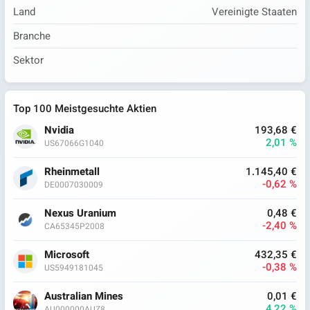
Land
Vereinigte Staaten
Branche
Sektor
Top 100 Meistgesuchte Aktien
Nvidia
193,68 €
2,01 %
US67066G1040
Rheinmetall
1.145,40 €
-0,62 %
DE0007030009
Nexus Uranium
0,48 €
-2,40 %
CA65345P2008
Microsoft
432,35 €
-0,38 %
US5949181045
Australian Mines
0,01 €
4,22 %
AU000000AUZ8