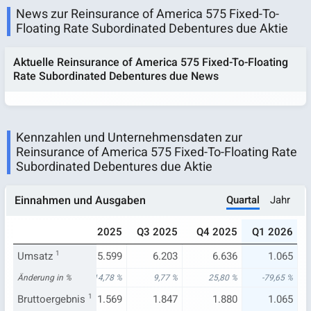
News zur Reinsurance of America 575 Fixed-To-
Floating Rate Subordinated Debentures due Aktie
Aktuelle Reinsurance of America 575 Fixed-To-Floating
Rate Subordinated Debentures due News
Kennzahlen und Unternehmensdaten zur
Reinsurance of America 575 Fixed-To-Floating Rate
Subordinated Debentures due Aktie
Quartal
Jahr
Einnahmen und Ausgaben
24
Q1 2025
Q2 2025
Q3 2025
Q4 2025
Q1 2026
275
Umsatz
5.233
1
5.599
6.203
6.636
1.065
5 %
Änderung in %
-17,42 %
14,78 %
9,77 %
25,80 %
-79,65 %
332
Bruttoergebnis
1.411
1
1.569
1.847
1.880
1.065