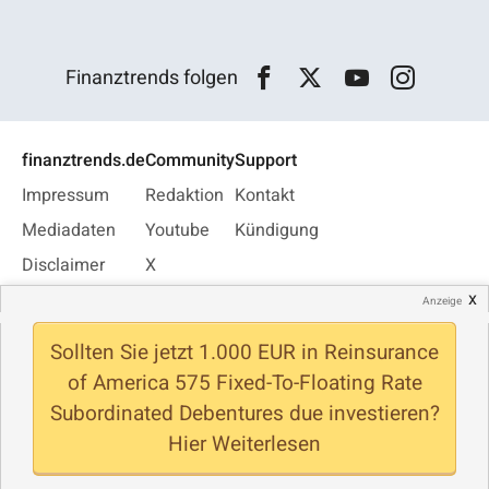
Finanztrends folgen
finanztrends.de
Community
Support
Impressum
Redaktion
Kontakt
Mediadaten
Youtube
Kündigung
Disclaimer
X
x
Datenschutz
Facebook
Anzeige
Privatsphäre
Instagram
Sollten Sie jetzt 1.000 EUR in Reinsurance
Jobs
WhatsApp
of America 575 Fixed-To-Floating Rate
Newsletter
Subordinated Debentures due investieren?
Hier Weiterlesen
© Finanztrends 2026 - Alle Rechte vorbehalten