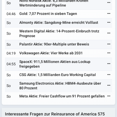
Novo Nordisk Aktie: 6,3 Milliarden Kronen
So
Wertminderung auf Pipeline
Gold: 7,07 Prozent in sieben Tagen
04:46
Almonty Aktie: Sangdong-Mine erreicht Volllast
So
Western Digital Aktie: 14-Prozent-Einbruch trotz
So
Prognose
Palantir Aktie: 90er-Multiple unter Beweis
So
Volkswagen Aktie: Vier Werke ab 2031
04:19
SpaceX: 911,5 Millionen Aktien aus Lockup
04:55
freigegeben
CSG Aktie: 1,5 Milliarden Euro Working Capital
So
Samsung Electronics Aktie: HBM4-Ausbeute über
So
80 Prozent
Meta Aktie: Freier Cashflow um 91 Prozent gefallen
So
Interessante Fragen zur Reinsurance of America 575