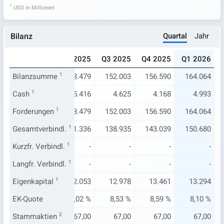
1
USD in Millionen
Quartal
Jahr
Bilanz
024
Q1 2025
Q2 2025
Q3 2025
Q4 2025
Q1 2026
675
Bilanzsumme
128.210
1
133.479
152.003
156.590
164.064
.326
Cash
1
5.151
5.416
4.625
4.168
4.993
675
Forderungen
128.210
1
133.479
152.003
156.590
164.064
769
Gesamtverbindl.
116.718
121.336
1
138.935
143.039
150.680
-
Kurzfr. Verbindl.
-
1
-
-
-
-
-
Langfr. Verbindl.
-
1
-
-
-
-
816
Eigenkapital
11.402
1
12.053
12.978
13.461
13.294
11 %
EK-Quote
8,89 %
9,02 %
8,53 %
8,59 %
8,10 %
6,98
Stammaktien
67,00
2
67,00
67,00
67,00
67,00