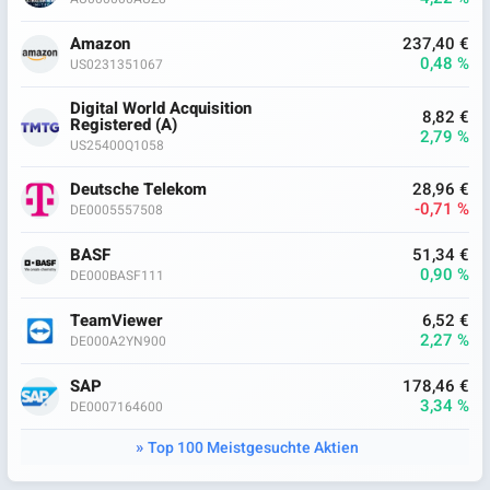
Amazon
237,40 €
0,48 %
US0231351067
Digital World Acquisition
8,82 €
Registered (A)
2,79 %
US25400Q1058
Deutsche Telekom
28,96 €
-0,71 %
DE0005557508
BASF
51,34 €
0,90 %
DE000BASF111
TeamViewer
6,52 €
2,27 %
DE000A2YN900
SAP
178,46 €
3,34 %
DE0007164600
Top 100 Meistgesuchte Aktien