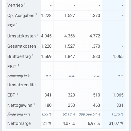
-
Vertrieb
1
-
-
-
-
-
107
Op. Ausgaben
1.042
1
1.228
1.527
1.370
-
-
F&E
1
-
-
-
-
-
943
Umsatzkosten
3.822
1
4.045
4.356
4.772
-
107
Gesamtkosten
1.042
1
1.228
1.527
1.370
-
332
Bruttoertrag
1.411
1
1.569
1.847
1.880
1.065
13
EBIT
1
-
-
-
-
-
3 %
Änderung in %
n.a.
n.a.
n.a.
n.a.
n.a.
3 %
Umsatzrendite
-
-
-
-
-
25
EBT
1
369
341
320
510
-1.065
150
Nettogewinn
286
1
180
253
463
331
1 %
Änderung in %
36,19 %
-11,33 %
62,18 %
308.566,67 %
15,73 %
6 %
Nettomarge
5,46 %
3,21 %
4,07 %
6,97 %
31,07 %