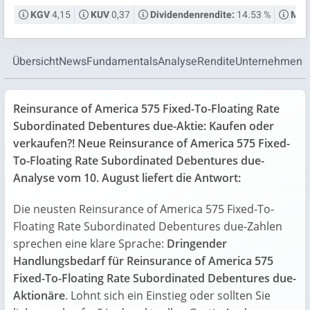
4,15
0,37
14.53 %
KGV
KUV
Dividendenrendite:
Mark
Übersicht
News
Fundamentals
Analyse
Rendite
Unternehmen
Reinsurance of America 575 Fixed-To-Floating Rate
Subordinated Debentures due-Aktie: Kaufen oder
verkaufen?! Neue Reinsurance of America 575 Fixed-
To-Floating Rate Subordinated Debentures due-
Analyse vom 10. August liefert die Antwort:
Die neusten Reinsurance of America 575 Fixed-To-
Floating Rate Subordinated Debentures due-Zahlen
sprechen eine klare Sprache:
Dringender
Handlungsbedarf für Reinsurance of America 575
Fixed-To-Floating Rate Subordinated Debentures due-
Aktionäre
. Lohnt sich ein Einstieg oder sollten Sie