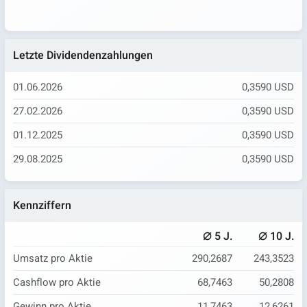
Letzte Dividendenzahlungen
01.06.2026
0,3590 USD
27.02.2026
0,3590 USD
01.12.2025
0,3590 USD
29.08.2025
0,3590 USD
Kennziffern
⌀
⌀
5 J.
10 J.
Umsatz pro Aktie
290,2687
243,3523
Cashflow pro Aktie
68,7463
50,2808
Gewinn pro Aktie
11,7463
12,6261