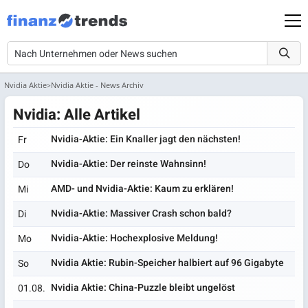
Nvidia Aktie
Nvidia Aktie - News Archiv
Nvidia: Alle Artikel
Nvidia-Aktie: Ein Knaller jagt den nächsten!
Fr
Nvidia-Aktie: Der reinste Wahnsinn!
Do
AMD- und Nvidia-Aktie: Kaum zu erklären!
Mi
Nvidia-Aktie: Massiver Crash schon bald?
Di
Nvidia-Aktie: Hochexplosive Meldung!
Mo
Nvidia Aktie: Rubin-Speicher halbiert auf 96 Gigabyte
So
Nvidia Aktie: China-Puzzle bleibt ungelöst
01.08.