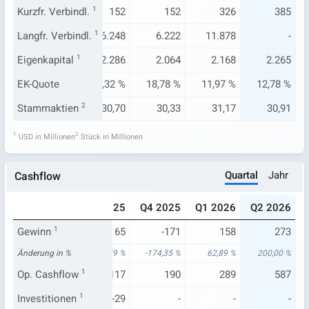
165
Kurzfr. Verbindl.
148
1
152
152
326
385
.371
Langfr. Verbindl.
6.275
1
6.248
6.222
11.878
-
.247
Eigenkapital
2.256
1
2.286
2.064
2.168
2.265
68 %
EK-Quote
19,91 %
20,32 %
18,78 %
11,97 %
12,78 %
0,93
Stammaktien
30,72
2
30,70
30,33
31,17
30,91
1
2
USD in Millionen
Stück in Millionen
Quartal
Jahr
Cashflow
025
Q2 2025
Q3 2025
Q4 2025
Q1 2026
Q2 2026
97
Gewinn
1
91
65
-171
158
273
92 %
Änderung in %
-14,15 %
-63,89 %
-174,35 %
62,89 %
200,00 %
337
Op. Cashflow
247
1
117
190
289
587
-61
Investitionen
-28
1
-29
-
-
-