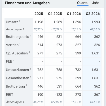
Quartal
Jahr
Einnahmen und Ausgaben
025
Q2 2025
Q3 2025
Q4 2025
Q1 2026
Q2 2026
.234
Umsatz
1.229
1
1.198
1.289
1.396
1.993
,89 %
Änderung in %
-3,15 %
-12,30 %
-13,32 %
13,13 %
62,16 %
683
Bruttoergebnis
672
1
446
531
664
362
257
Vertrieb
257
1
514
273
327
326
463
Op. Ausgaben
459
1
271
275
399
1.631
-
F&E
1
-
-
-
-
-
551
Umsatzkosten
557
1
752
758
732
1.631
463
Gesamtkosten
459
1
271
275
399
1.631
683
Bruttoertrag
672
1
446
531
664
362
235
EBIT
1
227
190
-123
273
367
29 %
Änderung in %
-13,36 %
-46,78 %
-127,89 %
16,17 %
61,67 %