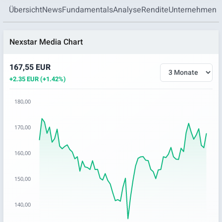
Übersicht
News
Fundamentals
Analyse
Rendite
Unternehmen
Nexstar Media Chart
167,55 EUR
+2.35 EUR (+1.42%)
180,00
Chart
170,00
Chart with 67 data points.
The chart has 1 X axis displaying categories.
160,00
The chart has 1 Y axis displaying values. Data ranges from 
150,00
140,00