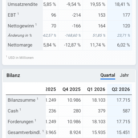
04 %
Umsatzrendite
18,47 %
15,85 %
-9,54 %
19,55 %
18,41 %
138
EBT
1
130
96
-214
153
177
108
Nettogewinn
97
1
70
-166
164
120
29 %
Änderung in %
-17,80 %
-62,57 %
-168,60 %
51,85 %
23,71 %
75 %
Nettomarge
7,89 %
5,84 %
-12,87 %
11,74 %
6,02 %
1
USD in Millionen
Quartal
Jahr
Bilanz
025
Q2 2025
Q3 2025
Q4 2025
Q1 2026
Q2 2026
414
Bilanzsumme
11.328
1
11.249
10.986
18.103
17.715
253
Cash
1
584
236
280
379
587
414
Forderungen
11.328
1
11.249
10.986
18.103
17.715
.164
Gesamtverbindl.
9.072
1
8.965
8.924
15.935
15.451