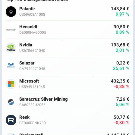
Palantir
148,84 €
9,97 %
US69608A1088
Hensoldt
90,50 €
0,89 %
DE000HAG0005
Nvidia
193,68 €
2,01 %
US67066G1040
Salazar
0,22 €
25,61 %
CA7940071045
Microsoft
432,35 €
-0,38 %
US5949181045
Santacruz Silver Mining
7,26 €
5,06 %
CA80280U2056
Renk
50,77 €
-0,80 %
DE000RENK730