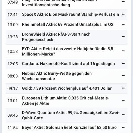
07:49
Investitionsentscheidung
SpaceX Aktie: Elon Musk räumt Starship-Verlust ein
12:41
Rheinmetall Aktie: 69 Prozent Umsatzplus im Q2
13:09
DroneShield Aktie: RfAI-3-Start nach
13:28
Prognoseschock
BYD-Aktie: Reicht das zweite Halbjahr für die 5,5-
10:53
Millionen-Marke?
Cardano: Nakamoto-Koeffizient auf 16 gestiegen
12:05
Nebius Aktie: Burry-Wette gegen den
08:03
Wachstumsmotor
Gold: 7,39 Prozent Wochenplus auf 4.401 Dollar
09:17
European Lithium Aktie: 0,035 Critical-Metals-
13:01
Aktien je Aktie
D-Wave Quantum Aktie: 99,9% Genauigkeit im Zwei-
09:46
Qubit-Gate
Bayer Aktie: Goldman hebt Kursziel auf 63,50 Euro
11:54