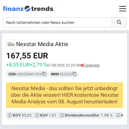
Nexstar Media Aktie
167,55 EUR
+4,55 EUR
+2,79 %
07.08.2026 22:25 Uhr
Tradegate
ISIN
US65336K1034
WKN
622325
Nexstar Media - das sollten Sie jetzt unbedingt
über die Aktie wissen! HIER kostenlose Nexstar
Media-Analyse vom 08. August herunterladen!
35,62
1,01
1.98 %
KGV
KUV
Dividendenrendite:
Mark