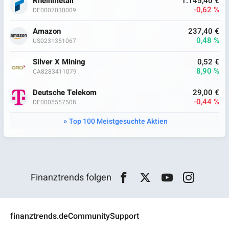
Rheinmetall
1.145,40 €
-0,62 %
DE0007030009
Amazon
237,40 €
0,48 %
US0231351067
Silver X Mining
0,52 €
8,90 %
CA8283411079
Deutsche Telekom
29,00 €
-0,44 %
DE0005557508
Top 100 Meistgesuchte Aktien
Finanztrends folgen
finanztrends.de
Community
Support