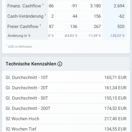
-167
Finanz. Cashflow
-238
1
-86
-91
3.180
2.694
109
Cash-Veränderung
-19
1
2
44
156
-62
302
Freier Cashflow
218
1
87
136
267
520
17 %
Änderung in %
56,83 %
-75,70 %
-63,83 %
-11,59 %
138,53 %
1
USD in Millionen
Technische Kennzahlen
Gl. Durchschnitt - 10T
165,71 EUR
Gl. Durchschnitt - 20T
161,34 EUR
Gl. Durchschnitt - 50T
155,15 EUR
Gl. Durchschnitt - 200T
174,52 EUR
52 Wochen Hoch
217,40 EUR
52 Wochen Tief
134,55 EUR