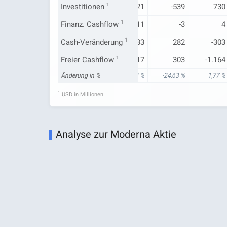
118
Investitionen
1.649
1
721
-539
730
14
Finanz. Cashflow
34
1
11
-3
4
-857
Cash-Veränderung
409
1
-833
282
-303
-1.185
Freier Cashflow
-1.456
1
-1.717
303
-1.164
11,43 %
Änderung in %
-26,72 %
1,32 %
-24,63 %
1,77 %
1
USD in Millionen
Analyse zur Moderna Aktie