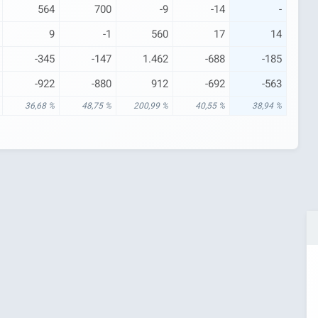
564
700
-9
-14
-
9
-1
560
17
14
-345
-147
1.462
-688
-185
-922
-880
912
-692
-563
36,68 %
48,75 %
200,99 %
40,55 %
38,94 %