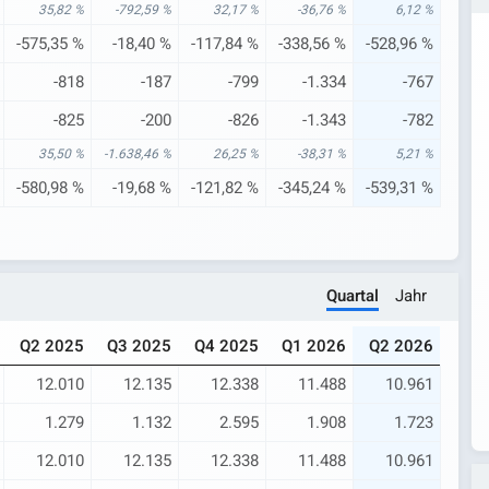
35,82 %
-792,59 %
32,17 %
-36,76 %
6,12 %
-575,35 %
-18,40 %
-117,84 %
-338,56 %
-528,96 %
-818
-187
-799
-1.334
-767
-825
-200
-826
-1.343
-782
35,50 %
-1.638,46 %
26,25 %
-38,31 %
5,21 %
-580,98 %
-19,68 %
-121,82 %
-345,24 %
-539,31 %
Quartal
Jahr
Q2 2025
Q3 2025
Q4 2025
Q1 2026
Q2 2026
12.010
12.135
12.338
11.488
10.961
1.279
1.132
2.595
1.908
1.723
12.010
12.135
12.338
11.488
10.961