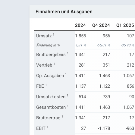
Einnahmen und Ausgaben
Q1 2024
Q2 2024
Q3 2024
Q4 2024
Q1 2025
167
Umsatz
1
221
1.855
956
107
-90,91 %
Änderung in %
-35,76 %
1,31 %
-66,01 %
-35,93 %
71
Bruttoergebnis
106
1
1.341
217
17
274
Vertrieb
1
268
281
351
212
1.337
Op. Ausgaben
1.469
1
1.411
1.463
1.067
1.027
F&E
1
1.221
1.137
1.122
856
96
Umsatzkosten
115
1
514
739
90
1.337
Gesamtkosten
1.469
1
1.411
1.463
1.067
71
Bruttoertrag
106
1
1.341
217
17
-1.159
EBIT
1
-1.273
27
-1.178
-963