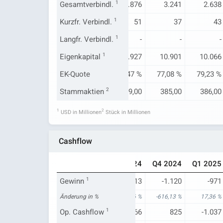
3.912
Gesamtverbindl.
3.968
1
3.876
3.241
2.638
25
Kurzfr. Verbindl.
25
1
51
37
43
Langfr. Verbindl.
-
-
1
-
-
-
12.817
Eigenkapital
11.712
1
11.927
10.901
10.066
76,61 %
EK-Quote
74,69 %
75,47 %
77,08 %
79,23 %
382,00
Stammaktien
384,00
2
399,00
385,00
386,00
1
2
USD in Millionen
Stück in Millionen
Cashflow
Q1 2024
Q2 2024
Q3 2024
Q4 2024
Q1 2025
-1.175
Gewinn
-1.279
1
13
-1.120
-971
-1.587,34 %
Änderung in %
7,32 %
100,36 %
-616,13 %
17,36 %
-989
Op. Cashflow
-1.274
1
-1.566
825
-1.037