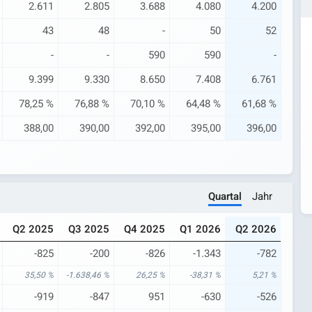
2.611
2.805
3.688
4.080
4.200
43
48
-
50
52
-
-
590
590
-
9.399
9.330
8.650
7.408
6.761
78,25 %
76,88 %
70,10 %
64,48 %
61,68 %
388,00
390,00
392,00
395,00
396,00
Quartal
Jahr
Q2 2025
Q3 2025
Q4 2025
Q1 2026
Q2 2026
-825
-200
-826
-1.343
-782
35,50 %
-1.638,46 %
26,25 %
-38,31 %
5,21 %
-919
-847
951
-630
-526