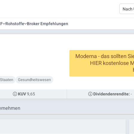
TF
Rohstoffe
Broker Empfehlungen
Moderna - das sollten Sie
HIER kostenlose 
 Staaten
Gesundheitswesen
9,65
-
KUV
Dividendenrendite:
ernehmen