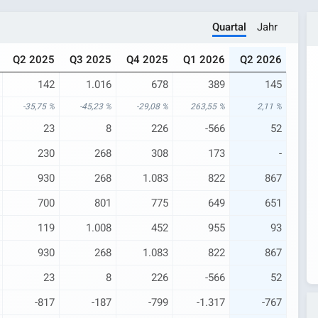
Quartal
Jahr
Q2 2025
Q3 2025
Q4 2025
Q1 2026
Q2 2026
142
1.016
678
389
145
-35,75 %
-45,23 %
-29,08 %
263,55 %
2,11 %
23
8
226
-566
52
230
268
308
173
-
930
268
1.083
822
867
700
801
775
649
651
119
1.008
452
955
93
930
268
1.083
822
867
23
8
226
-566
52
-817
-187
-799
-1.317
-767