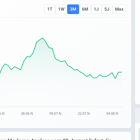
1T
1W
3M
6M
1J
5J
Max
 ranges from 39.045 to 72.27.
6.N
28.06.N
09.07.N
22.07.N
04.08.N