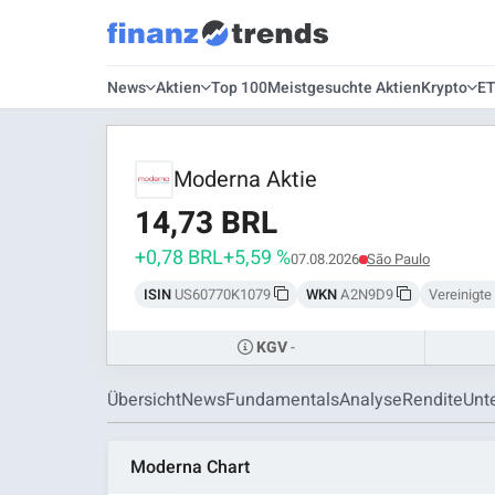
News
Aktien
Top 100
Meistgesuchte Aktien
Krypto
E
Moderna Aktie
14,73 BRL
+0,78 BRL
+5,59 %
07.08.2026
São Paulo
ISIN
US60770K1079
WKN
A2N9D9
Vereinigte
-
KGV
Übersicht
News
Fundamentals
Analyse
Rendite
Unt
Moderna Chart