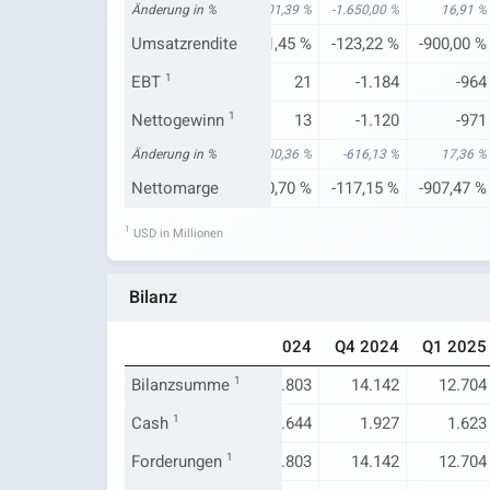
-291,55 %
Änderung in %
26,67 %
101,39 %
-1.650,00 %
16,91 %
-694,01 %
Umsatzrendite
-576,01 %
1,45 %
-123,22 %
-900,00 %
-1.165
EBT
1
-1.279
21
-1.184
-964
-1.175
Nettogewinn
-1.279
1
13
-1.120
-971
-1.587,34 %
Änderung in %
7,32 %
100,36 %
-616,13 %
17,36 %
-703,59 %
Nettomarge
-578,73 %
0,70 %
-117,15 %
-907,47 %
1
USD in Millionen
Bilanz
Q1 2024
Q2 2024
Q3 2024
Q4 2024
Q1 2025
16.729
Bilanzsumme
15.680
1
15.803
14.142
12.704
2.051
Cash
1
2.478
1.644
1.927
1.623
16.729
Forderungen
15.680
1
15.803
14.142
12.704