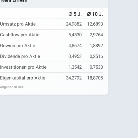
Kennziffern
⌀
⌀
5 J.
10 J.
Umsatz pro Aktie
24,9882
12,6893
Cashflow pro Aktie
5,4530
2,9764
Gewinn pro Aktie
4,8674
1,8892
Dividende pro Aktie
0,4953
0,2516
Investitionen pro Aktie
1,3542
0,7533
Eigenkapital pro Aktie
34,2792
18,8705
Angaben in USD