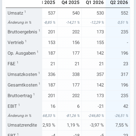
025
Q2 2025
Q3 2025
Q4 2025
Q1 2026
Q2 2026
605
Umsatz
549
1
537
540
530
552
71 %
Änderung in %
-7,98 %
-8,85 %
-14,21 %
-12,29 %
0,51 %
210
Bruttoergebnis
208
1
201
202
173
235
157
Vertrieb
159
1
153
156
155
-
197
Op. Ausgaben
197
1
187
177
142
196
23
F&E
1
22
21
21
21
23
395
Umsatzkosten
341
1
336
338
357
317
197
Gesamtkosten
197
1
187
177
142
196
210
Bruttoertrag
208
1
201
202
173
235
14
EBIT
1
57
16
6
-21
42
70 %
Änderung in %
697,53 %
68,33 %
-81,26 %
-246,80 %
-26,51 %
37 %
Umsatzrendite
10,33 %
2,93 %
1,19 %
-3,97 %
7,55 %
-11
EBT
1
37
-4
-18
-5
23