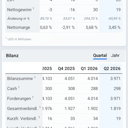
-15
Nettogewinn
35
1
-3
-16
30
19
79 %
Änderung in %
265,08 %
89,70 %
33,97 %
294,70 %
-45,99 %
55 %
Nettomarge
6,43 %
-0,63 %
-2,91 %
5,68 %
3,45 %
1
USD in Millionen
Quartal
Jahr
Bilanz
025
Q2 2025
Q3 2025
Q4 2025
Q1 2026
Q2 2026
.185
Bilanzsumme
4.107
1
4.103
4.051
4.014
3.971
290
Cash
1
300
300
308
288
298
.185
Forderungen
4.107
1
4.103
4.051
4.014
3.971
.197
Gesamtverbindl.
1.992
1
1.976
1.927
1.902
1.819
61
Kurzfr. Verbindl.
29
1
16
35
34
19
1