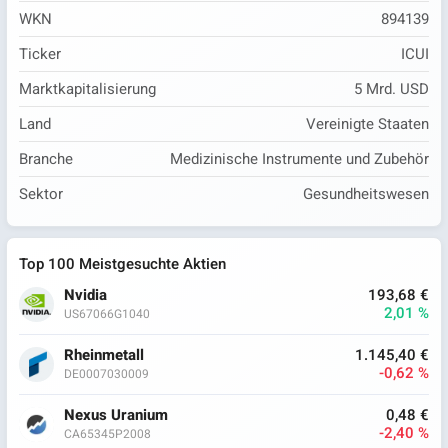
WKN
894139
Ticker
ICUI
Marktkapitalisierung
5 Mrd. USD
Land
Vereinigte Staaten
Branche
Medizinische Instrumente und Zubehör
Sektor
Gesundheitswesen
Top 100 Meistgesuchte Aktien
Nvidia
193,68 €
2,01 %
US67066G1040
Rheinmetall
1.145,40 €
-0,62 %
DE0007030009
Nexus Uranium
0,48 €
-2,40 %
CA65345P2008