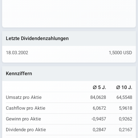
Letzte Dividendenzahlungen
18.03.2002
1,5000 USD
Kennziffern
⌀
⌀
5 J.
10 J.
Umsatz pro Aktie
84,0628
64,5548
Cashflow pro Aktie
6,0672
5,9618
Gewinn pro Aktie
-0,9457
0,9262
Dividende pro Aktie
0,2847
0,2167