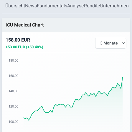
Übersicht
News
Fundamentals
Analyse
Rendite
Unternehmen
ICU Medical Chart
158,00 EUR
+53.00 EUR (+50.48%)
180,00
Chart
160,00
Chart with 60 data points.
The chart has 1 X axis displaying categories.
140,00
The chart has 1 Y axis displaying values. Data ranges from 
120,00
100,00