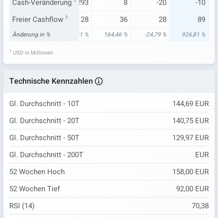
-19
Cash-Veränderung
10
-0.293
1
8
-20
-10
37
Freier Cashflow
-11
1
28
36
28
89
34 %
Änderung in %
-117,27 %
28,21 %
164,46 %
-24,79 %
926,81 %
1
USD in Millionen
Technische Kennzahlen
Gl. Durchschnitt - 10T
144,69 EUR
Gl. Durchschnitt - 20T
140,75 EUR
Gl. Durchschnitt - 50T
129,97 EUR
Gl. Durchschnitt - 200T
EUR
52 Wochen Hoch
158,00 EUR
52 Wochen Tief
92,00 EUR
RSI (14)
70,38