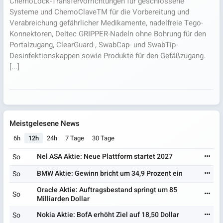
ChemoLock-Transfervorrichtungen für geschlossene
Systeme und ChemoClaveTM für die Vorbereitung und
Verabreichung gefährlicher Medikamente, nadelfreie Tego-
Konnektoren, Deltec GRIPPER-Nadeln ohne Bohrung für den
Portalzugang, ClearGuard-, SwabCap- und SwabTip-
Desinfektionskappen sowie Produkte für den Gefäßzugang.
[...]
Meistgelesene News
6h
12h
24h
7 Tage
30 Tage
Nel ASA Aktie: Neue Plattform startet 2027
So
BMW Aktie: Gewinn bricht um 34,9 Prozent ein
So
Oracle Aktie: Auftragsbestand springt um 85
So
Milliarden Dollar
Nokia Aktie: BofA erhöht Ziel auf 18,50 Dollar
So