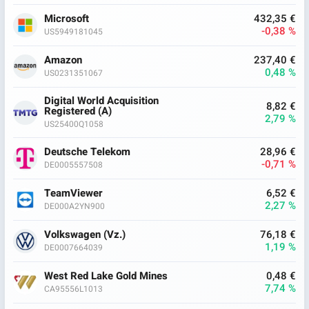
Microsoft
432,35 €
-0,38 %
US5949181045
Amazon
237,40 €
0,48 %
US0231351067
Digital World Acquisition
8,82 €
Registered (A)
2,79 %
US25400Q1058
Deutsche Telekom
28,96 €
-0,71 %
DE0005557508
TeamViewer
6,52 €
2,27 %
DE000A2YN900
Volkswagen (Vz.)
76,18 €
1,19 %
DE0007664039
West Red Lake Gold Mines
0,48 €
7,74 %
CA95556L1013