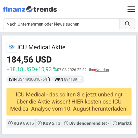
ICU Medical Aktie
184,56 USD
+18,18 USD
+10,93 %
07.08.2026 22:22 Uhr
Nasdaq
ISIN
US44930G1076
WKN
894139
ICU Medical - das sollten Sie jetzt unbedingt
über die Aktie wissen! HIER kostenlose ICU
Medical-Analyse vom 10. August herunterladen!
89,15
2,13
-
KGV
KUV
Dividendenrendite:
Marktkapi