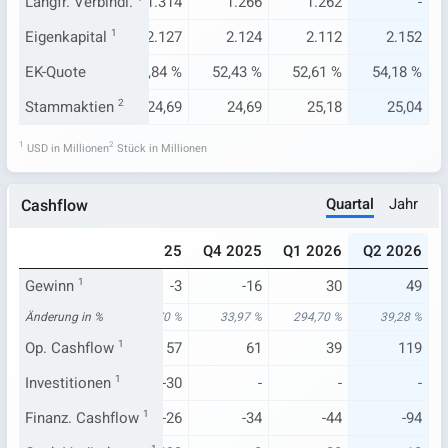
.489
Langfr. Verbindl.
1.338
1.314
1.266
1.262
-
.988
Eigenkapital
2.116
1
2.127
2.124
2.112
2.152
50 %
EK-Quote
51,51 %
51,84 %
52,43 %
52,61 %
54,18 %
4,54
Stammaktien
24,71
2
24,69
24,69
25,18
25,04
1
2
USD in Millionen
Stück in Millionen
Quartal
Jahr
Cashflow
025
Q2 2025
Q3 2025
Q4 2025
Q1 2026
Q2 2026
-15
Gewinn
1
35
-3
-16
30
49
79 %
Änderung in %
265,08 %
89,70 %
33,97 %
294,70 %
39,28 %
51
Op. Cashflow
11
1
57
61
39
119
-17
Investitionen
187
1
-30
-
-
-
-56
Finanz. Cashflow
-195
1
-26
-34
-44
-94