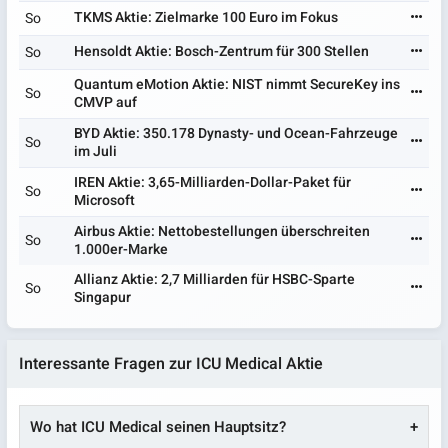
TKMS Aktie: Zielmarke 100 Euro im Fokus
So
Hensoldt Aktie: Bosch-Zentrum für 300 Stellen
So
Quantum eMotion Aktie: NIST nimmt SecureKey ins
So
CMVP auf
BYD Aktie: 350.178 Dynasty- und Ocean-Fahrzeuge
So
im Juli
IREN Aktie: 3,65-Milliarden-Dollar-Paket für
So
Microsoft
Airbus Aktie: Nettobestellungen überschreiten
So
1.000er-Marke
Allianz Aktie: 2,7 Milliarden für HSBC-Sparte
So
Singapur
Interessante Fragen zur ICU Medical Aktie
Wo hat ICU Medical seinen Hauptsitz?