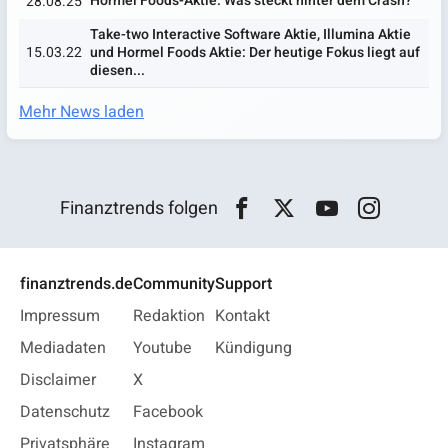
Hormel Foods-Aktie: Was steckt hinter dem Crash?
28.08.25
Take-two Interactive Software Aktie, Illumina Aktie
15.03.22
und Hormel Foods Aktie: Der heutige Fokus liegt auf
diesen...
Mehr News laden
Finanztrends folgen
finanztrends.de
Community
Support
Impressum
Redaktion
Kontakt
Mediadaten
Youtube
Kündigung
Disclaimer
X
Datenschutz
Facebook
Privatsphäre
Instagram