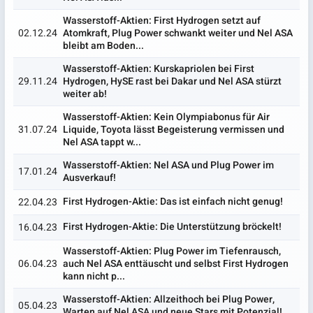
Wasserstoff-Aktien: First Hydrogen setzt auf
02.12.24
Atomkraft, Plug Power schwankt weiter und Nel ASA
bleibt am Boden...
Wasserstoff-Aktien: Kurskapriolen bei First
29.11.24
Hydrogen, HySE rast bei Dakar und Nel ASA stürzt
weiter ab!
Wasserstoff-Aktien: Kein Olympiabonus für Air
31.07.24
Liquide, Toyota lässt Begeisterung vermissen und
Nel ASA tappt w...
Wasserstoff-Aktien: Nel ASA und Plug Power im
17.01.24
Ausverkauf!
First Hydrogen-Aktie: Das ist einfach nicht genug!
22.04.23
First Hydrogen-Aktie: Die Unterstützung bröckelt!
16.04.23
Wasserstoff-Aktien: Plug Power im Tiefenrausch,
06.04.23
auch Nel ASA enttäuscht und selbst First Hydrogen
kann nicht p...
Wasserstoff-Aktien: Allzeithoch bei Plug Power,
05.04.23
Warten auf Nel ASA und neue Stars mit Potenzial!