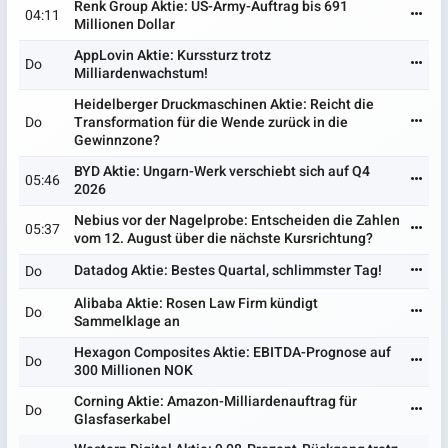
Renk Group Aktie: US-Army-Auftrag bis 691
04:11
Millionen Dollar
AppLovin Aktie: Kurssturz trotz
Do
Milliardenwachstum!
Heidelberger Druckmaschinen Aktie: Reicht die
Do
Transformation für die Wende zurück in die
Gewinnzone?
BYD Aktie: Ungarn-Werk verschiebt sich auf Q4
05:46
2026
Nebius vor der Nagelprobe: Entscheiden die Zahlen
05:37
vom 12. August über die nächste Kursrichtung?
Datadog Aktie: Bestes Quartal, schlimmster Tag!
Do
Alibaba Aktie: Rosen Law Firm kündigt
Do
Sammelklage an
Hexagon Composites Aktie: EBITDA-Prognose auf
Do
300 Millionen NOK
Corning Aktie: Amazon-Milliardenauftrag für
Do
Glasfaserkabel