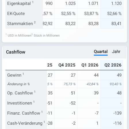
824
Eigenkapital
852
1
990
1.025
1.071
1.120
95 %
EK-Quote
46,54 %
52,57 %
52,55 %
53,87 %
52,66 %
3,35
Stammaktien
83,14
2
82,92
83,22
83,28
83,41
1
2
USD in Millionen
Stück in Millionen
Quartal
Jahr
Cashflow
025
Q2 2025
Q3 2025
Q4 2025
Q1 2026
Q2 2026
31
Gewinn
1
25
27
27
44
49
94 %
Änderung in %
18,21 %
47,65 %
75,73 %
42,84 %
93,40 %
26
Op. Cashflow
37
1
35
51
39
48
-14
Investitionen
-0.741
1
-51
-52
-
-
-7
Finanz. Cashflow
294
1
-11
-1
-7
-139
4
Cash-Veränderung
331
1
-28
-2
1
-116