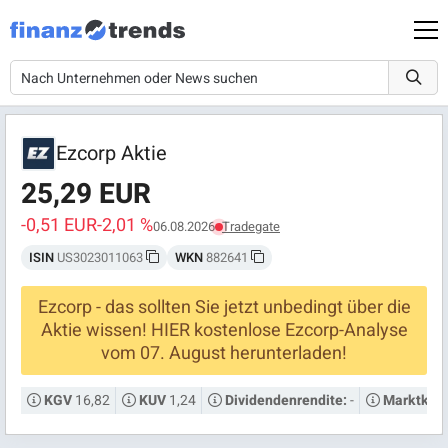
Ezcorp Aktie
25,29 EUR
-0,51 EUR
-2,01 %
06.08.2026
Tradegate
ISIN
US3023011063
WKN
882641
Ezcorp - das sollten Sie jetzt unbedingt über die
Aktie wissen! HIER kostenlose Ezcorp-Analyse
vom 07. August herunterladen!
16,82
1,24
-
KGV
KUV
Dividendenrendite:
Marktkapi