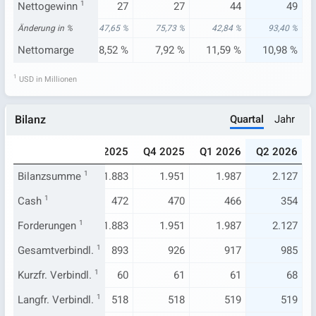
31
Nettogewinn
25
1
27
27
44
49
94 %
Änderung in %
18,21 %
47,65 %
75,73 %
42,84 %
93,40 %
68 %
Nettomarge
8,28 %
8,52 %
7,92 %
11,59 %
10,98 %
1
USD in Millionen
Quartal
Jahr
Bilanz
025
Q2 2025
Q3 2025
Q4 2025
Q1 2026
Q2 2026
.499
Bilanzsumme
1.830
1
1.883
1.951
1.987
2.127
175
Cash
1
505
472
470
466
354
.499
Forderungen
1.830
1
1.883
1.951
1.987
2.127
675
Gesamtverbindl.
978
1
893
926
917
985
161
Kurzfr. Verbindl.
162
1
60
61
61
68
225
Langfr. Verbindl.
517
1
518
518
519
519