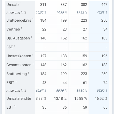
320
Umsatz
306
1
311
337
382
447
73 %
Änderung in %
7,24 %
10,50 %
14,35 %
19,32 %
45,89 %
185
Bruttoergebnis
178
1
184
199
223
250
19
Vertrieb
1
20
22
23
27
34
143
Op. Ausgaben
144
1
148
162
162
183
-
F&E
1
-
-
-
-
-
135
Umsatzkosten
128
1
127
138
159
196
143
Gesamtkosten
144
1
148
162
162
183
185
Bruttoertrag
178
1
184
199
223
250
45
EBIT
1
38
43
44
61
74
23 %
Änderung in %
17,60 %
62,67 %
50,76 %
36,30 %
95,90 %
90 %
Umsatzrendite
12,30 %
13,88 %
13,18 %
15,88 %
16,52 %
41
EBT
1
34
35
36
59
65