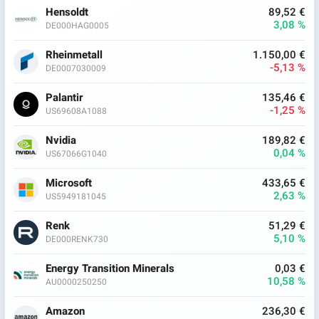
Hensoldt
89,52 €
3,08 %
DE000HAG0005
Rheinmetall
1.150,00 €
-5,13 %
DE0007030009
Palantir
135,46 €
-1,25 %
US69608A1088
Nvidia
189,82 €
0,04 %
US67066G1040
Microsoft
433,65 €
2,63 %
US5949181045
Renk
51,29 €
5,10 %
DE000RENK730
Energy Transition Minerals
0,03 €
10,58 %
AU0000250250
Amazon
236,30 €