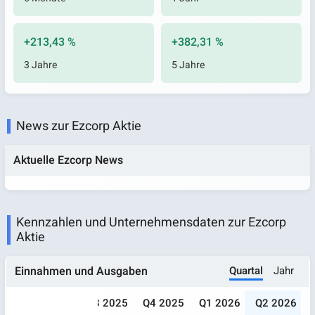
+213,43 %
+382,31 %
3 Jahre
5 Jahre
News zur Ezcorp Aktie
Aktuelle Ezcorp News
Kennzahlen und Unternehmensdaten zur Ezcorp
Aktie
Quartal
Jahr
Einnahmen und Ausgaben
025
Q2 2025
Q3 2025
Q4 2025
Q1 2026
Q2 2026