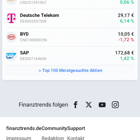
0,06 %
US0231351067
Deutsche Telekom
29,17 €
6,14 %
DE0005557508
BYD
10,05 €
-1,72 %
CNE100000296
SAP
172,68 €
1,42 %
DE0007164600
Top 100 Meistgesuchte Aktien
Finanztrends folgen
finanztrends.de
Community
Support
Impressum
Redaktion
Kontakt