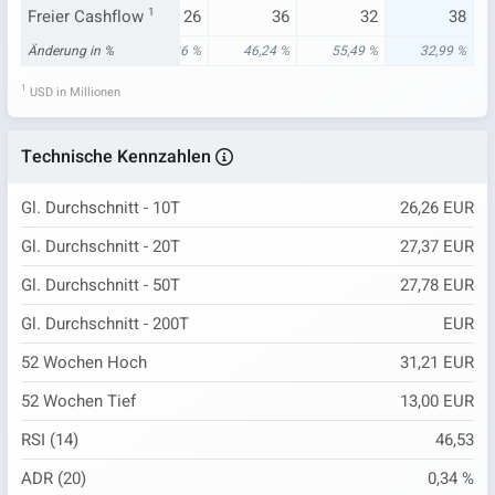
20
Freier Cashflow
29
1
26
36
32
38
56 %
Änderung in %
232,44 %
-20,36 %
46,24 %
55,49 %
32,99 %
1
USD in Millionen
Technische Kennzahlen
Gl. Durchschnitt - 10T
26,26 EUR
Gl. Durchschnitt - 20T
27,37 EUR
Gl. Durchschnitt - 50T
27,78 EUR
Gl. Durchschnitt - 200T
EUR
52 Wochen Hoch
31,21 EUR
52 Wochen Tief
13,00 EUR
RSI (14)
46,53
ADR (20)
0,34 %