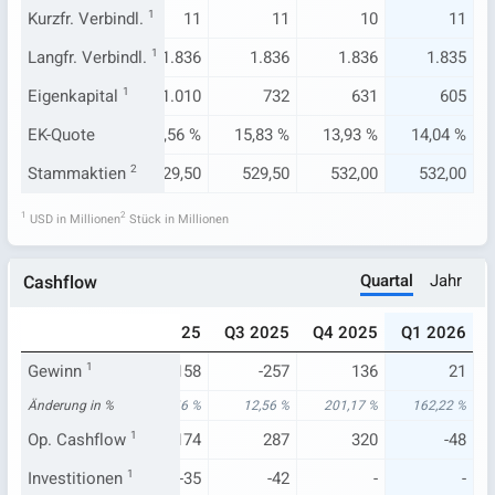
11
Kurzfr. Verbindl.
11
1
11
11
10
11
.256
Langfr. Verbindl.
1.843
1
1.836
1.836
1.836
1.835
.011
Eigenkapital
873
1
1.010
732
631
605
59 %
EK-Quote
19,33 %
22,56 %
15,83 %
13,93 %
14,04 %
8,00
Stammaktien
493,30
2
529,50
529,50
532,00
532,00
1
2
USD in Millionen
Stück in Millionen
Quartal
Jahr
Cashflow
024
Q1 2025
Q2 2025
Q3 2025
Q4 2025
Q1 2026
-135
Gewinn
1
-34
158
-257
136
21
21 %
Änderung in %
76,25 %
147,46 %
12,56 %
201,17 %
162,22 %
325
Op. Cashflow
-119
1
174
287
320
-48
-78
Investitionen
-39
1
-35
-42
-
-