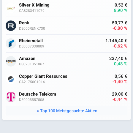
Silver X Mining
0,52 €
8,90 %
CA8283411079
Renk
50,77 €
-0,80 %
DE000RENK730
Rheinmetall
1.145,40 €
-0,62 %
DE0007030009
Amazon
237,40 €
0,48 %
US0231351067
Copper Giant Resources
0,56 €
-1,40 %
CA21750C1014
Deutsche Telekom
29,00 €
-0,44 %
DE0005557508
Top 100 Meistgesuchte Aktien