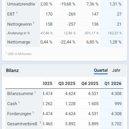
39 %
Umsatzrendite
-2,43 %
12,00 %
-19,68 %
7,36 %
1,31 %
-146
EBT
1
-39
170
-269
147
27
-135
Nettogewinn
-34
1
158
-257
136
21
21 %
Änderung in %
76,25 %
147,46 %
12,56 %
201,17 %
162,22 %
68 %
Nettomarge
-2,40 %
10,44 %
-22,44 %
6,85 %
1,28 %
1
USD in Millionen
Quartal
Jahr
Bilanz
024
Q1 2025
Q2 2025
Q3 2025
Q4 2025
Q1 2026
.284
Bilanzsumme
4.516
1
4.474
4.624
4.531
4.308
788
Cash
1
1.120
1.262
1.228
1.605
999
.284
Forderungen
4.516
1
4.474
4.624
4.531
4.308
.273
Gesamtverbindl.
3.643
1
3.465
3.892
3.899
3.702