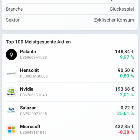
Branche
Glücksspiel
Sektor
Zyklischer Konsum
Top 100 Meistgesuchte Aktien
Palantir
148,84 €
9,97 %
US69608A1088
Hensoldt
90,50 €
0,89 %
DE000HAG0005
Nvidia
193,68 €
2,01 %
US67066G1040
Salazar
0,22 €
25,61 %
CA7940071045
Microsoft
432,35 €
-0,38 %
US5949181045