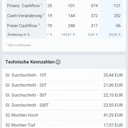
-73
Finanz. Cashflow
373
1
-120
-101
-374
-121
174
Cash-Veränderung
215
1
19
144
372
252
323
Freier Cashflow
-122
1
170
248
317
-56
84 %
Änderung in %
-12,99 %
528,91 %
143,61 %
-2,06 %
54,36 %
1
USD in Millionen
Technische Kennzahlen
Gl. Durchschnitt - 10T
20,44 EUR
Gl. Durchschnitt - 20T
21,06 EUR
Gl. Durchschnitt - 50T
22,15 EUR
Gl. Durchschnitt - 200T
23,55 EUR
52 Wochen Hoch
41,29 EUR
52 Wochen Tief
17,97 EUR