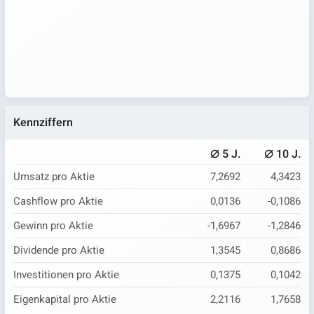
Kennziffern
⌀
⌀
5 J.
10 J.
Umsatz pro Aktie
7,2692
4,3423
Cashflow pro Aktie
0,0136
-0,1086
Gewinn pro Aktie
-1,6967
-1,2846
Dividende pro Aktie
1,3545
0,8686
Investitionen pro Aktie
0,1375
0,1042
Eigenkapital pro Aktie
2,2116
1,7658