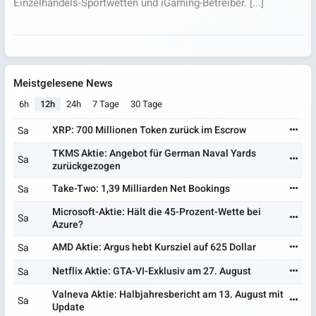
Einzelhandels-Sportwetten und iGaming-Betreiber. [...]
Meistgelesene News
6h
12h
24h
7 Tage
30 Tage
XRP: 700 Millionen Token zurück im Escrow
Sa
TKMS Aktie: Angebot für German Naval Yards
Sa
zurückgezogen
Take-Two: 1,39 Milliarden Net Bookings
Sa
Microsoft-Aktie: Hält die 45-Prozent-Wette bei
Sa
Azure?
AMD Aktie: Argus hebt Kursziel auf 625 Dollar
Sa
Netflix Aktie: GTA-VI-Exklusiv am 27. August
Sa
Valneva Aktie: Halbjahresbericht am 13. August mit
Sa
Update