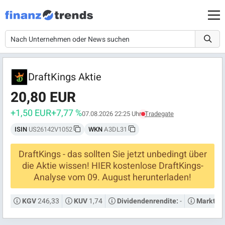
DraftKings Aktie
20,80 EUR
+1,50 EUR
+7,77 %
07.08.2026 22:25 Uhr
Tradegate
ISIN
US26142V1052
WKN
A3DL31
DraftKings - das sollten Sie jetzt unbedingt über
die Aktie wissen! HIER kostenlose DraftKings-
Analyse vom 09. August herunterladen!
246,33
1,74
-
KGV
KUV
Dividendenrendite:
Marktkap