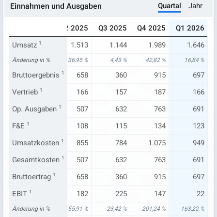
Quartal
Jahr
Einnahmen und Ausgaben
024
Q1 2025
Q2 2025
Q3 2025
Q4 2025
Q1 2026
.393
Umsatz
1.409
1
1.513
1.144
1.989
1.646
15 %
Änderung in %
19,90 %
36,95 %
4,43 %
42,82 %
16,84 %
558
Bruttoergebnis
565
1
658
360
915
697
217
Vertrieb
164
1
166
157
187
166
697
Op. Ausgaben
611
1
507
632
763
691
112
F&E
1
103
108
115
134
123
835
Umsatzkosten
844
1
855
784
1.075
949
697
Gesamtkosten
611
1
507
632
763
691
558
Bruttoertrag
565
1
658
360
915
697
-145
EBIT
1
-34
182
-225
147
22
37 %
Änderung in %
75,93 %
2.155,91 %
23,42 %
201,24 %
163,22 %