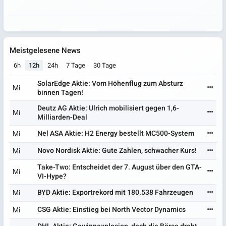
Meistgelesene News
6h
12h
24h
7 Tage
30 Tage
SolarEdge Aktie: Vom Höhenflug zum Absturz
Mi
binnen Tagen!
Deutz AG Aktie: Ulrich mobilisiert gegen 1,6-
Mi
Milliarden-Deal
Nel ASA Aktie: H2 Energy bestellt MC500-System
Mi
Novo Nordisk Aktie: Gute Zahlen, schwacher Kurs!
Mi
Take-Two: Entscheidet der 7. August über den GTA-
Mi
VI-Hype?
BYD Aktie: Exportrekord mit 180.538 Fahrzeugen
Mi
CSG Aktie: Einstieg bei North Vector Dynamics
Mi