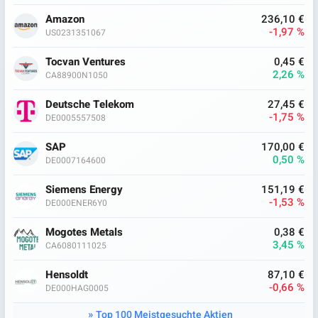
Amazon
236,10 €
-1,97 %
US0231351067
Tocvan Ventures
0,45 €
2,26 %
CA88900N1050
Deutsche Telekom
27,45 €
-1,75 %
DE0005557508
SAP
170,00 €
0,50 %
DE0007164600
Siemens Energy
151,19 €
-1,53 %
DE000ENER6Y0
Mogotes Metals
0,38 €
3,45 %
CA6080111025
Hensoldt
87,10 €
-0,66 %
DE000HAG0005
Top 100 Meistgesuchte Aktien