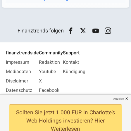
Finanztrends folgen
finanztrends.de
Community
Support
Impressum
Redaktion
Kontakt
Mediadaten
Youtube
Kündigung
Disclaimer
X
Datenschutz
Facebook
x
Privatsphäre
Instagram
Anzeige
Jobs
WhatsApp
Sollten Sie jetzt 1.000 EUR in Charlotte's
Newsletter
Web Holdings investieren? Hier
Weiterlesen