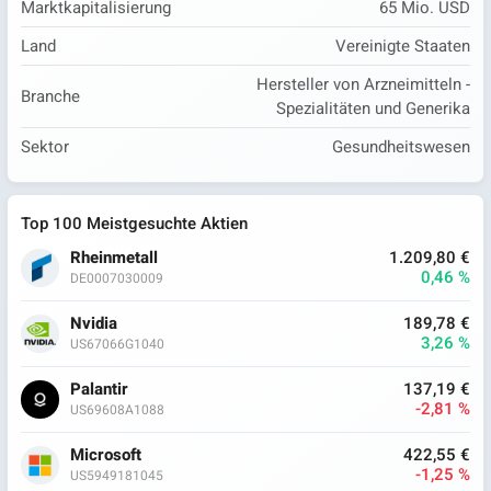
Marktkapitalisierung
65 Mio. USD
Land
Vereinigte Staaten
Hersteller von Arzneimitteln -
Branche
Spezialitäten und Generika
Sektor
Gesundheitswesen
Top 100 Meistgesuchte Aktien
Rheinmetall
1.209,80 €
0,46 %
DE0007030009
Nvidia
189,78 €
3,26 %
US67066G1040
Palantir
137,19 €
-2,81 %
US69608A1088
Microsoft
422,55 €
-1,25 %
US5949181045