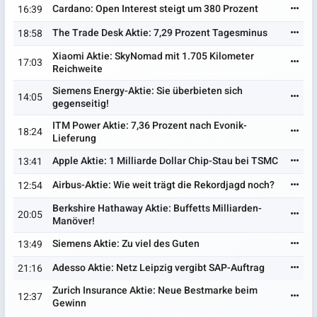
Cardano: Open Interest steigt um 380 Prozent
16:39
The Trade Desk Aktie: 7,29 Prozent Tagesminus
18:58
Xiaomi Aktie: SkyNomad mit 1.705 Kilometer
17:03
Reichweite
Siemens Energy-Aktie: Sie überbieten sich
14:05
gegenseitig!
ITM Power Aktie: 7,36 Prozent nach Evonik-
18:24
Lieferung
Apple Aktie: 1 Milliarde Dollar Chip-Stau bei TSMC
13:41
Airbus-Aktie: Wie weit trägt die Rekordjagd noch?
12:54
Berkshire Hathaway Aktie: Buffetts Milliarden-
20:05
Manöver!
Siemens Aktie: Zu viel des Guten
13:49
Adesso Aktie: Netz Leipzig vergibt SAP-Auftrag
21:16
Zurich Insurance Aktie: Neue Bestmarke beim
12:37
Gewinn