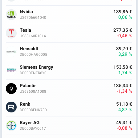
Nvidia
189,86 €
0,06 %
US67066G1040
Tesla
277,35 €
-0,46 %
US88160R1014
Hensoldt
89,70 €
3,29 %
DE000HAG0005
Siemens Energy
153,58 €
1,74 %
DE000ENER6Y0
Palantir
135,34 €
-1,34 %
US69608A1088
Renk
51,18 €
4,87 %
DE000RENK730
Bayer AG
49,31 €
-0,08 %
DE000BAY0017