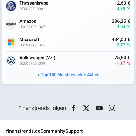
Thyssenkrupp
12,60 €
0,39 %
DE0007500001
Amazon
236,25 €
0,04 %
US0231351067
Microsoft
434,00 €
2,72 %
US5949181045
Volkswagen (Vz.)
75,54 €
-1,17 %
DE0007664039
Top 100 Meistgesuchte Aktien
Finanztrends folgen
finanztrends.de
Community
Support