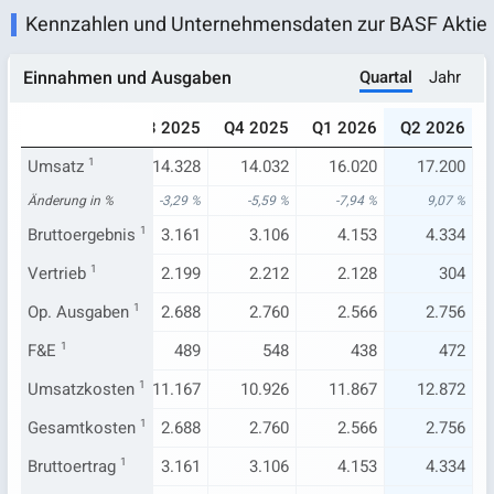
Kennzahlen und Unternehmensdaten zur BASF Aktie
Quartal
Jahr
Einnahmen und Ausgaben
025
Q2 2025
Q3 2025
Q4 2025
Q1 2026
Q2 2026
402
Umsatz
15.769
1
14.328
14.032
16.020
17.200
,86 %
Änderung in %
-2,12 %
-3,29 %
-5,59 %
-7,94 %
9,07 %
.854
Bruttoergebnis
4.178
1
3.161
3.106
4.153
4.334
371
Vertrieb
362
1
2.199
2.212
2.128
304
.015
Op. Ausgaben
3.084
1
2.688
2.760
2.566
2.756
499
F&E
1
501
489
548
438
472
548
Umsatzkosten
11.591
1
11.167
10.926
11.867
12.872
.015
Gesamtkosten
3.084
1
2.688
2.760
2.566
2.756
.854
Bruttoertrag
4.178
1
3.161
3.106
4.153
4.334