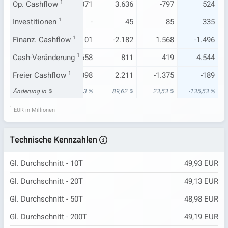
-982
Op. Cashflow
1.585
1
1.371
3.636
-797
524
-674
Investitionen
-1.112
1
-
45
85
335
.090
Finanz. Cashflow
-223
-1.101
1
-2.182
1.568
-1.496
-596
Cash-Veränderung
191
1
-658
811
419
4.544
.798
Freier Cashflow
532
1
398
2.211
-1.375
-189
49 %
Änderung in %
13,19 %
-29,93 %
89,62 %
23,53 %
-135,53 %
1
EUR in Millionen
Technische Kennzahlen
Gl. Durchschnitt - 10T
49,93 EUR
Gl. Durchschnitt - 20T
49,13 EUR
Gl. Durchschnitt - 50T
48,98 EUR
Gl. Durchschnitt - 200T
49,19 EUR