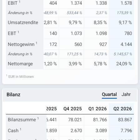
.307
EBIT
1
573
404
1.374
1.338
1.578
27 %
Änderung in %
-16,35 %
-48,99 %
533,44 %
2,37 %
175,39 %
51 %
Umsatzrendite
3,63 %
2,81 %
9,79 %
8,35 %
9,17 %
.047
EBT
1
316
140
1.073
1.098
780
808
Nettogewinn
79
1
172
560
927
4.144
94 %
Änderung in %
-81,63 %
-40,07 %
171,25 %
14,73 %
5.145,57 %
64 %
Nettomarge
0,50 %
1,20 %
3,99 %
5,78 %
24,09 %
1
EUR in Millionen
Quartal
Jahr
Bilanz
025
Q2 2025
Q3 2025
Q4 2025
Q1 2026
Q2 2026
419
Bilanzsumme
77.668
1
76.441
78.021
81.766
83.867
.314
Cash
1
2.517
1.859
2.670
3.089
7.796