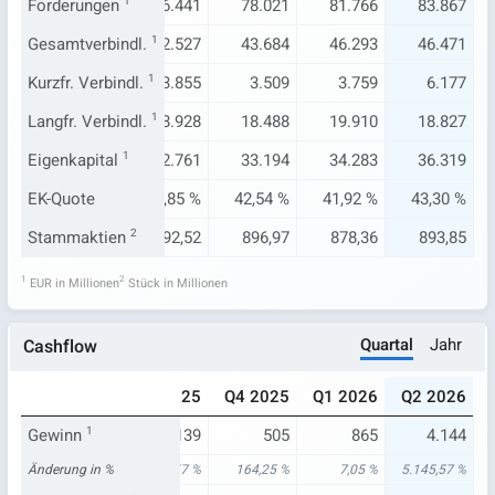
419
Forderungen
77.668
1
76.441
78.021
81.766
83.867
068
Gesamtverbindl.
44.164
1
42.527
43.684
46.293
46.471
.892
Kurzfr. Verbindl.
4.894
1
3.855
3.509
3.759
6.177
875
Langfr. Verbindl.
18.960
1
18.928
18.488
19.910
18.827
085
Eigenkapital
32.357
1
32.761
33.194
34.283
36.319
32 %
EK-Quote
41,66 %
42,85 %
42,54 %
41,92 %
43,30 %
2,52
Stammaktien
892,52
2
892,52
896,97
878,36
893,85
1
2
EUR in Millionen
Stück in Millionen
Quartal
Jahr
Cashflow
025
Q2 2025
Q3 2025
Q4 2025
Q1 2026
Q2 2026
808
Gewinn
1
79
139
505
865
4.144
94 %
Änderung in %
-81,63 %
-51,57 %
164,25 %
7,05 %
5.145,57 %