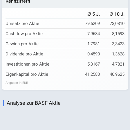
Kennziffern
⌀
⌀
5 J.
10 J.
Umsatz pro Aktie
79,6209
73,0810
Cashflow pro Aktie
7,9684
8,1593
Gewinn pro Aktie
1,7981
3,3423
Dividende pro Aktie
0,4590
1,3628
Investitionen pro Aktie
5,3167
4,7821
Eigenkapital pro Aktie
41,2580
40,9625
Angaben in EUR
Analyse zur BASF Aktie