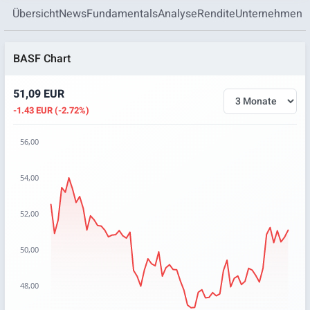
Übersicht
News
Fundamentals
Analyse
Rendite
Unternehmen
BASF Chart
51,09 EUR
-1.43 EUR (-2.72%)
56,00
Chart
54,00
Chart with 67 data points.
The chart has 1 X axis displaying categories.
52,00
The chart has 1 Y axis displaying values. Data ranges from 4
50,00
48,00