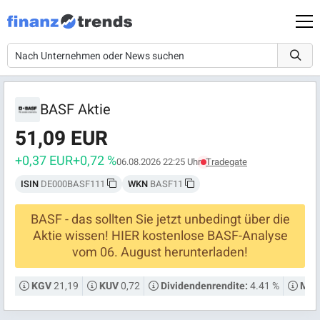
BASF Aktie
51,09 EUR
+0,37 EUR
+0,72 %
06.08.2026 22:25 Uhr
Tradegate
ISIN
DE000BASF111
WKN
BASF11
BASF - das sollten Sie jetzt unbedingt über die
Aktie wissen! HIER kostenlose BASF-Analyse
vom 06. August herunterladen!
21,19
0,72
4.41 %
KGV
KUV
Dividendenrendite:
Mark