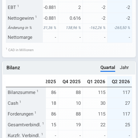
.720
EBT
1
-0.530
-0.881
2
-2
-2
.720
Nettogewinn
-0.530
1
-0.881
0.616
-2
-2
28 %
Änderung in %
-75,02 %
31,36 %
138,96 %
-162,26 %
-265,50 %
-
Nettomarge
-
-
-
-
-
1
CAD in Millionen
Quartal
Jahr
Bilanz
025
Q2 2025
Q3 2025
Q4 2025
Q1 2026
Q2 2026
71
Bilanzsumme
85
1
86
88
115
117
10
Cash
1
22
18
10
30
27
71
Forderungen
85
1
86
88
115
117
14
Gesamtverbindl.
14
1
15
19
22
25
-
Kurzfr. Verbindl.
-
1
-
-
-
-