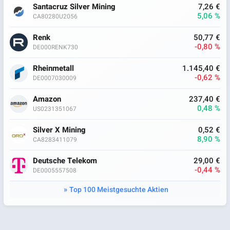
Santacruz Silver Mining
7,26 €
5,06 %
CA80280U2056
Renk
50,77 €
-0,80 %
DE000RENK730
Rheinmetall
1.145,40 €
-0,62 %
DE0007030009
Amazon
237,40 €
0,48 %
US0231351067
Silver X Mining
0,52 €
8,90 %
CA8283411079
Deutsche Telekom
29,00 €
-0,44 %
DE0005557508
Top 100 Meistgesuchte Aktien