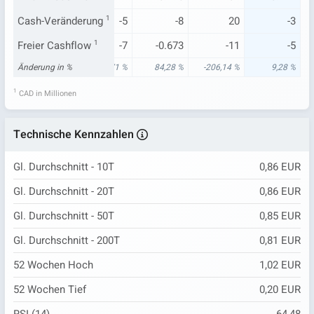
-4
Cash-Veränderung
12
1
-5
-8
20
-3
-4
Freier Cashflow
-6
1
-7
-0.673
-11
-5
56 %
Änderung in %
-517,97 %
-569,71 %
84,28 %
-206,14 %
9,28 %
1
CAD in Millionen
Technische Kennzahlen
Gl. Durchschnitt - 10T
0,86 EUR
Gl. Durchschnitt - 20T
0,86 EUR
Gl. Durchschnitt - 50T
0,85 EUR
Gl. Durchschnitt - 200T
0,81 EUR
52 Wochen Hoch
1,02 EUR
52 Wochen Tief
0,20 EUR