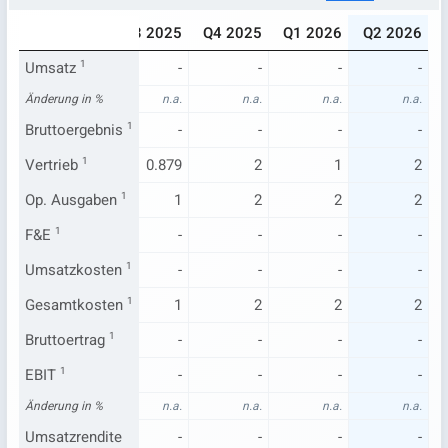
025
Q2 2025
Q3 2025
Q4 2025
Q1 2026
Q2 2026
-
Umsatz
1
-
-
-
-
-
n.a.
Änderung in %
n.a.
n.a.
n.a.
n.a.
n.a.
-
Bruttoergebnis
-
1
-
-
-
-
.484
Vertrieb
0.442
1
0.879
2
1
2
1
Op. Ausgaben
0.621
1
1
2
2
2
-
F&E
1
-
-
-
-
-
-
Umsatzkosten
-
1
-
-
-
-
1
Gesamtkosten
0.621
1
1
2
2
2
-
Bruttoertrag
-
1
-
-
-
-
-
EBIT
1
-
-
-
-
-
n.a.
Änderung in %
n.a.
n.a.
n.a.
n.a.
n.a.
-
Umsatzrendite
-
-
-
-
-