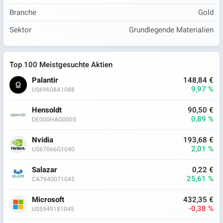
Branche
Gold
Sektor
Grundlegende Materialien
Top 100 Meistgesuchte Aktien
Palantir
148,84 €
9,97 %
US69608A1088
Hensoldt
90,50 €
0,89 %
DE000HAG0005
Nvidia
193,68 €
2,01 %
US67066G1040
Salazar
0,22 €
25,61 %
CA7940071045
Microsoft
432,35 €
-0,38 %
US5949181045