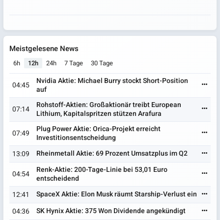
Meistgelesene News
6h
12h
24h
7 Tage
30 Tage
Nvidia Aktie: Michael Burry stockt Short-Position
04:45
auf
Rohstoff-Aktien: Großaktionär treibt European
07:14
Lithium, Kapitalspritzen stützen Arafura
Plug Power Aktie: Orica-Projekt erreicht
07:49
Investitionsentscheidung
Rheinmetall Aktie: 69 Prozent Umsatzplus im Q2
13:09
Renk-Aktie: 200-Tage-Linie bei 53,01 Euro
04:54
entscheidend
SpaceX Aktie: Elon Musk räumt Starship-Verlust ein
12:41
SK Hynix Aktie: 375 Won Dividende angekündigt
04:36