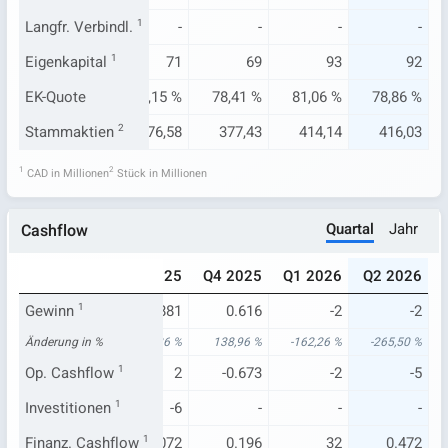
-
Langfr. Verbindl.
-
1
-
-
-
-
57
Eigenkapital
71
1
71
69
93
92
53 %
EK-Quote
83,90 %
82,15 %
78,41 %
81,06 %
78,86 %
9,84
Stammaktien
375,98
2
376,58
377,43
414,14
416,03
1
2
CAD in Millionen
Stück in Millionen
Quartal
Jahr
Cashflow
025
Q2 2025
Q3 2025
Q4 2025
Q1 2026
Q2 2026
.720
Gewinn
-0.530
1
-0.881
0.616
-2
-2
28 %
Änderung in %
-75,02 %
31,36 %
138,96 %
-162,26 %
-265,50 %
.608
Op. Cashflow
-3
1
2
-0.673
-2
-5
-2
Investitionen
-1
1
-6
-
-
-
.063
Finanz. Cashflow
14
1
0.072
0.196
32
0.472