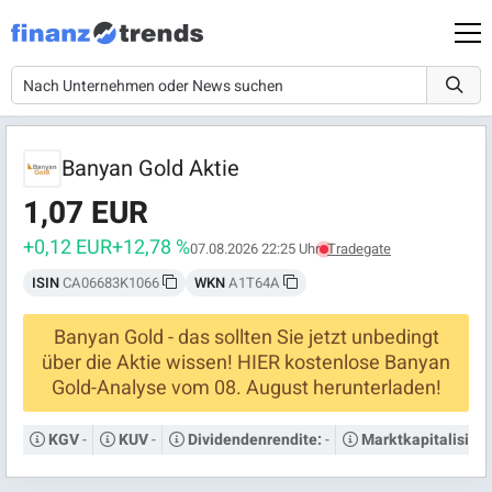
Banyan Gold Aktie
1,07 EUR
+0,12 EUR
+12,78 %
07.08.2026 22:25 Uhr
Tradegate
ISIN
CA06683K1066
WKN
A1T64A
Banyan Gold - das sollten Sie jetzt unbedingt
über die Aktie wissen! HIER kostenlose Banyan
Gold-Analyse vom 08. August herunterladen!
-
-
-
KGV
KUV
Dividendenrendite:
Marktkapitalisier