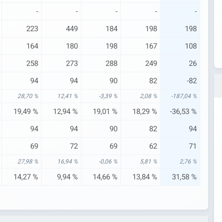
-
-
-
-
-
223
449
184
198
198
164
180
198
167
108
258
273
288
249
26
94
94
90
82
-82
28,70 %
12,41 %
-3,39 %
2,08 %
-187,04 %
19,49 %
12,94 %
19,01 %
18,29 %
-36,53 %
94
94
90
82
94
69
72
69
62
71
27,98 %
16,94 %
-0,06 %
5,81 %
2,76 %
14,27 %
9,94 %
14,66 %
13,84 %
31,58 %