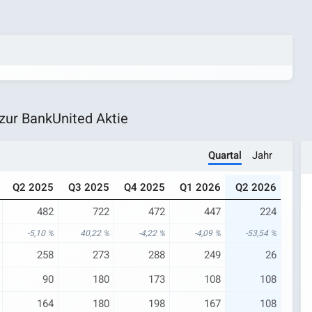
ur BankUnited Aktie
Quartal
Jahr
Q2 2025
Q3 2025
Q4 2025
Q1 2026
Q2 2026
482
722
472
447
224
-5,10 %
40,22 %
-4,22 %
-4,09 %
-53,54 %
258
273
288
249
26
90
180
173
108
108
164
180
198
167
108