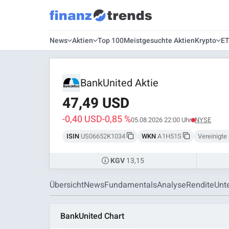
News
Aktien
Top 100
Meistgesuchte Aktien
Krypto
E
BankUnited Aktie
47,49 USD
-0,40 USD
-0,85 %
05.08.2026 22:00 Uhr
NYSE
ISIN
US06652K1034
WKN
A1H51S
Vereinigte
13,15
KGV
Übersicht
News
Fundamentals
Analyse
Rendite
Unt
BankUnited Chart