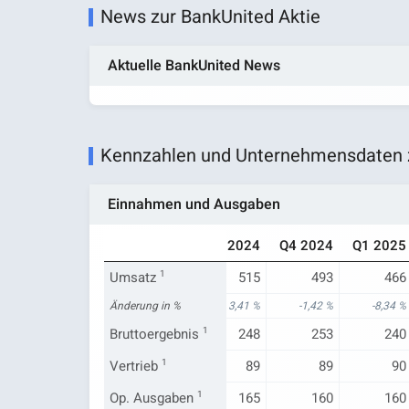
News zur BankUnited Aktie
Aktuelle BankUnited News
Kennzahlen und Unternehmensdaten z
Einnahmen und Ausgaben
Q1 2024
Q2 2024
Q3 2024
Q4 2024
Q1 2025
508
Umsatz
1
507
515
493
466
11,25 %
Änderung in %
3,80 %
3,41 %
-1,42 %
-8,34 %
226
Bruttoergebnis
231
1
248
253
240
89
Vertrieb
1
84
89
89
90
159
Op. Ausgaben
158
1
165
160
160