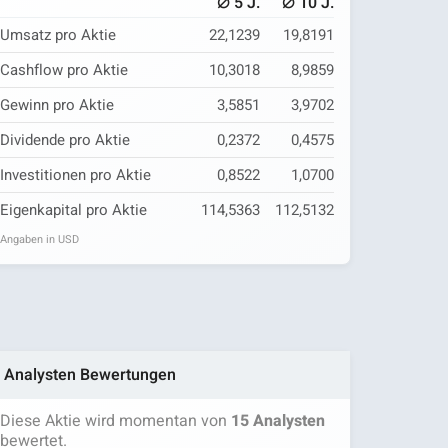
⌀
⌀
5 J.
10 J.
Umsatz pro Aktie
22,1239
19,8191
Cashflow pro Aktie
10,3018
8,9859
Gewinn pro Aktie
3,5851
3,9702
Dividende pro Aktie
0,2372
0,4575
Investitionen pro Aktie
0,8522
1,0700
Eigenkapital pro Aktie
114,5363
112,5132
Angaben in USD
Analysten Bewertungen
Diese Aktie wird momentan von
15 Analysten
bewertet.