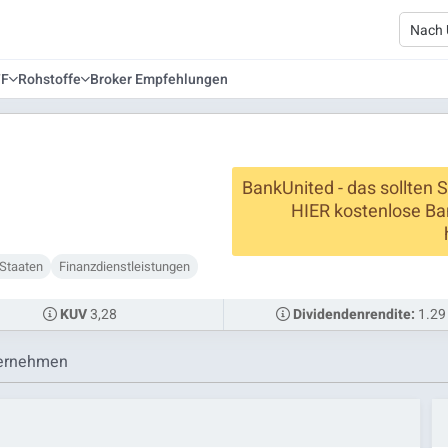
TF
Rohstoffe
Broker Empfehlungen
BankUnited - das sollten S
HIER kostenlose Ba
 Staaten
Finanzdienstleistungen
3,28
1.29
KUV
Dividendenrendite:
ernehmen