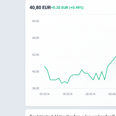
40,80 EUR
+0.20 EUR (+0.49%)
46,00
Chart
44,00
Chart with 61 data points.
The chart has 1 X axis displaying categories.
The chart has 1 Y axis displaying values. Data
42,00
40,00
38,00
05.05.N
18.05.N
28.05.N
09.06
End of interactive chart.