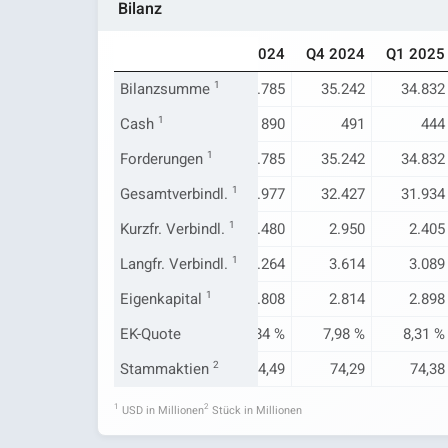
Bilanz
Q1 2024
Q2 2024
Q3 2024
Q4 2024
Q1 2025
35.106
Bilanzsumme
35.428
1
35.785
35.242
34.832
421
Cash
1
433
890
491
444
35.106
Forderungen
35.428
1
35.785
35.242
34.832
32.465
Gesamtverbindl.
32.729
1
32.977
32.427
31.934
3.905
Kurzfr. Verbindl.
3.285
1
3.480
2.950
2.405
4.588
Langfr. Verbindl.
3.968
1
4.264
3.614
3.089
2.640
Eigenkapital
2.699
1
2.808
2.814
2.898
7,52 %
EK-Quote
7,61 %
7,84 %
7,98 %
8,31 %
73,64
Stammaktien
74,02
2
74,49
74,29
74,38
1
2
USD in Millionen
Stück in Millionen