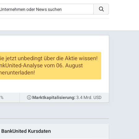
ie jetzt unbedingt über die Aktie wissen!
nkUnited-Analyse vom 06. August
herunterladen!
 %
3.4 Mrd. USD
Marktkapitalisierung:
BankUnited Kursdaten