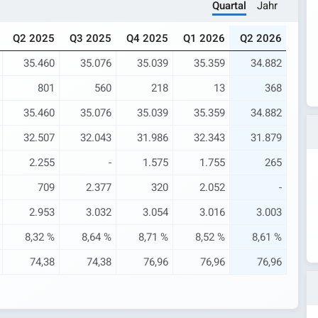
Quartal
Jahr
Q2 2025
Q3 2025
Q4 2025
Q1 2026
Q2 2026
35.460
35.076
35.039
35.359
34.882
801
560
218
13
368
35.460
35.076
35.039
35.359
34.882
32.507
32.043
31.986
32.343
31.879
2.255
-
1.575
1.755
265
709
2.377
320
2.052
-
2.953
3.032
3.054
3.016
3.003
8,32 %
8,64 %
8,71 %
8,52 %
8,61 %
74,38
74,38
76,96
76,96
76,96