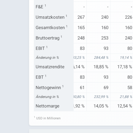
F&E
-
1
-
-
-
-
282
Umsatzkosten
277
1
267
240
226
159
Gesamtkosten
158
1
165
160
160
226
Bruttoertrag
231
1
248
253
240
67
EBIT
1
73
83
93
80
-6,45 %
Änderung in %
-7,21 %
33,25 %
284,48 %
19,14 %
13,22 %
Umsatzrendite
14,37 %
16,14 %
18,85 %
17,18 %
67
EBT
1
73
83
93
80
48
Nettogewinn
54
1
61
69
58
-9,27 %
Änderung in %
-7,35 %
30,80 %
232,99 %
21,88 %
9,43 %
Nettomarge
10,58 %
11,92 %
14,05 %
12,54 %
1
USD in Millionen