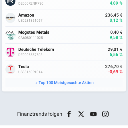
4,89 %
DE000RENK730
Amazon
236,45 €
0,12 %
US0231351067
Mogotes Metals
0,40 €
9,58 %
CA6080111025
Deutsche Telekom
29,01 €
5,56 %
DE0005557508
Tesla
276,70 €
-0,69 %
US88160R1014
Top 100 Meistgesuchte Aktien
Finanztrends folgen