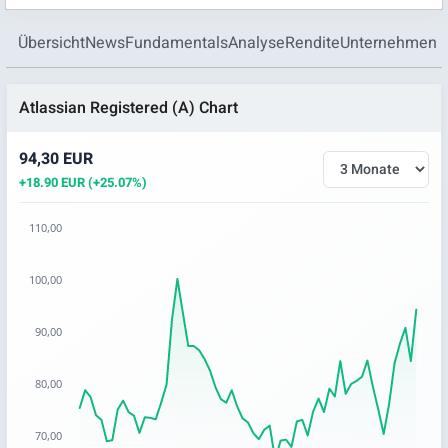
Übersicht
News
Fundamentals
Analyse
Rendite
Unternehmen
Atlassian Registered (A) Chart
94,30 EUR
+18.90 EUR (+25.07%)
110,00
Chart
100,00
Chart with 63 data points.
The chart has 1 X axis displaying categories.
90,00
The chart has 1 Y axis displaying values. Data ranges from 6
80,00
70,00