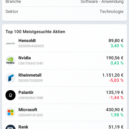
Branche
Software - Anwendung
Sektor
Technologie
Top 100 Meistgesuchte Aktien
Hensoldt
89,80 €
3,40 %
DE000HAG0005
Nvidia
190,56 €
0,43 %
US67066G1040
Rheinmetall
1.151,20 €
-5,03 %
DE0007030009
Palantir
135,19 €
-1,44 %
US69608A1088
Microsoft
430,90 €
1,98 %
US5949181045
Renk
51,19 €