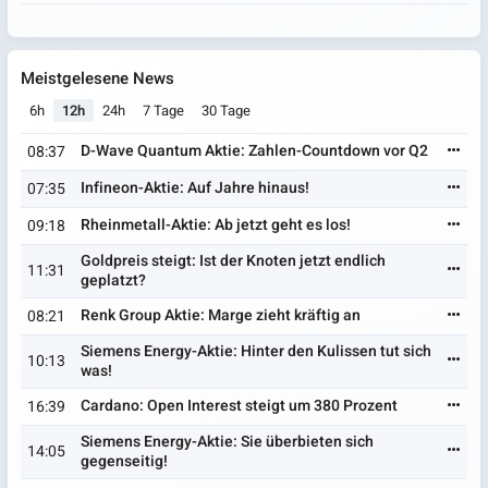
Meistgelesene News
6h
12h
24h
7 Tage
30 Tage
D-Wave Quantum Aktie: Zahlen-Countdown vor Q2
08:37
Infineon-Aktie: Auf Jahre hinaus!
07:35
Rheinmetall-Aktie: Ab jetzt geht es los!
09:18
Goldpreis steigt: Ist der Knoten jetzt endlich
11:31
geplatzt?
Renk Group Aktie: Marge zieht kräftig an
08:21
Siemens Energy-Aktie: Hinter den Kulissen tut sich
10:13
was!
Cardano: Open Interest steigt um 380 Prozent
16:39
Siemens Energy-Aktie: Sie überbieten sich
14:05
gegenseitig!