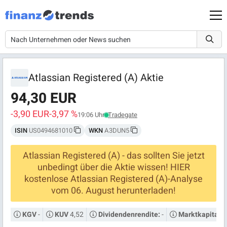
Atlassian Registered (A) Aktie
94,30 EUR
-3,90 EUR
-3,97 %
19:06 Uhr
Tradegate
ISIN
US0494681010
WKN
A3DUN5
Atlassian Registered (A) - das sollten Sie jetzt
unbedingt über die Aktie wissen! HIER
kostenlose Atlassian Registered (A)-Analyse
vom 06. August herunterladen!
-
4,52
-
KGV
KUV
Dividendenrendite:
Marktkapitalis