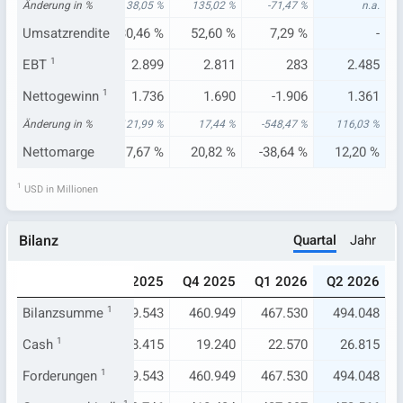
23 %
Änderung in %
-39,49 %
38,05 %
135,02 %
-71,47 %
n.a.
74 %
Umsatzrendite
13,56 %
30,46 %
52,60 %
7,29 %
-
.181
EBT
1
845
2.899
2.811
283
2.485
425
Nettogewinn
630
1
1.736
1.690
-1.906
1.361
29 %
Änderung in %
-23,36 %
121,99 %
17,44 %
-548,47 %
116,03 %
66 %
Nettomarge
9,24 %
17,67 %
20,82 %
-38,64 %
12,20 %
1
USD in Millionen
Quartal
Jahr
Bilanz
025
Q2 2025
Q3 2025
Q4 2025
Q1 2026
Q2 2026
045
Bilanzsumme
419.550
1
449.543
460.949
467.530
494.048
300
Cash
13.248
1
18.415
19.240
22.570
26.815
045
Forderungen
419.550
1
449.543
460.949
467.530
494.048