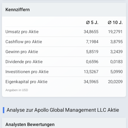
Kennziffern
⌀
⌀
5 J.
10 J.
Umsatz pro Aktie
34,8655
19,2791
Cashflow pro Aktie
7,1984
3,8795
Gewinn pro Aktie
5,8519
3,2439
Dividende pro Aktie
0,6596
0,0183
Investitionen pro Aktie
13,5267
5,0990
Eigenkapital pro Aktie
34,5965
20,0209
Angaben in USD
Analyse zur Apollo Global Management LLC Aktie
Analysten Bewertungen