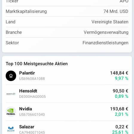
Ticker
APO
Marktkapitalisierung
74 Mrd. USD
Land
Vereinigte Staaten
Branche
Vermögensverwaltung
Sektor
Finanzdienstleistungen
Top 100 Meistgesuchte Aktien
Palantir
148,84 €
9,97 %
US69608A1088
Hensoldt
90,50 €
0,89 %
DE000HAG0005
Nvidia
193,68 €
2,01 %
US67066G1040
Salazar
0,22 €
25,61 %
CA7940071045