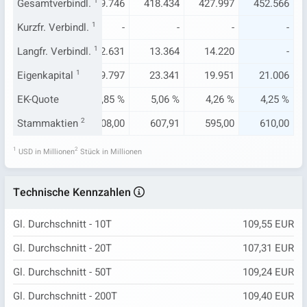
701
Gesamtverbindl.
385.689
409.746
1
418.434
427.997
452.566
-
Kurzfr. Verbindl.
-
1
-
-
-
-
581
Langfr. Verbindl.
12.144
1
12.631
13.364
14.220
-
344
Eigenkapital
33.861
1
39.797
23.341
19.951
21.006
18 %
EK-Quote
8,07 %
8,85 %
5,06 %
4,26 %
4,25 %
2,98
Stammaktien
590,00
2
608,00
607,91
595,00
610,00
1
2
USD in Millionen
Stück in Millionen
Technische Kennzahlen
Gl. Durchschnitt - 10T
109,55 EUR
Gl. Durchschnitt - 20T
107,31 EUR
Gl. Durchschnitt - 50T
109,24 EUR
Gl. Durchschnitt - 200T
109,40 EUR