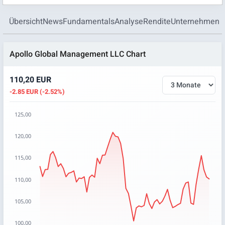
Übersicht
News
Fundamentals
Analyse
Rendite
Unternehmen
Apollo Global Management LLC Chart
110,20 EUR
-2.85 EUR (-2.52%)
125,00
Chart
120,00
Chart with 66 data points.
115,00
The chart has 1 X axis displaying categories.
The chart has 1 Y axis displaying values. Data ranges from 
110,00
105,00
100,00