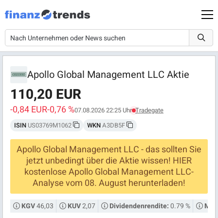
Apollo Global Management LLC Aktie
110,20 EUR
-0,84 EUR
-0,76 %
07.08.2026 22:25 Uhr
Tradegate
ISIN
US03769M1062
WKN
A3DB5F
Apollo Global Management LLC - das sollten Sie
jetzt unbedingt über die Aktie wissen! HIER
kostenlose Apollo Global Management LLC-
Analyse vom 08. August herunterladen!
46,03
2,07
0.79 %
KGV
KUV
Dividendenrendite:
Mark