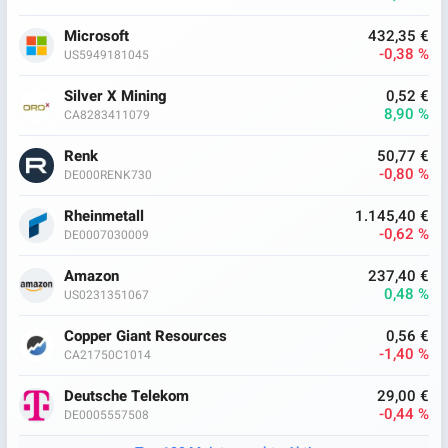
Microsoft
432,35 €
-0,38 %
US5949181045
Silver X Mining
0,52 €
8,90 %
CA8283411079
Renk
50,77 €
-0,80 %
DE000RENK730
Rheinmetall
1.145,40 €
-0,62 %
DE0007030009
Amazon
237,40 €
0,48 %
US0231351067
Copper Giant Resources
0,56 €
-1,40 %
CA21750C1014
Deutsche Telekom
29,00 €
-0,44 %
DE0005557508