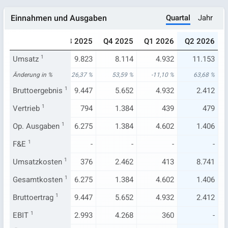
Quartal
Jahr
Einnahmen und Ausgaben
025
Q2 2025
Q3 2025
Q4 2025
Q1 2026
Q2 2026
.548
Umsatz
6.814
1
9.823
8.114
4.932
11.153
19 %
Änderung in %
13,23 %
26,37 %
53,59 %
-11,10 %
63,68 %
.222
Bruttoergebnis
6.484
1
9.447
5.652
4.932
2.412
727
Vertrieb
642
1
794
1.384
439
479
.689
Op. Ausgaben
5.036
1
6.275
1.384
4.602
1.406
-
F&E
1
-
-
-
-
-
326
Umsatzkosten
330
1
376
2.462
413
8.741
.689
Gesamtkosten
5.036
1
6.275
1.384
4.602
1.406
.222
Bruttoertrag
6.484
1
9.447
5.652
4.932
2.412
.262
EBIT
1
924
2.993
4.268
360
-