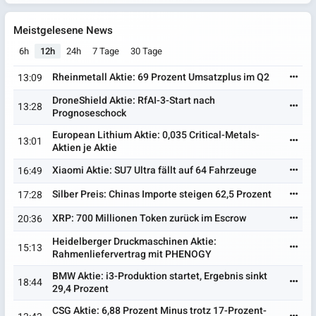
Meistgelesene News
6h
12h
24h
7 Tage
30 Tage
Rheinmetall Aktie: 69 Prozent Umsatzplus im Q2
13:09
DroneShield Aktie: RfAI-3-Start nach
13:28
Prognoseschock
European Lithium Aktie: 0,035 Critical-Metals-
13:01
Aktien je Aktie
Xiaomi Aktie: SU7 Ultra fällt auf 64 Fahrzeuge
16:49
Silber Preis: Chinas Importe steigen 62,5 Prozent
17:28
XRP: 700 Millionen Token zurück im Escrow
20:36
Heidelberger Druckmaschinen Aktie:
15:13
Rahmenliefervertrag mit PHENOGY
BMW Aktie: i3-Produktion startet, Ergebnis sinkt
18:44
29,4 Prozent
CSG Aktie: 6,88 Prozent Minus trotz 17-Prozent-