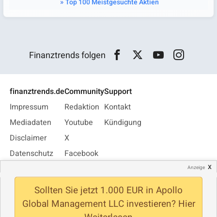
Top 100 Meistgesuchte Aktien
Finanztrends folgen
finanztrends.de
Community
Support
Impressum
Redaktion
Kontakt
Mediadaten
Youtube
Kündigung
Disclaimer
X
Datenschutz
Facebook
x
Privatsphäre
Instagram
Anzeige
Jobs
WhatsApp
Sollten Sie jetzt 1.000 EUR in Apollo
Newsletter
Global Management LLC investieren? Hier