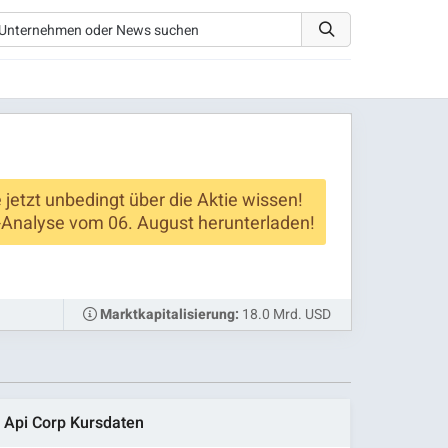
e jetzt unbedingt über die Aktie wissen!
-Analyse vom 06. August herunterladen!
18.0 Mrd. USD
Marktkapitalisierung:
Api Corp Kursdaten