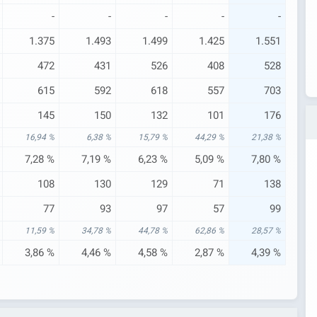
-
-
-
-
-
1.375
1.493
1.499
1.425
1.551
472
431
526
408
528
615
592
618
557
703
145
150
132
101
176
16,94 %
6,38 %
15,79 %
44,29 %
21,38 %
7,28 %
7,19 %
6,23 %
5,09 %
7,80 %
108
130
129
71
138
77
93
97
57
99
11,59 %
34,78 %
44,78 %
62,86 %
28,57 %
3,86 %
4,46 %
4,58 %
2,87 %
4,39 %