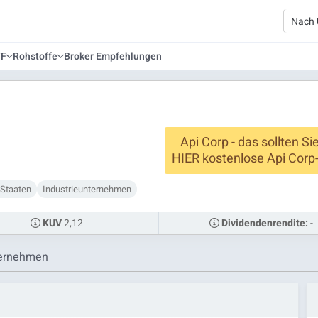
TF
Rohstoffe
Broker Empfehlungen
Api Corp - das sollten Si
HIER kostenlose Api Corp
 Staaten
Industrieunternehmen
2,12
-
KUV
Dividendenrendite:
ernehmen