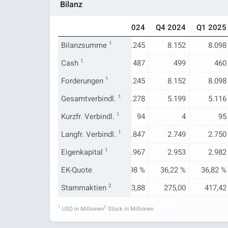
Bilanz
Q1 2024
Q2 2024
Q3 2024
Q4 2024
Q1 2025
7.192
Bilanzsumme
7.961
1
8.245
8.152
8.098
247
Cash
1
324
487
499
460
7.192
Forderungen
7.961
1
8.245
8.152
8.098
4.891
Gesamtverbindl.
5.126
1
5.278
5.199
5.116
180
Kurzfr. Verbindl.
86
1
94
4
95
2.624
Langfr. Verbindl.
2.844
1
2.847
2.749
2.750
2.301
Eigenkapital
2.835
1
2.967
2.953
2.982
31,99 %
EK-Quote
35,61 %
35,98 %
36,22 %
36,82 %
374,62
Stammaktien
413,59
2
413,88
275,00
417,42
1
2
USD in Millionen
Stück in Millionen