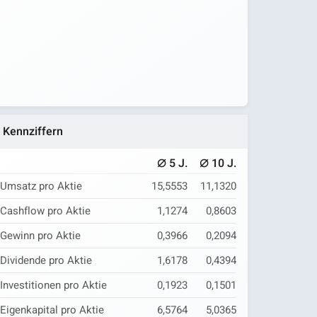
Kennziffern
⌀
⌀
5 J.
10 J.
Umsatz pro Aktie
15,5553
11,1320
Cashflow pro Aktie
1,1274
0,8603
Gewinn pro Aktie
0,3966
0,2094
Dividende pro Aktie
1,6178
0,4394
Investitionen pro Aktie
0,1923
0,1501
Eigenkapital pro Aktie
6,5764
5,0365