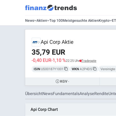
News
Aktien
Top 100
Meistgesuchte Aktien
Krypto
E
Api Corp Aktie
35,79 EUR
-0,40 EUR
-1,10 %
22:25 Uhr
Tradegate
ISIN
US00187Y1001
WKN
A2P4DS
Vereinigte
-
KGV
Übersicht
News
Fundamentals
Analyse
Rendite
Unt
Api Corp Chart