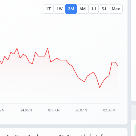
1T
1W
3M
6M
1J
5J
Max
ranges from 33.6 to 39.6.
6.N
24.06.N
07.07.N
20.07.N
02.08.N