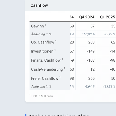
Cashflow
Q1 2024
Q2 2024
Q3 2024
Q4 2024
Q1 2025
45
Gewinn
1
69
69
67
35
73,08 %
Änderung in %
43,75 %
27,78 %
168,00 %
-22,22 %
7
Op. Cashflow
110
1
220
283
62
-22
Investitionen
-601
1
-57
-149
-14
-213
Finanz. Cashflow
570
1
-9
-103
-98
-232
Cash-Veränderung
78
1
163
12
-40
-15
Freier Cashflow
88
1
198
265
50
31,82 %
Änderung in %
79,59 %
57,14 %
-3,64 %
433,33 %
1
USD in Millionen