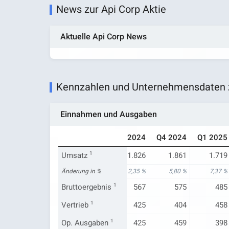
News zur Api Corp Aktie
Aktuelle Api Corp News
Kennzahlen und Unternehmensdaten z
Einnahmen und Ausgaben
Q1 2024
Q2 2024
Q3 2024
Q4 2024
Q1 2025
1.601
Umsatz
1.730
1
1.826
1.861
1.719
-0,81 %
Änderung in %
-2,32 %
2,35 %
5,80 %
7,37 %
492
Bruttoergebnis
544
1
567
575
485
392
Vertrieb
1
418
425
404
458
392
Op. Ausgaben
418
1
425
459
398