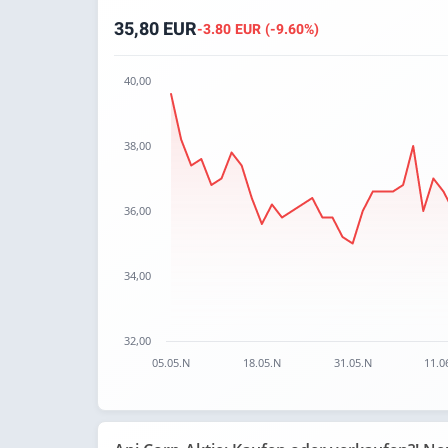
35,80 EUR
-3.80 EUR (-9.60%)
40,00
Chart
38,00
Chart with 67 data points.
The chart has 1 X axis displaying categories.
The chart has 1 Y axis displaying values. Data 
36,00
34,00
32,00
05.05.N
18.05.N
31.05.N
11.0
End of interactive chart.