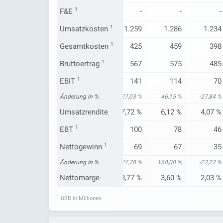
F&E
-
1
-
-
-
-
1.109
Umsatzkosten
1.186
1
1.259
1.286
1.234
392
Gesamtkosten
418
1
425
459
398
492
Bruttoertrag
544
1
567
575
485
97
EBIT
1
124
141
114
70
29,33 %
Änderung in %
9,73 %
27,03 %
46,15 %
-27,84 %
6,05 %
Umsatzrendite
7,16 %
7,72 %
6,12 %
4,07 %
63
EBT
1
89
100
78
46
45
Nettogewinn
69
1
69
67
35
73,08 %
Änderung in %
43,75 %
27,78 %
168,00 %
-22,22 %
2,81 %
Nettomarge
3,98 %
3,77 %
3,60 %
2,03 %
1
USD in Millionen