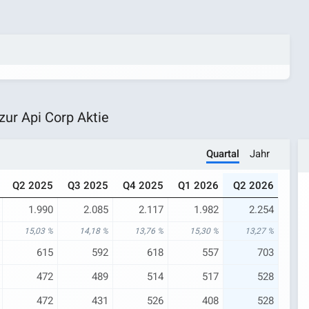
ur Api Corp Aktie
Quartal
Jahr
Q2 2025
Q3 2025
Q4 2025
Q1 2026
Q2 2026
1.990
2.085
2.117
1.982
2.254
15,03 %
14,18 %
13,76 %
15,30 %
13,27 %
615
592
618
557
703
472
489
514
517
528
472
431
526
408
528