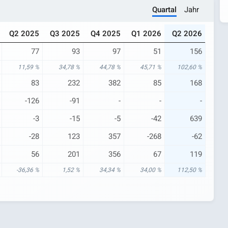
Quartal
Jahr
Q2 2025
Q3 2025
Q4 2025
Q1 2026
Q2 2026
77
93
97
51
156
11,59 %
34,78 %
44,78 %
45,71 %
102,60 %
83
232
382
85
168
-126
-91
-
-
-
-3
-15
-5
-42
639
-28
123
357
-268
-62
56
201
356
67
119
-36,36 %
1,52 %
34,34 %
34,00 %
112,50 %