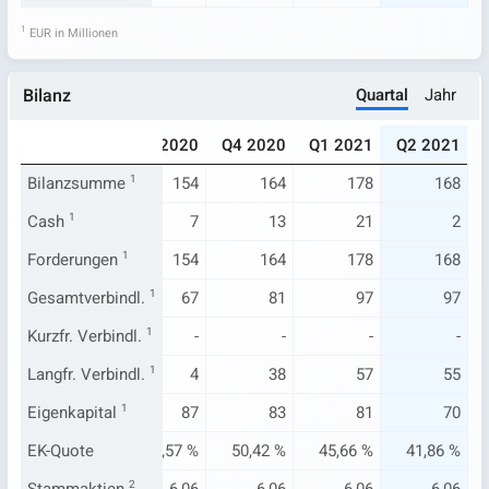
1
EUR in Millionen
Quartal
Jahr
Bilanz
020
Q2 2020
Q3 2020
Q4 2020
Q1 2021
Q2 2021
151
Bilanzsumme
151
1
154
164
178
168
34
Cash
1
21
7
13
21
2
151
Forderungen
151
1
154
164
178
168
58
Gesamtverbindl.
63
1
67
81
97
97
3
Kurzfr. Verbindl.
-
1
-
-
-
-
35
Langfr. Verbindl.
41
1
4
38
57
55
93
Eigenkapital
88
1
87
83
81
70
48 %
EK-Quote
58,41 %
56,57 %
50,42 %
45,66 %
41,86 %
2