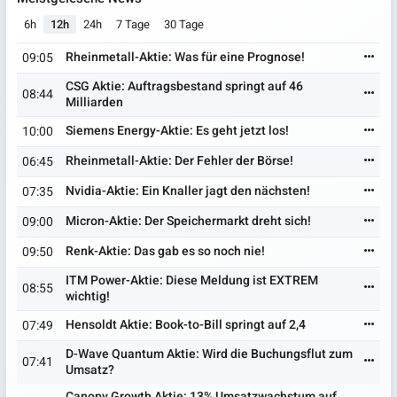
6h
12h
24h
7 Tage
30 Tage
Rheinmetall-Aktie: Was für eine Prognose!
09:05
CSG Aktie: Auftragsbestand springt auf 46
08:44
Milliarden
Siemens Energy-Aktie: Es geht jetzt los!
10:00
Rheinmetall-Aktie: Der Fehler der Börse!
06:45
Nvidia-Aktie: Ein Knaller jagt den nächsten!
07:35
Micron-Aktie: Der Speichermarkt dreht sich!
09:00
Renk-Aktie: Das gab es so noch nie!
09:50
ITM Power-Aktie: Diese Meldung ist EXTREM
08:55
wichtig!
Hensoldt Aktie: Book-to-Bill springt auf 2,4
07:49
D-Wave Quantum Aktie: Wird die Buchungsflut zum
07:41
Umsatz?
Canopy Growth Aktie: 13% Umsatzwachstum auf