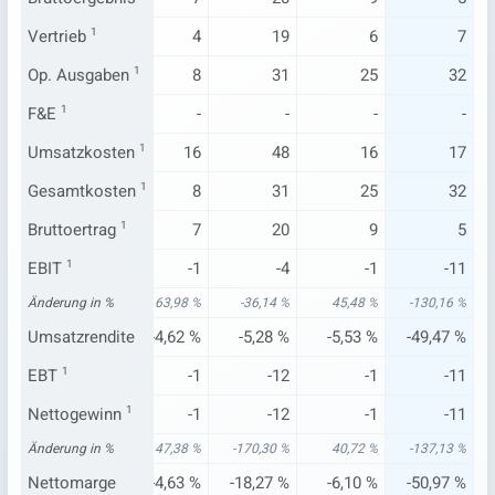
5
Vertrieb
1
5
4
19
6
7
7
Op. Ausgaben
7
1
8
31
25
32
-
F&E
1
-
-
-
-
-
4
Umsatzkosten
7
1
16
48
16
17
7
Gesamtkosten
7
1
8
31
25
32
4
Bruttoertrag
3
1
7
20
9
5
-2
EBIT
1
-5
-1
-4
-1
-11
88 %
Änderung in %
-4.454,21 %
63,98 %
-36,14 %
45,48 %
-130,16 %
51 %
Umsatzrendite
-45,57 %
-4,62 %
-5,28 %
-5,53 %
-49,47 %
-2
EBT
1
-5
-1
-12
-1
-11
-2
Nettogewinn
-5
1
-1
-12
-1
-11
68 %
Änderung in %
-3.887,80 %
47,38 %
-170,30 %
40,72 %
-137,13 %
96 %
Nettomarge
-45,57 %
-4,63 %
-18,27 %
-6,10 %
-50,97 %