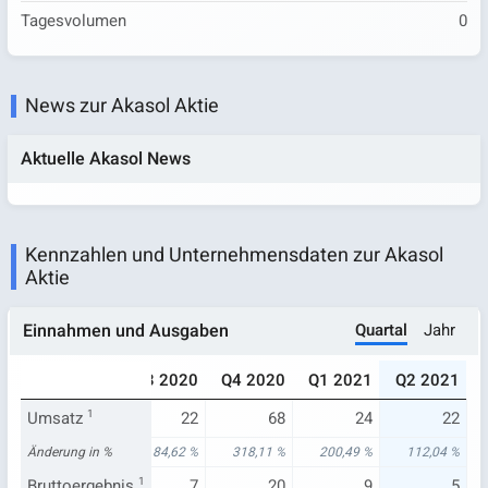
Tagesvolumen
0
News zur Akasol Aktie
Aktuelle Akasol News
Kennzahlen und Unternehmensdaten zur Akasol
Aktie
Quartal
Jahr
Einnahmen und Ausgaben
020
Q2 2020
Q3 2020
Q4 2020
Q1 2021
Q2 2021
8
Umsatz
1
10
22
68
24
22
62 %
Änderung in %
0,75 %
84,62 %
318,11 %
200,49 %
112,04 %
4
Bruttoergebnis
3
1
7
20
9
5