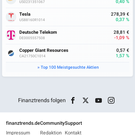
0,40 %
US0231351067
Tesla
278,39 €
0,37 %
US88160R1014
Deutsche Telekom
28,81 €
-1,09 %
DE0005557508
Copper Giant Resources
0,57 €
1,57 %
CA21750C1014
Top 100 Meistgesuchte Aktien
Finanztrends folgen
finanztrends.de
Community
Support
Impressum
Redaktion
Kontakt