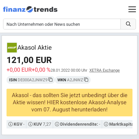
Akasol Aktie
121,00 EUR
+0,00 EUR
+0,00 %
28.01.2022 00:00 Uhr
XETRA Exchange
ISIN
DE000A2JNWZ9
WKN
A2JNWZ
Akasol - das sollten Sie jetzt unbedingt über die
Aktie wissen! HIER kostenlose Akasol-Analyse
vom 07. August herunterladen!
-
7,27
-
KGV
KUV
Dividendenrendite:
Marktkapitalis