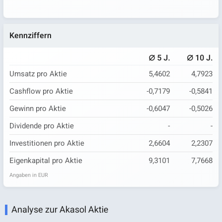
Kennziffern
⌀
⌀
5 J.
10 J.
Umsatz pro Aktie
5,4602
4,7923
Cashflow pro Aktie
-0,7179
-0,5841
Gewinn pro Aktie
-0,6047
-0,5026
Dividende pro Aktie
-
-
Investitionen pro Aktie
2,6604
2,2307
Eigenkapital pro Aktie
9,3101
7,7668
Angaben in EUR
Analyse zur Akasol Aktie