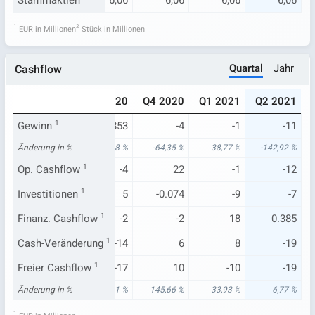
6,06
Stammaktien
6,06
6,06
6,06
6,06
6,06
1
2
EUR in Millionen
Stück in Millionen
Quartal
Jahr
Cashflow
020
Q2 2020
Q3 2020
Q4 2020
Q1 2021
Q2 2021
-2
Gewinn
1
-5
-0.853
-4
-1
-11
52 %
Änderung in %
-16.944,44 %
70,08 %
-64,35 %
38,77 %
-142,92 %
-5
Op. Cashflow
-3
1
-4
22
-1
-12
20
Investitionen
5
1
5
-0.074
-9
-7
4
Finanz. Cashflow
7
1
-2
-2
18
0.385
9
Cash-Veränderung
-13
1
-14
6
8
-19
-15
Freier Cashflow
-20
1
-17
10
-10
-19
48 %
Änderung in %
-55,41 %
-43,31 %
145,66 %
33,93 %
6,77 %
1