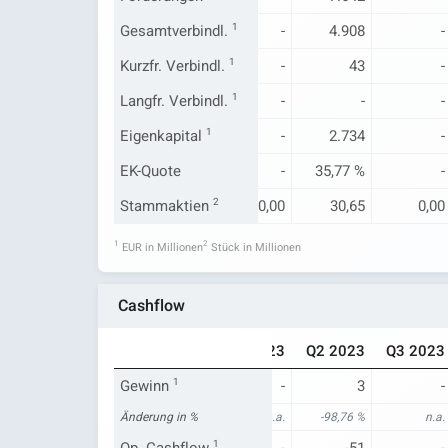
Gesamtverbindl.
-
5.204
1
-
4.908
-
Kurzfr. Verbindl.
-
33
1
-
43
-
Langfr. Verbindl.
-
-
1
-
-
-
Eigenkapital
-
2.412
1
-
2.734
-
EK-Quote
-
31,67 %
-
35,77 %
-
0,00
Stammaktien
30,99
2
0,00
30,65
0,00
1
2
EUR in Millionen
Stück in Millionen
Cashflow
Q3 2022
Q4 2022
Q1 2023
Q2 2023
Q3 2023
Gewinn
-
1
282
-
3
-
n.a.
Änderung in %
-2,90 %
n.a.
-98,76 %
n.a.
Op. Cashflow
-
1.010
1
-
-51
-