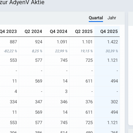
zur AdyenV Aktie
Quartal
Jahr
Q4 2023
Q2 2024
Q4 2024
Q2 2025
Q4 2025
887
924
1.091
1.101
1.422
-82,22 %
8,25 %
22,99 %
19,15 %
30,39 %
553
577
745
725
1.121
-
-
-
-
-
11
569
14
611
494
4
-
3
-
-
334
347
346
376
302
11
569
14
611
494
553
577
745
725
1.121