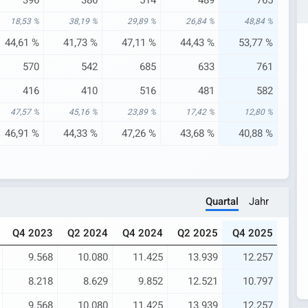
396
386
514
489
765
18,53 %
38,19 %
29,89 %
26,84 %
48,84 %
44,61 %
41,73 %
47,11 %
44,43 %
53,77 %
570
542
685
633
761
416
410
516
481
582
47,57 %
45,16 %
23,89 %
17,42 %
12,80 %
46,91 %
44,33 %
47,26 %
43,68 %
40,88 %
Quartal
Jahr
Q4 2023
Q2 2024
Q4 2024
Q2 2025
Q4 2025
9.568
10.080
11.425
13.939
12.257
8.218
8.629
9.852
12.521
10.797
9.568
10.080
11.425
13.939
12.257