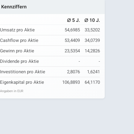
Kennziffern
⌀
⌀
5 J.
10 J.
Umsatz pro Aktie
54,6985
33,5202
Cashflow pro Aktie
53,4409
34,0739
Gewinn pro Aktie
23,5354
14,2826
Dividende pro Aktie
-
-
Investitionen pro Aktie
2,8076
1,6241
Eigenkapital pro Aktie
106,8893
64,1170
Angaben in EUR