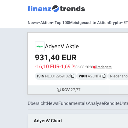
News
Aktien
Top 100
Meistgesuchte Aktien
Krypto
E
AdyenV Aktie
931,40 EUR
-16,10 EUR
-1,69 %
06.08.2026
Tradegate
ISIN
NL0012969182
WKN
A2JNF4
Niederland
27,77
KGV
Übersicht
News
Fundamentals
Analyse
Rendite
Unt
AdyenV Chart