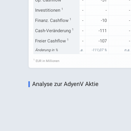
Investitionen
-
6
1
-
-
-
Finanz. Cashflow
-
-12
1
-
-10
-
Cash-Veränderung
-
1.906
1
-
-111
-
Freier Cashflow
-
911
1
-
-107
-
n.a.
Änderung in %
3,23 %
n.a.
-111,07 %
n.a.
1
EUR in Millionen
Analyse zur AdyenV Aktie