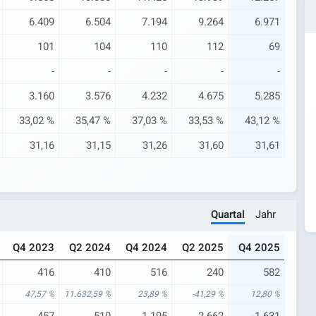
6.409
6.504
7.194
9.264
6.971
101
104
110
112
69
-
-
-
-
-
3.160
3.576
4.232
4.675
5.285
33,02 %
35,47 %
37,03 %
33,53 %
43,12 %
31,16
31,15
31,26
31,60
31,61
Quartal
Jahr
Q4 2023
Q2 2024
Q4 2024
Q2 2025
Q4 2025
416
410
516
240
582
47,57 %
11.632,59 %
23,89 %
-41,29 %
12,80 %
457
510
1.195
2.662
-1.631