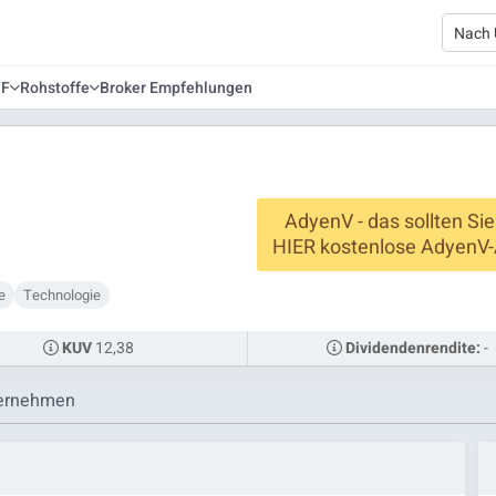
TF
Rohstoffe
Broker Empfehlungen
AdyenV - das sollten Sie
HIER kostenlose AdyenV-
e
Technologie
12,38
-
KUV
Dividendenrendite:
ernehmen