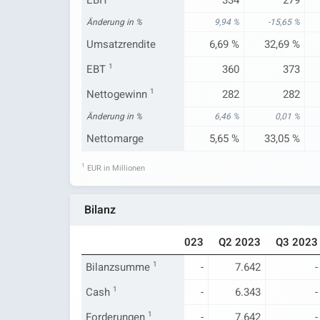
EBIT
334
279
Änderung in %
9,94 %
-15,65 %
Umsatzrendite
6,69 %
32,69 %
EBT
1
360
373
Nettogewinn
1
282
282
Änderung in %
6,46 %
0,01 %
Nettomarge
5,65 %
33,05 %
1
EUR in Millionen
Bilanz
Q3 2022
Q4 2022
Q1 2023
Q2 2023
Q3 2023
Bilanzsumme
-
7.616
1
-
7.642
-
Cash
-
1
6.454
-
6.343
-
Forderungen
-
7.616
1
-
7.642
-