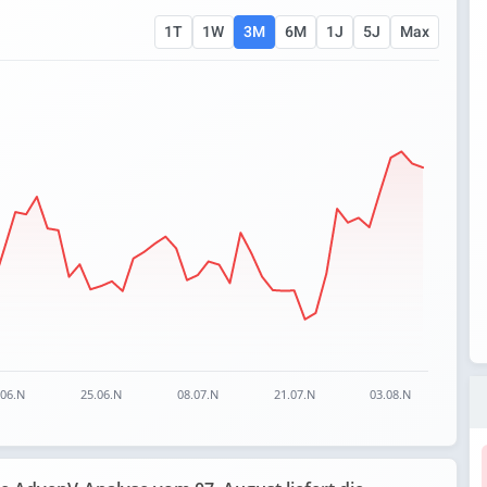
1T
1W
3M
6M
1J
5J
Max
 ranges from 785.2 to 987.6.
.06.N
25.06.N
08.07.N
21.07.N
03.08.N