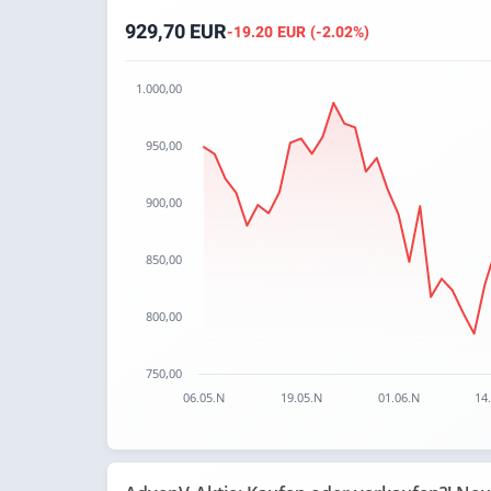
929,70 EUR
-19.20 EUR (-2.02%)
1.000,00
Chart
950,00
Chart with 67 data points.
The chart has 1 X axis displaying categories.
900,00
The chart has 1 Y axis displaying values. Data
850,00
800,00
750,00
06.05.N
19.05.N
01.06.N
14
End of interactive chart.