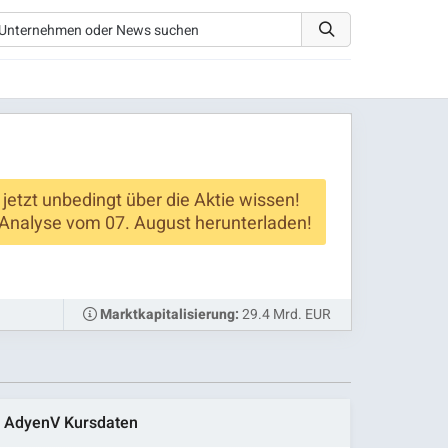
 jetzt unbedingt über die Aktie wissen!
Analyse vom 07. August herunterladen!
29.4 Mrd. EUR
Marktkapitalisierung:
AdyenV Kursdaten