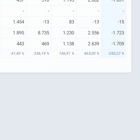
-
-
-
-
-
1.454
-13
83
-13
-15
1.895
8.735
1.230
2.556
-1.723
443
469
1.138
2.639
-1.709
-51,40 %
536,19 %
156,91 %
463,00 %
-250,22 %