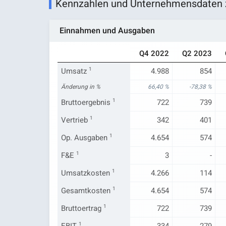
Kennzahlen und Unternehmensdaten 
Einnahmen und Ausgaben
Q4 2022
Q2 2023
Umsatz
1
4.988
854
Änderung in %
66,40 %
-78,38 %
Bruttoergebnis
1
722
739
Vertrieb
1
342
401
Op. Ausgaben
1
4.654
574
F&E
1
3
-
Umsatzkosten
1
4.266
114
Gesamtkosten
1
4.654
574
Bruttoertrag
1
722
739
1