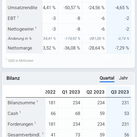
95 %
Umsatzrendite
-9,22 %
-14,41 %
-50,57 %
-24,56 %
-4,65 %
.326
EBT
1
-2
-3
-8
-6
-2
2
Nettogewinn
-2
1
-3
-8
-6
-2
44 %
Änderung in %
-108,90 %
-154,41 %
-174,92 %
-381,00 %
-0,74 %
42 %
Nettomarge
-7,59 %
-13,52 %
-36,08 %
-28,64 %
-7,29 %
1
USD in Millionen
Quartal
Jahr
Bilanz
022
Q3 2022
Q4 2022
Q1 2023
Q2 2023
Q3 2023
184
Bilanzsumme
185
1
181
234
234
231
81
Cash
1
76
66
68
59
53
184
Forderungen
185
1
181
234
234
231
39
Gesamtverbindl.
43
1
41
73
59
56