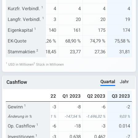
4
Kurzfr. Verbindl.
4
1
4
4
4
4
4
Langfr. Verbindl.
-
1
3
20
20
19
145
Eigenkapital
143
1
140
161
175
174
64 %
EK-Quote
76,90 %
77,26 %
68,90 %
74,79 %
75,58 %
8,47
Stammaktien
18,49
2
18,45
23,77
27,36
31,81
1
2
USD in Millionen
Stück in Millionen
Quartal
Jahr
Cashflow
022
Q3 2022
Q4 2022
Q1 2023
Q2 2023
Q3 2023
.326
Gewinn
1
-2
-3
-8
-6
-2
97 %
Änderung in %
-109,86 %
-154,41 %
-147,54 %
-1.696,32 %
9,03 %
.336
Op. Cashflow
-1
1
-6
-18
-3
0.014
2
Investitionen
-3
1
-3
0.638
0.462
-7