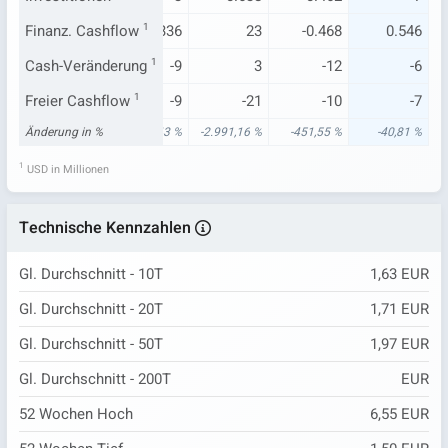
.396
Finanz. Cashflow
-0.319
-0.336
1
23
-0.468
0.546
1
Cash-Veränderung
-5
1
-9
3
-12
-6
-2
Freier Cashflow
-5
1
-9
-21
-10
-7
52 %
Änderung in %
-182,27 %
-1.883,43 %
-2.991,16 %
-451,55 %
-40,81 %
1
USD in Millionen
Technische Kennzahlen
Gl. Durchschnitt - 10T
1,63 EUR
Gl. Durchschnitt - 20T
1,71 EUR
Gl. Durchschnitt - 50T
1,97 EUR
Gl. Durchschnitt - 200T
EUR
52 Wochen Hoch
6,55 EUR