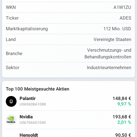
WKN
A1W1ZU
Ticker
ADES
Marktkapitalisierung
112 Mio. USD
Land
Vereinigte Staaten
Verschmutzungs- und
Branche
Behandlungskontrollen
Sektor
Industrieunternehmen
Top 100 Meistgesuchte Aktien
Palantir
148,84 €
9,97 %
US69608A1088
Nvidia
193,68 €
2,01 %
US67066G1040
Hensoldt
90,50 €