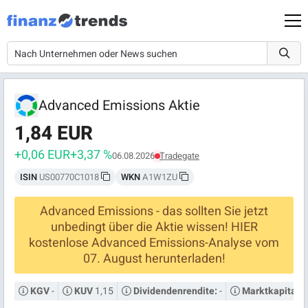
Advanced Emissions Aktie
1,84 EUR
+0,06 EUR
+3,37 %
06.08.2026
Tradegate
ISIN
US00770C1018
WKN
A1W1ZU
Advanced Emissions - das sollten Sie jetzt
unbedingt über die Aktie wissen! HIER
kostenlose Advanced Emissions-Analyse vom
07. August herunterladen!
-
1,15
-
KGV
KUV
Dividendenrendite:
Marktkapitalis