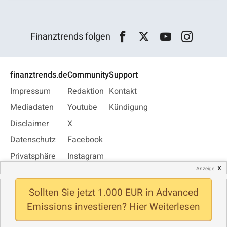
Finanztrends folgen
finanztrends.de
Community
Support
Impressum
Redaktion
Kontakt
Mediadaten
Youtube
Kündigung
Disclaimer
X
Datenschutz
Facebook
Privatsphäre
Instagram
x
Anzeige
Jobs
WhatsApp
Newsletter
Sollten Sie jetzt 1.000 EUR in Advanced
Emissions investieren? Hier Weiterlesen
© Finanztrends 2026 - Alle Rechte vorbehalten