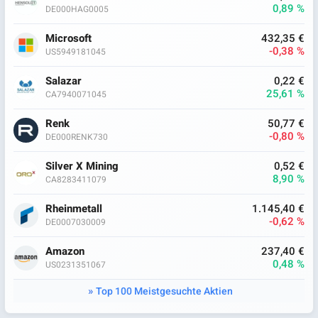
0,89 %
DE000HAG0005
Microsoft
432,35 €
-0,38 %
US5949181045
Salazar
0,22 €
25,61 %
CA7940071045
Renk
50,77 €
-0,80 %
DE000RENK730
Silver X Mining
0,52 €
8,90 %
CA8283411079
Rheinmetall
1.145,40 €
-0,62 %
DE0007030009
Amazon
237,40 €
0,48 %
US0231351067
Top 100 Meistgesuchte Aktien