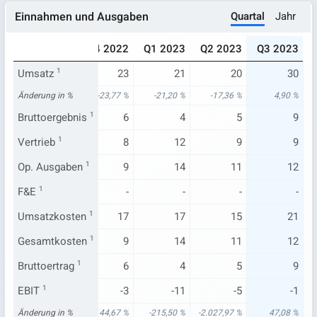
Quartal
Jahr
Einnahmen und Ausgaben
022
Q3 2022
Q4 2022
Q1 2023
Q2 2023
Q3 2023
25
Umsatz
1
28
23
21
20
30
01 %
Änderung in %
-1,45 %
-23,77 %
-21,20 %
-17,36 %
4,90 %
5
Bruttoergebnis
7
1
6
4
5
9
6
Vertrieb
1
8
8
12
9
9
8
Op. Ausgaben
9
1
9
14
11
12
-
F&E
1
-
-
-
-
-
20
Umsatzkosten
22
1
17
17
15
21
8
Gesamtkosten
9
1
9
14
11
12
5
Bruttoertrag
7
1
6
4
5
9
.236
EBIT
1
-3
-3
-11
-5
-1
07 %
Änderung in %
-110,26 %
-144,67 %
-215,50 %
-2.027,97 %
47,08 %