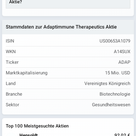
Aktie?
Stammdaten zur Adaptimmune Therapeutics Aktie
ISIN
US00653A1079
WKN
A14SUX
Ticker
ADAP
Marktkapitalisierung
15 Mio. USD
Land
Vereinigtes Königreich
Branche
Biotechnologie
Sektor
Gesundheitswesen
Top 100 Meistgesuchte Aktien
Hensoldt
92,02 €