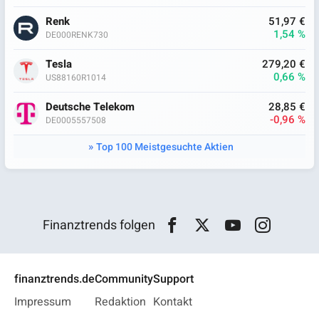
Renk
51,97 €
1,54 %
DE000RENK730
Tesla
279,20 €
0,66 %
US88160R1014
Deutsche Telekom
28,85 €
-0,96 %
DE0005557508
Top 100 Meistgesuchte Aktien
Finanztrends folgen
finanztrends.de
Community
Support
Impressum
Redaktion
Kontakt