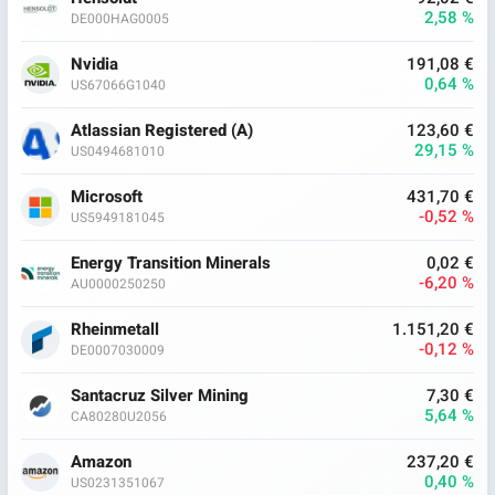
2,58 %
DE000HAG0005
Nvidia
191,08 €
0,64 %
US67066G1040
Atlassian Registered (A)
123,60 €
29,15 %
US0494681010
Microsoft
431,70 €
-0,52 %
US5949181045
Energy Transition Minerals
0,02 €
-6,20 %
AU0000250250
Rheinmetall
1.151,20 €
-0,12 %
DE0007030009
Santacruz Silver Mining
7,30 €
5,64 %
CA80280U2056
Amazon
237,20 €
0,40 %
US0231351067