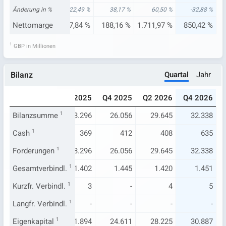
5 %
Änderung in %
-23,10 %
22,49 %
38,17 %
60,50 %
-32,88 %
2 %
Nettomarge
96,47 %
2.007,84 %
188,16 %
1.711,97 %
850,42 %
1
GBP in Millionen
Quartal
Jahr
Bilanz
024
Q4 2024
Q2 2025
Q4 2025
Q2 2026
Q4 2026
648
Bilanzsumme
21.641
1
23.296
26.056
29.645
32.338
41
Cash
1
358
369
412
408
635
648
Forderungen
21.641
1
23.296
26.056
29.645
32.338
.403
Gesamtverbindl.
1.471
1
1.402
1.445
1.420
1.451
18
Kurzfr. Verbindl.
4
1
3
-
4
5
-
Langfr. Verbindl.
-
1
-
-
-
-
245
Eigenkapital
20.170
1
21.894
24.611
28.225
30.887