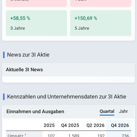
+58,55 %
+150,69 %
3 Jahre
5 Jahre
News zur 3I Aktie
Aktuelle 3I News
Kennzahlen und Unternehmensdaten zur 3I Aktie
Quartal
Jahr
Einnahmen und Ausgaben
24
Q4 2024
Q2 2025
Q4 2025
Q2 2026
Q4 2026
734
Umsatz
2.243
1
102
1.589
192
236