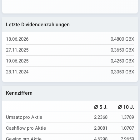
Letzte Dividendenzahlungen
18.06.2026
0,4800 GBX
27.11.2025
0,3650 GBX
19.06.2025
0,4250 GBX
28.11.2024
0,3050 GBX
Kennziffern
⌀
⌀
5 J.
10 J.
Umsatz pro Aktie
2,2368
1,3789
Cashflow pro Aktie
2,0081
1,0707
Gewinn pro Aktie
4,6298
2,9659