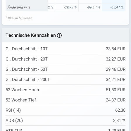
00 %
Änderung in %
192,16 %
1.044,12 %
-39,93 %
-96,14 %
-63,41 %
1
GBP in Millionen
Technische Kennzahlen
Gl. Durchschnitt - 10T
33,54 EUR
Gl. Durchschnitt - 20T
32,27 EUR
Gl. Durchschnitt - 50T
29,46 EUR
Gl. Durchschnitt - 200T
34,21 EUR
52 Wochen Hoch
51,50 EUR
52 Wochen Tief
24,37 EUR
RSI (14)
62,38
ADR (20)
3,81 %
ATR (14)
1,29 EUR