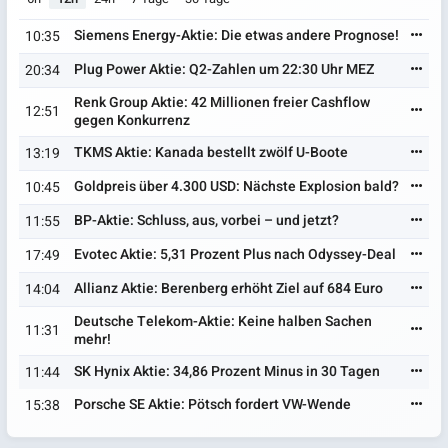
Siemens Energy-Aktie: Die etwas andere Prognose!
10:35
Plug Power Aktie: Q2-Zahlen um 22:30 Uhr MEZ
20:34
Renk Group Aktie: 42 Millionen freier Cashflow
12:51
gegen Konkurrenz
TKMS Aktie: Kanada bestellt zwölf U-Boote
13:19
Goldpreis über 4.300 USD: Nächste Explosion bald?
10:45
BP-Aktie: Schluss, aus, vorbei – und jetzt?
11:55
Evotec Aktie: 5,31 Prozent Plus nach Odyssey-Deal
17:49
Allianz Aktie: Berenberg erhöht Ziel auf 684 Euro
14:04
Deutsche Telekom-Aktie: Keine halben Sachen
11:31
mehr!
SK Hynix Aktie: 34,86 Prozent Minus in 30 Tagen
11:44
Porsche SE Aktie: Pötsch fordert VW-Wende
15:38