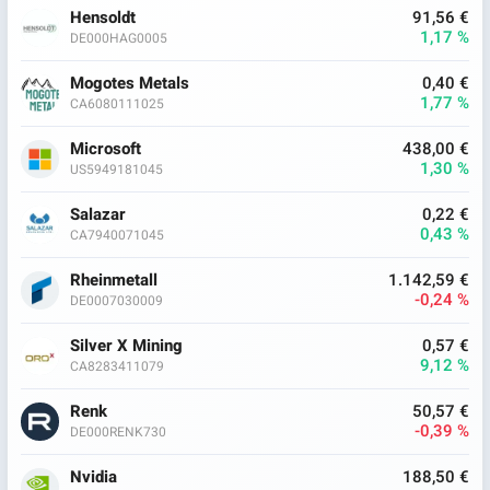
Hensoldt
91,56 €
1,17 %
DE000HAG0005
Mogotes Metals
0,40 €
1,77 %
CA6080111025
Microsoft
438,00 €
1,30 %
US5949181045
Salazar
0,22 €
0,43 %
CA7940071045
Rheinmetall
1.142,59 €
-0,24 %
DE0007030009
Silver X Mining
0,57 €
9,12 %
CA8283411079
Renk
50,57 €
-0,39 %
DE000RENK730
Nvidia
188,50 €