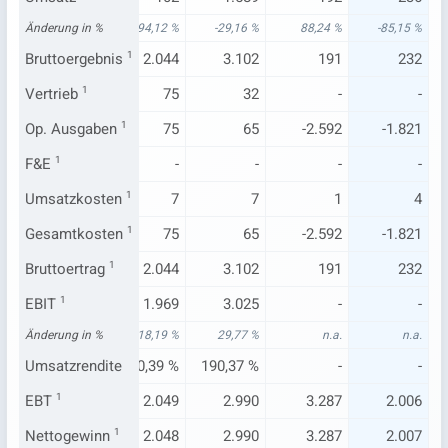
3 %
Änderung in %
-23,86 %
-94,12 %
-29,16 %
88,24 %
-85,15 %
700
Bruttoergebnis
2.243
1
2.044
3.102
191
232
68
Vertrieb
25
1
75
32
-
-
68
Op. Ausgaben
85
1
75
65
-2.592
-1.821
-
F&E
1
-
-
-
-
-
34
Umsatzkosten
17
1
7
7
1
4
68
Gesamtkosten
85
1
75
65
-2.592
-1.821
700
Bruttoertrag
2.243
1
2.044
3.102
191
232
666
EBIT
1
2.331
1.969
3.025
-
-
9 %
Änderung in %
-18,64 %
18,19 %
29,77 %
n.a.
n.a.
7 %
Umsatzrendite
103,92 %
1.930,39 %
190,37 %
-
-
673
EBT
1
2.165
2.049
2.990
3.287
2.006
672
Nettogewinn
2.164
1
2.048
2.990
3.287
2.007