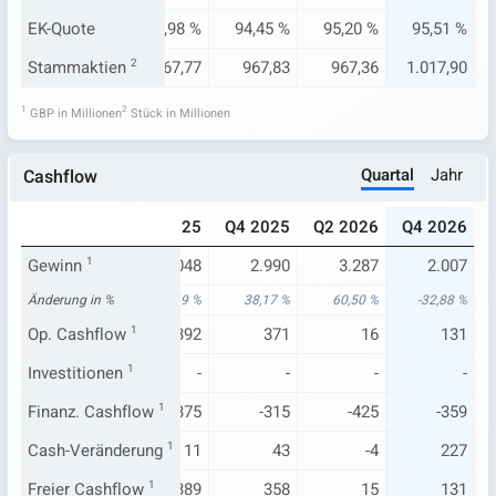
85 %
EK-Quote
93,20 %
93,98 %
94,45 %
95,20 %
95,51 %
6,21
Stammaktien
967,44
2
967,77
967,83
967,36
1.017,90
1
2
GBP in Millionen
Stück in Millionen
Quartal
Jahr
Cashflow
024
Q4 2024
Q2 2025
Q4 2025
Q2 2026
Q4 2026
.672
Gewinn
2.164
1
2.048
2.990
3.287
2.007
11 %
Änderung in %
-23,10 %
22,49 %
38,17 %
60,50 %
-32,88 %
35
Op. Cashflow
598
1
392
371
16
131
-
Investitionen
-
1
-
-
-
-
135
Finanz. Cashflow
-278
1
-375
-315
-425
-359
-121
Cash-Veränderung
317
1
11
43
-4
227
34
Freier Cashflow
596
1
389
358
15
131