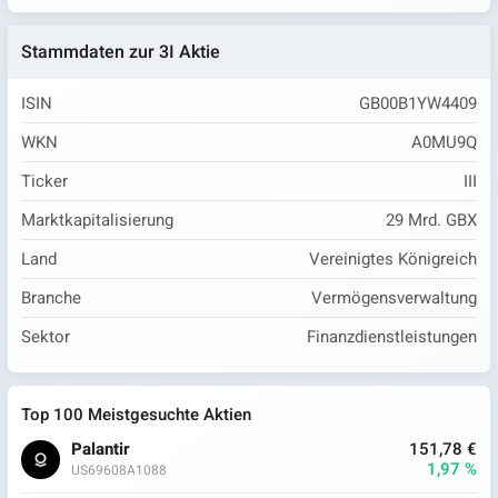
Stammdaten zur 3I Aktie
ISIN
GB00B1YW4409
WKN
A0MU9Q
Ticker
III
Marktkapitalisierung
29 Mrd. GBX
Land
Vereinigtes Königreich
Branche
Vermögensverwaltung
Sektor
Finanzdienstleistungen
Top 100 Meistgesuchte Aktien
Palantir
151,78 €
1,97 %
US69608A1088