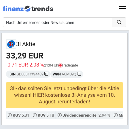
3I Aktie
33,29 EUR
-0,71 EUR
-2,08 %
21:04 Uhr
Tradegate
ISIN
GB00B1YW4409
WKN
A0MU9Q
3I - das sollten Sie jetzt unbedingt über die Aktie
wissen! HIER kostenlose 3I-Analyse vom 10.
August herunterladen!
5,31
5,18
2.94 %
KGV
KUV
Dividendenrendite:
Markt