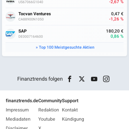
-2,67 %
US67066G1040
Tocvan Ventures
0,47 €
-1,26 %
CA88900N1050
SAP
180,20 €
0,86 %
DE0007164600
Top 100 Meistgesuchte Aktien
Finanztrends folgen
finanztrends.de
Community
Support
Impressum
Redaktion
Kontakt
Mediadaten
Youtube
Kündigung
Disclaimer
X