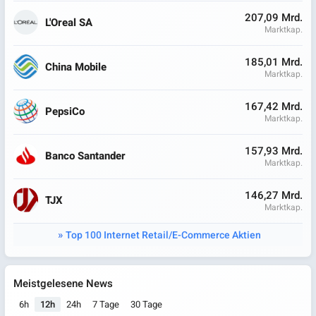
207,09 Mrd.
L'Oreal SA
Marktkap.
185,01 Mrd.
China Mobile
Marktkap.
167,42 Mrd.
PepsiCo
Marktkap.
157,93 Mrd.
Banco Santander
Marktkap.
146,27 Mrd.
TJX
Marktkap.
Top 100 Internet Retail/E-Commerce Aktien
Meistgelesene News
6h
12h
24h
7 Tage
30 Tage