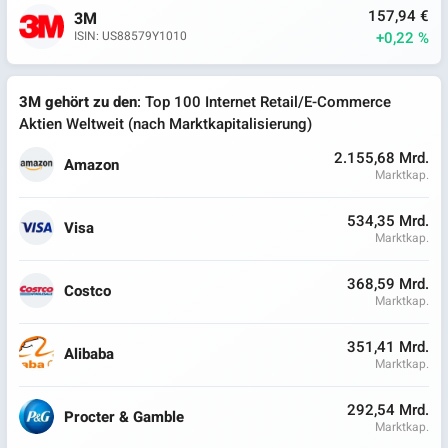
157,94 €
3M
+0,22 %
ISIN: US88579Y1010
3M gehört zu den
: Top 100 Internet Retail/E-Commerce
Aktien Weltweit (nach Marktkapitalisierung)
2.155,68 Mrd.
Amazon
Marktkap.
534,35 Mrd.
Visa
Marktkap.
368,59 Mrd.
Costco
Marktkap.
351,41 Mrd.
Alibaba
Marktkap.
292,54 Mrd.
Procter & Gamble
Marktkap.